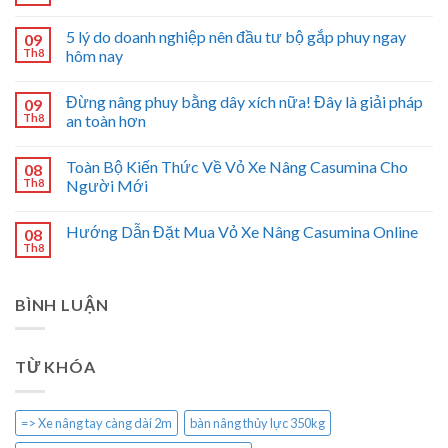
5 lý do doanh nghiệp nên đầu tư bộ gắp phuy ngay
09
Th8
hôm nay
Đừng nâng phuy bằng dây xích nữa! Đây là giải pháp
09
Th8
an toàn hơn
Toàn Bộ Kiến Thức Về Vỏ Xe Nâng Casumina Cho
08
Th8
Người Mới
Hướng Dẫn Đặt Mua Vỏ Xe Nâng Casumina Online
08
Th8
BÌNH LUẬN
TỪ KHÓA
=> Xe nâng tay càng dài 2m
bàn nâng thủy lực 350kg