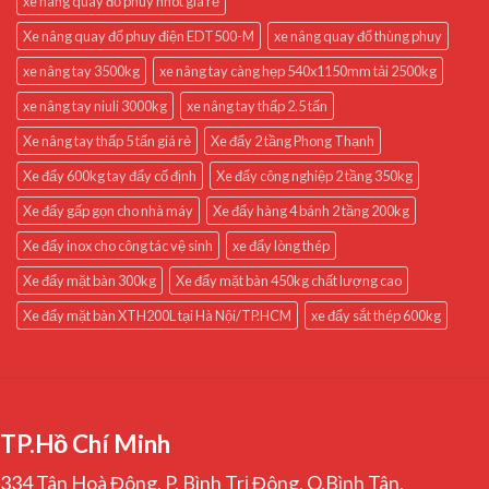
xe nâng quay đổ phuy nhót giá rẻ
Xe nâng quay đổ phuy điện EDT500-M
xe nâng quay đổ thùng phuy
xe nâng tay 3500kg
xe nâng tay càng hẹp 540x1150mm tải 2500kg
xe nâng tay niuli 3000kg
xe nâng tay thấp 2.5 tấn
Xe nâng tay thấp 5 tấn giá rẻ
Xe đẩy 2 tầng Phong Thạnh
Xe đẩy 600kg tay đẩy cố định
Xe đẩy công nghiệp 2 tầng 350kg
Xe đẩy gấp gọn cho nhà máy
Xe đẩy hàng 4 bánh 2 tầng 200kg
Xe đẩy inox cho công tác vệ sinh
xe đẩy lòng thép
Xe đẩy mặt bàn 300kg
Xe đẩy mặt bàn 450kg chất lượng cao
Xe đẩy mặt bàn XTH200L tại Hà Nội/TP.HCM
xe đẩy sắt thép 600kg
TP.Hồ Chí Minh
334 Tân Hoà Đông, P. Bình Trị Đông, Q.Bình Tân,