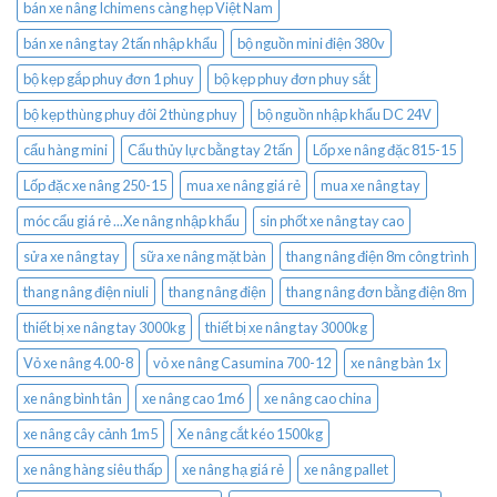
bán xe nâng Ichimens càng hẹp Việt Nam
bán xe nâng tay 2 tấn nhập khẩu
bộ nguồn mini điện 380v
bộ kẹp gắp phuy đơn 1 phuy
bộ kẹp phuy đơn phuy sắt
bộ kẹp thùng phuy đôi 2 thùng phuy
bộ nguồn nhập khẩu DC 24V
cẩu hàng mini
Cẩu thủy lực bằng tay 2 tấn
Lốp xe nâng đặc 815-15
Lốp đặc xe nâng 250-15
mua xe nâng giá rẻ
mua xe nâng tay
móc cẩu giá rẻ ...Xe nâng nhập khẩu
sin phốt xe nâng tay cao
sửa xe nâng tay
sữa xe nâng mặt bàn
thang nâng điện 8m công trình
thang nâng điện niuli
thang nâng điện
thang nâng đơn bằng điện 8m
thiết bị xe nâng tay 3000kg
thiết bị xe nâng tay 3000kg
Vỏ xe nâng 4.00-8
vỏ xe nâng Casumina 700-12
xe nâng bàn 1x
xe nâng bình tân
xe nâng cao 1m6
xe nâng cao china
xe nâng cây cảnh 1m5
Xe nâng cắt kéo 1500kg
xe nâng hàng siêu thấp
xe nâng hạ giá rẻ
xe nâng pallet