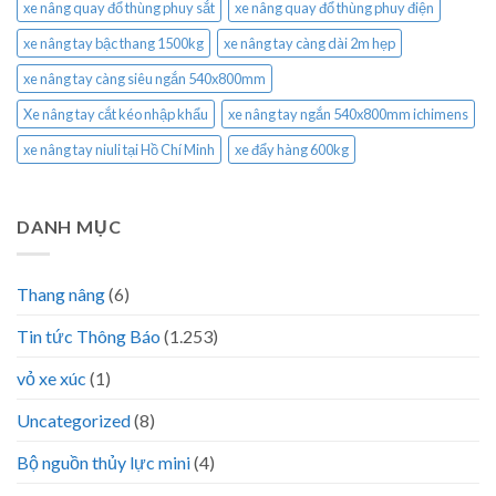
xe nâng quay đổ thùng phuy sắt
xe nâng quay đổ thùng phuy điện
xe nâng tay bậc thang 1500kg
xe nâng tay càng dài 2m hẹp
xe nâng tay càng siêu ngắn 540x800mm
Xe nâng tay cắt kéo nhập khẩu
xe nâng tay ngắn 540x800mm ichimens
xe nâng tay niuli tại Hồ Chí Minh
xe đẩy hàng 600kg
DANH MỤC
Thang nâng
(6)
Tin tức Thông Báo
(1.253)
vỏ xe xúc
(1)
Uncategorized
(8)
Bộ nguồn thủy lực mini
(4)