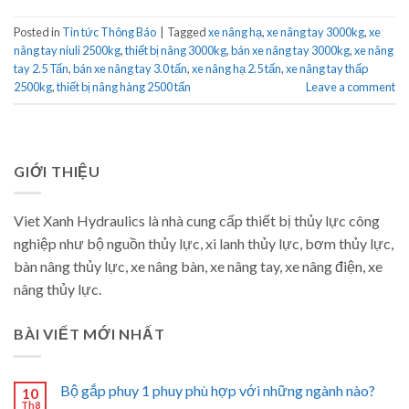
Posted in
Tin tức Thông Báo
|
Tagged
xe nâng hạ
,
xe nâng tay 3000kg
,
xe
nâng tay niuli 2500kg
,
thiết bị nâng 3000kg
,
bán xe nâng tay 3000kg
,
xe nâng
tay 2.5 Tấn
,
bán xe nâng tay 3.0 tấn
,
xe nâng hạ 2.5 tấn
,
xe nâng tay thấp
2500kg
,
thiết bị nâng hàng 2500 tấn
Leave a comment
GIỚI THIỆU
Viet Xanh Hydraulics là nhà cung cấp thiết bị thủy lực công
nghiệp như bộ nguồn thủy lực, xi lanh thủy lực, bơm thủy lực,
bàn nâng thủy lực, xe nâng bàn, xe nâng tay, xe nâng điện, xe
nâng thủy lực.
BÀI VIẾT MỚI NHẤT
Bộ gắp phuy 1 phuy phù hợp với những ngành nào?
10
Th8