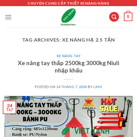
Skip
CHUYÊN CUNG CẤP THIẾT BỊ NÂNG HÀNG
to
0
content
TAG ARCHIVES:
XE NÂNG HẠ 2.5 TẤN
XE NÂNG TAY
Xe nâng tay thấp 2500kg 3000kg Niuli
nhập khẩu
POSTED ON
24 THÁNG 7, 2024
BY
LINH
24
Th7