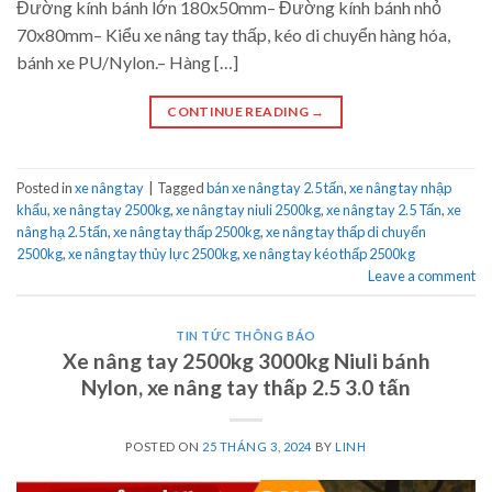
Đường kính bánh lớn 180x50mm– Đường kính bánh nhỏ
70x80mm– Kiểu xe nâng tay thấp, kéo di chuyển hàng hóa,
bánh xe PU/Nylon.– Hàng […]
CONTINUE READING
→
Posted in
xe nâng tay
|
Tagged
bán xe nâng tay 2.5 tấn
,
xe nâng tay nhập
khẩu
,
xe nâng tay 2500kg
,
xe nâng tay niuli 2500kg
,
xe nâng tay 2.5 Tấn
,
xe
nâng hạ 2.5 tấn
,
xe nâng tay thấp 2500kg
,
xe nâng tay thấp di chuyển
2500kg
,
xe nâng tay thủy lực 2500kg
,
xe nâng tay kéo thấp 2500kg
Leave a comment
TIN TỨC THÔNG BÁO
Xe nâng tay 2500kg 3000kg Niuli bánh
Nylon, xe nâng tay thấp 2.5 3.0 tấn
POSTED ON
25 THÁNG 3, 2024
BY
LINH