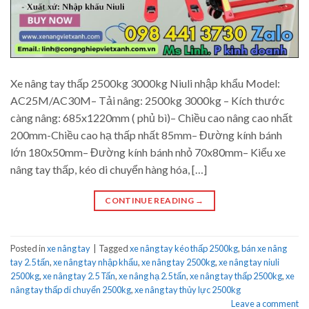
Xe nâng tay thấp 2500kg 3000kg Niuli nhập khẩu Model:
AC25M/AC30M– Tải nâng: 2500kg 3000kg – Kích thước
càng nâng: 685x1220mm ( phủ bì)– Chiều cao nâng cao nhất
200mm-Chiều cao hạ thấp nhất 85mm– Đường kính bánh
lớn 180x50mm– Đường kính bánh nhỏ 70x80mm– Kiểu xe
nâng tay thấp, kéo di chuyển hàng hóa, […]
CONTINUE READING
→
Posted in
xe nâng tay
|
Tagged
xe nâng tay kéo thấp 2500kg
,
bán xe nâng
tay 2.5 tấn
,
xe nâng tay nhập khẩu
,
xe nâng tay 2500kg
,
xe nâng tay niuli
2500kg
,
xe nâng tay 2.5 Tấn
,
xe nâng hạ 2.5 tấn
,
xe nâng tay thấp 2500kg
,
xe
nâng tay thấp di chuyển 2500kg
,
xe nâng tay thủy lực 2500kg
Leave a comment