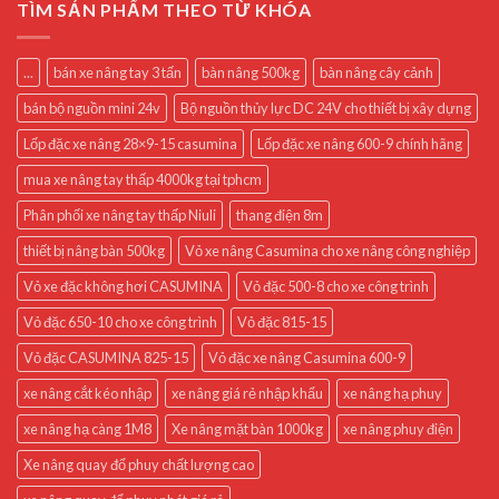
TÌM SẢN PHẨM THEO TỪ KHÓA
...
bán xe nâng tay 3 tấn
bàn nâng 500kg
bàn nâng cây cảnh
bán bộ nguồn mini 24v
Bộ nguồn thủy lực DC 24V cho thiết bị xây dựng
Lốp đặc xe nâng 28×9-15 casumina
Lốp đặc xe nâng 600-9 chính hãng
mua xe nâng tay thấp 4000kg tại tphcm
Phân phối xe nâng tay thấp Niuli
thang điện 8m
thiết bị nâng bàn 500kg
Vỏ xe nâng Casumina cho xe nâng công nghiệp
Vỏ xe đặc không hơi CASUMINA
Vỏ đặc 500-8 cho xe công trình
Vỏ đặc 650-10 cho xe công trình
Vỏ đặc 815-15
Vỏ đặc CASUMINA 825-15
Vỏ đặc xe nâng Casumina 600-9
xe nâng cắt kéo nhập
xe nâng giá rẻ nhập khẩu
xe nâng hạ phuy
xe nâng hạ càng 1M8
Xe nâng mặt bàn 1000kg
xe nâng phuy điện
Xe nâng quay đổ phuy chất lượng cao