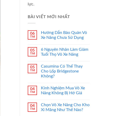
lực.
BÀI VIẾT MỚI NHẤT
Hướng Dẫn Bảo Quản Vỏ
06
Th8
Xe Nâng Chưa Sử Dụng
6 Nguyên Nhân Làm Giảm
05
Th8
Tuổi Thọ Vỏ Xe Nâng
Casumina Có Thể Thay
05
Th8
Cho Lốp Bridgestone
Không?
Kinh Nghiệm Mua Vỏ Xe
04
Th8
Nâng Không Bị Hớ Giá
Chọn Vỏ Xe Nâng Cho Kho
04
Th8
Xi Măng Như Thế Nào?