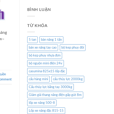
BÌNH LUẬN
TỪ KHÓA
nâng
kw–
5 tan
bàn nâng 1 tấn
bán xe nâng tay cao
bộ kep phuy đôi
bộ kẹp phuy nhựa đơn
bộ nguộn mini điện 24v
casumina 825x15 lốp đặc
guồn
cẩu hàng mini
cẩu thủy lực 2000kg
comment
Cẩu thủy lực bằng tay 3000kg
Giảm giá thang nâng điện gấp gút 8m
lốp xe nâng 500-8
Lốp xe nâng đặc 815-15