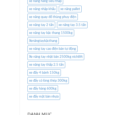
xe nâng hàng siêu thấp
xe nâng nhập khẩu
xe nâng pallet
xe nâng quay đổ thùng phuy điện
xe nâng tay 2 tấn
xe nâng tay 3.5 tấn
xe nâng tay bậc thang 1500kg
Xenângtaybặcthang
xe nâng tay cao điện bán tự động
Xe nâng tay nhật bản 2500kg nichilift
xe nâng tay thấp 2.5 tấn
xe đẩy 4 bánh 150kg
xe đẩy có lòng thép 300kg
xe đẩy hàng 600kg
xe đẩy mặt bàn nhựa
DANH MỤC