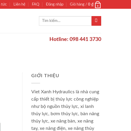
n tức
Liên hệ
FAQ
Đăng nhập
Giỏ hàng /
0
₫
0
Tìm
kiếm:
Hotline: 098 441 3730
GIỚI THIỆU
Viet Xanh Hydraulics là nhà cung
cấp thiết bị thủy lực công nghiệp
như bộ nguồn thủy lực, xi lanh
thủy lực, bơm thủy lực, bàn nâng
thủy lực, xe nâng bàn, xe nâng
tay, xe nâng điện, xe nâng thủy