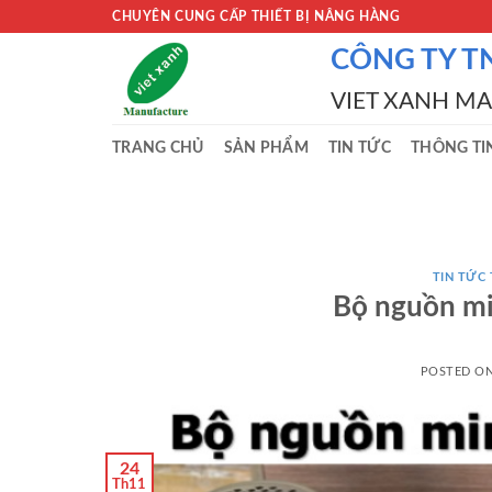
Skip
CHUYÊN CUNG CẤP THIẾT BỊ NÂNG HÀNG
to
CÔNG TY T
content
VIET XANH M
TRANG CHỦ
SẢN PHẨM
TIN TỨC
THÔNG TI
TIN TỨC
Bộ nguồn m
POSTED O
24
Th11