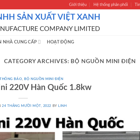
Giới thiệu
Hệ thống phân phối
Ti
NHH SẢN XUẤT VIỆT XANH
ANUFACTURE COMPANY LIMITED
N NHÀ CUNG CẤP
HOẠT ĐỘNG
CATEGORY ARCHIVES:
BỘ NGUỒN MINI ĐIỆN
 THÔNG BÁO
,
BỘ NGUỒN MINI ĐIỆN
ini 220V Hàn Quốc 1.8kw
N
24 THÁNG MƯỜI MỘT, 2022
BY
LINH