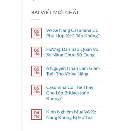
BÀI VIẾT MỚI NHẤT
Vỏ Xe Nâng Casumina Có
06
Th8
Phù Hợp Xe 3 Tấn Không?
Hướng Dẫn Bảo Quản Vỏ
06
Th8
Xe Nâng Chưa Sử Dụng
6 Nguyên Nhân Làm Giảm
05
Th8
Tuổi Thọ Vỏ Xe Nâng
Casumina Có Thể Thay
05
Th8
Cho Lốp Bridgestone
Không?
Kinh Nghiệm Mua Vỏ Xe
04
Th8
Nâng Không Bị Hớ Giá