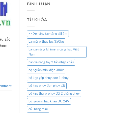
BÌNH LUẬN
TỪ KHÓA
=> Xe nâng tay càng dài 2m
àu sắc
bàn nâng thủy lực 350kg
00mm –
bán xe nâng Ichimens càng hẹp Việt
Nam
bán xe nâng tay 2 tấn nhập khẩu
bộ nguồn mini điện 380v
bộ kẹp gắp phuy đơn 1 phuy
bộ kẹp phuy đơn phuy sắt
comment
bộ kẹp thùng phuy đôi 2 thùng phuy
bộ nguồn nhập khẩu DC 24V
cẩu hàng mini