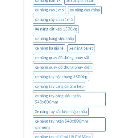
xe nâng bàn 1x
xe nâng bình tân
xe nâng cao 1m6
xe nâng cao china
xe nâng cây cảnh 1m5
Xe nâng cắt kéo 1500kg
xe nâng hàng siêu thấp
xe nâng hạ giá rẻ
xe nâng pallet
xe nâng quay đổ thùng phuy sắt
xe nâng quay đổ thùng phuy điện
xe nâng tay bậc thang 1500kg
xe nâng tay càng dài 2m hẹp
xe nâng tay càng siêu ngắn
540x800mm
Xe nâng tay cắt kéo nhập khẩu
xe nâng tay ngắn 540x800mm
ichimens
xe nâng tay niuli tại Hồ Chí Minh