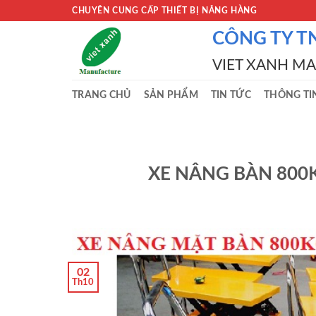
Skip
CHUYÊN CUNG CẤP THIẾT BỊ NÂNG HÀNG
to
CÔNG TY T
content
VIET XANH M
TRANG CHỦ
SẢN PHẨM
TIN TỨC
THÔNG TI
XE NÂNG BÀN 800
02
Th10