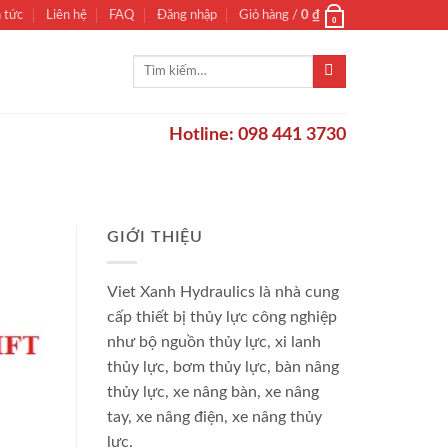
n tức
Liên hệ
FAQ
Đăng nhập
Giỏ hàng /
0
₫
0
Tìm
kiếm:
Hotline: 098 441 3730
GIỚI THIỆU
Viet Xanh Hydraulics là nhà cung
cấp thiết bị thủy lực công nghiệp
như bộ nguồn thủy lực, xi lanh
thủy lực, bơm thủy lực, bàn nâng
thủy lực, xe nâng bàn, xe nâng
tay, xe nâng điện, xe nâng thủy
lực.