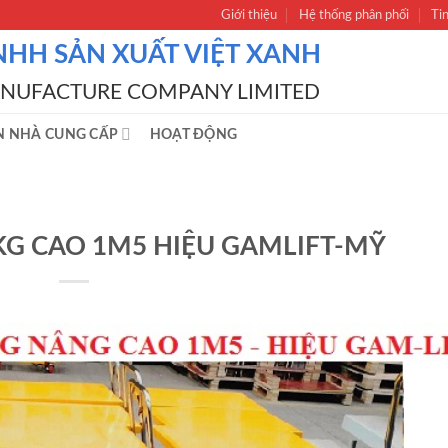
Giới thiệu
Hệ thống phân phối
Ti
NHH SẢN XUẤT VIỆT XANH
ANUFACTURE COMPANY LIMITED
N NHÀ CUNG CẤP
HOẠT ĐỘNG
KG CAO 1M5 HIỆU GAMLIFT-MỸ