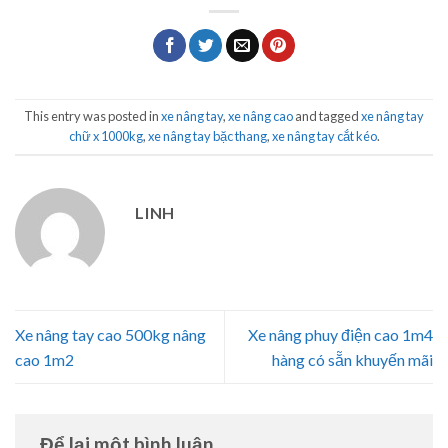
This entry was posted in
xe nâng tay
,
xe nâng cao
and tagged
xe nâng tay
chữ x 1000kg
,
xe nâng tay bặc thang
,
xe nâng tay cắt kéo
.
LINH
Xe nâng tay cao 500kg nâng
Xe nâng phuy điện cao 1m4
cao 1m2
hàng có sẵn khuyến mãi
Để lại một bình luận