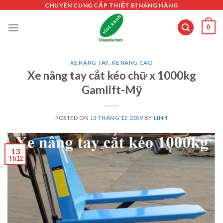
Skip
CHUYÊN CUNG CẤP THIẾT BỊ NÂNG HÀNG
to
0
content
XE NÂNG TAY
,
XE NÂNG CAO
Xe nâng tay cắt kéo chữ x 1000kg
Gamlift-Mỹ
POSTED ON
13 THÁNG 12, 2019
BY
LINH
13
Th12