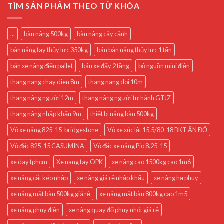
TÌM SẢN PHẨM THEO TỪ KHÓA
...
bàn nâng 500kg
bàn nâng cây cảnh
bàn nâng tay thủy lực 350kg
bán bàn nâng thủy lực 1 tấn
bán xe nâng điện pallet
bán xe đẩy 2 tầng
bộ nguồn mini điện
thang nang chay dien 8m
thang nang doi 10m
thang nâng người 12m
thang nâng người tự hành GTJZ
thang nâng nhập khẩu 9m
thiết bị nâng bàn 500kg
Vỏ xe nâng 825-15-bridgestone
Vỏ xe xúc lật 15.5/80-18 BKT ẤN ĐỘ
Vỏ đặc 825-15 CASUMINA
Vỏ đặc xe nâng Pio 8.25-15
xe day tphcm
Xe nang tay OPK
xe nâng cao 1500kg cao 1m6
xe nâng cắt kéo nhập
xe nâng giá rẻ nhập khẩu
xe nâng hạ phuy
xe nâng mặt bàn 500kg giá rẻ
xe nâng mặt bàn 800kg cao 1m5
xe nâng phuy điện
xe nâng quay đổ phuy nhót giá rẻ