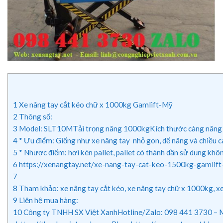
1
Xe nâng tay cắt kéo chữ x 1000kg Gamlift-Mỹ
2
Thông số:
3
Model: SLT10MTải trọng nâng 1000kgKích thước càng nâng 
4
* Ưu điểm: Giống như xe nâng tay nhỏ gon, dể nâng và chiều ca
5
* Nhược điểm: hơi kén pallet, pallet có thành dần sử dụng kh
6
https://xenangtay.net/xe-nang-tay-cat-keo-1500kg-gamlif
7
8
Tham khảo: xe nâng tay cắt kéo, xe nâng tay chữ x 1000kg, xe
9
Liên hệ mua hàng:
10
Công ty TNHH SX Việt XanhHotline/Zalo: 098 441 3730 – Ms