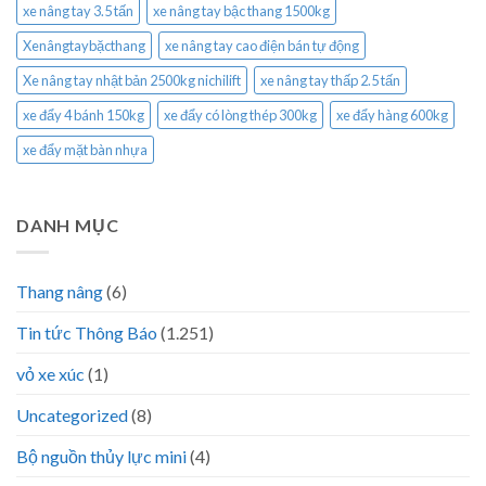
xe nâng tay 3.5 tấn
xe nâng tay bậc thang 1500kg
Xenângtaybặcthang
xe nâng tay cao điện bán tự động
Xe nâng tay nhật bản 2500kg nichilift
xe nâng tay thấp 2.5 tấn
xe đẩy 4 bánh 150kg
xe đẩy có lòng thép 300kg
xe đẩy hàng 600kg
xe đẩy mặt bàn nhựa
DANH MỤC
Thang nâng
(6)
Tin tức Thông Báo
(1.251)
vỏ xe xúc
(1)
Uncategorized
(8)
Bộ nguồn thủy lực mini
(4)