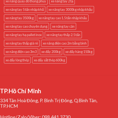
xe nâng quay đổ thùng phuy
xe nâng tay 2 tạ
xe nâng tay 5 tấn nhập khẩ
xe nâng tay 3000kg nhập khẩu
xe nâng tay 3500kg
xe nâng tay cao 1.5 tấn nhập khẩu
xe nâng tay cao chuyên dụng
xe nâng tay cân
xe nâng tay hạ pallet inox
xe nâng tay thấp 2.5 tấn
xe nâng tay thấp giá rẻ
xe nâng điện cao 2m bằng bình
xe nâng điện cao 3m3
xe đẩy 200kg
xe đẩy hàng 150kg
xe đẩy lòng thép
xe đẩy sắt thép 600kg
TP.Hồ Chí Minh
334 Tân Hoà Đông, P. Bình Trị Đông, Q.Bình Tân,
TP.HCM
Hotline/Zalo/Viber: 098.441.3730