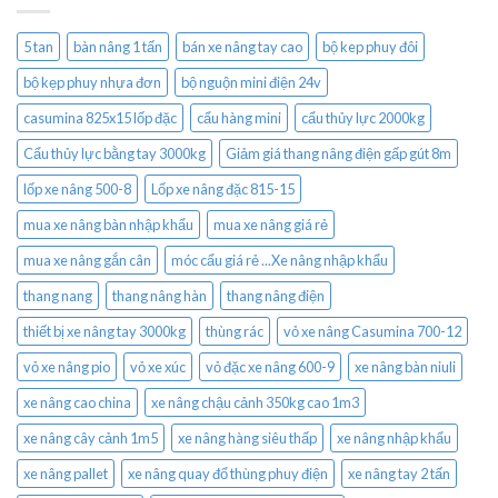
5 tan
bàn nâng 1 tấn
bán xe nâng tay cao
bộ kep phuy đôi
bộ kẹp phuy nhựa đơn
bộ nguộn mini điện 24v
casumina 825x15 lốp đặc
cẩu hàng mini
cẩu thủy lực 2000kg
Cẩu thủy lực bằng tay 3000kg
Giảm giá thang nâng điện gấp gút 8m
lốp xe nâng 500-8
Lốp xe nâng đặc 815-15
mua xe nâng bàn nhập khẩu
mua xe nâng giá rẻ
mua xe nâng gắn cân
móc cẩu giá rẻ ...Xe nâng nhập khẩu
thang nang
thang nâng hàn
thang nâng điện
thiết bị xe nâng tay 3000kg
thùng rác
vỏ xe nâng Casumina 700-12
vỏ xe nâng pio
vỏ xe xúc
vỏ đặc xe nâng 600-9
xe nâng bàn niuli
xe nâng cao china
xe nâng chậu cảnh 350kg cao 1m3
xe nâng cây cảnh 1m5
xe nâng hàng siêu thấp
xe nâng nhập khẩu
xe nâng pallet
xe nâng quay đổ thùng phuy điện
xe nâng tay 2 tấn