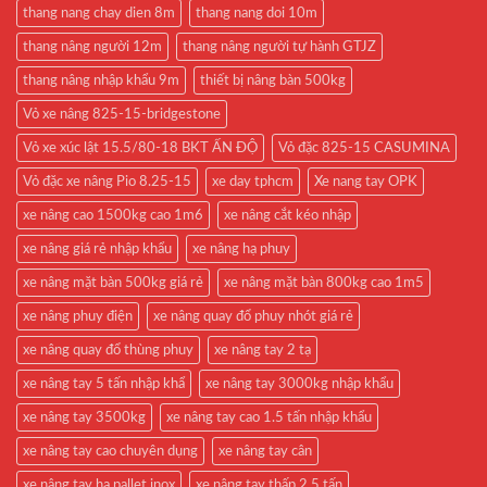
thang nang chay dien 8m
thang nang doi 10m
thang nâng người 12m
thang nâng người tự hành GTJZ
thang nâng nhập khẩu 9m
thiết bị nâng bàn 500kg
Vỏ xe nâng 825-15-bridgestone
Vỏ xe xúc lật 15.5/80-18 BKT ẤN ĐỘ
Vỏ đặc 825-15 CASUMINA
Vỏ đặc xe nâng Pio 8.25-15
xe day tphcm
Xe nang tay OPK
xe nâng cao 1500kg cao 1m6
xe nâng cắt kéo nhập
xe nâng giá rẻ nhập khẩu
xe nâng hạ phuy
xe nâng mặt bàn 500kg giá rẻ
xe nâng mặt bàn 800kg cao 1m5
xe nâng phuy điện
xe nâng quay đổ phuy nhót giá rẻ
xe nâng quay đổ thùng phuy
xe nâng tay 2 tạ
xe nâng tay 5 tấn nhập khẩ
xe nâng tay 3000kg nhập khẩu
xe nâng tay 3500kg
xe nâng tay cao 1.5 tấn nhập khẩu
xe nâng tay cao chuyên dụng
xe nâng tay cân
xe nâng tay hạ pallet inox
xe nâng tay thấp 2.5 tấn