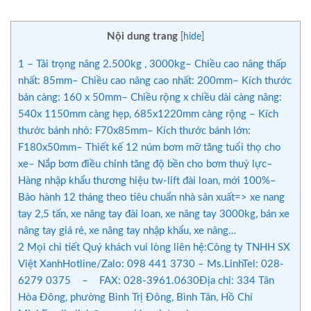
Nội dung trang
[
hide
]
1
– Tải trọng nâng 2.500kg , 3000kg– Chiều cao nâng thấp
nhất: 85mm– Chiều cao nâng cao nhất: 200mm– Kích thước
bản càng: 160 x 50mm– Chiều rộng x chiều dài càng nâng:
540x 1150mm càng hẹp, 685x1220mm càng rộng – Kích
thước bánh nhỏ: F70x85mm– Kích thước bánh lớn:
F180x50mm– Thiết kế 12 núm bơm mỡ tăng tuổi thọ cho
xe– Nắp bơm điều chỉnh tăng độ bền cho bơm thuỷ lực–
Hàng nhập khẩu thương hiệu tw-lift đài loan, mới 100%–
Bảo hành 12 tháng theo tiêu chuẩn nhà sản xuất=> xe nang
tay 2,5 tấn, xe nâng tay đài loan, xe nâng tay 3000kg, bán xe
nâng tay giá rẻ, xe nâng tay nhập khẩu, xe nâng…
2
Mọi chi tiết Quý khách vui lòng liên hệ:Công ty TNHH SX
Việt XanhHotline/Zalo: 098 441 3730 – Ms.LinhTel: 028-
6279 0375 – FAX: 028-3961.0630Địa chỉ: 334 Tân
Hòa Đông, phường Bình Trị Đông, Bình Tân, Hồ Chí