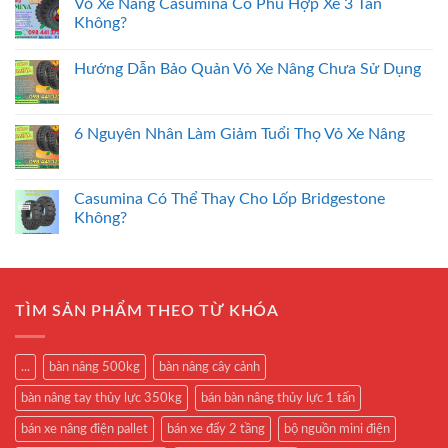
Vỏ Xe Nâng Casumina Có Phù Hợp Xe 3 Tấn
Không?
Hướng Dẫn Bảo Quản Vỏ Xe Nâng Chưa Sử Dụng
6 Nguyên Nhân Làm Giảm Tuổi Thọ Vỏ Xe Nâng
Casumina Có Thể Thay Cho Lốp Bridgestone
Không?
TÌM SẢN PHẨM THEO TỪ KHÓA
...
bàn nâng 500kg
bàn nâng cây cảnh
bàn nâng tay thủy lực 350kg
bán bàn nâng thủy lực 1 tấn
bán xe nâng điện pallet
bán xe đẩy 2 tầng
bộ nguồn mini điện