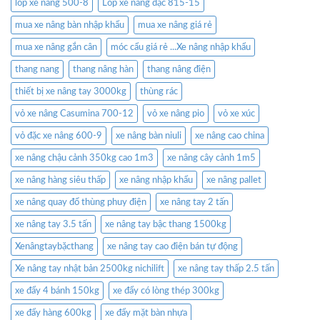
lốp xe nâng 500-8
Lốp xe nâng đặc 815-15
mua xe nâng bàn nhập khẩu
mua xe nâng giá rẻ
mua xe nâng gắn cân
móc cẩu giá rẻ ...Xe nâng nhập khẩu
thang nang
thang nâng hàn
thang nâng điện
thiết bị xe nâng tay 3000kg
thùng rác
vỏ xe nâng Casumina 700-12
vỏ xe nâng pio
vỏ xe xúc
vỏ đặc xe nâng 600-9
xe nâng bàn niuli
xe nâng cao china
xe nâng chậu cảnh 350kg cao 1m3
xe nâng cây cảnh 1m5
xe nâng hàng siêu thấp
xe nâng nhập khẩu
xe nâng pallet
xe nâng quay đổ thùng phuy điện
xe nâng tay 2 tấn
xe nâng tay 3.5 tấn
xe nâng tay bậc thang 1500kg
Xenângtaybặcthang
xe nâng tay cao điện bán tự động
Xe nâng tay nhật bản 2500kg nichilift
xe nâng tay thấp 2.5 tấn
xe đẩy 4 bánh 150kg
xe đẩy có lòng thép 300kg
xe đẩy hàng 600kg
xe đẩy mặt bàn nhựa