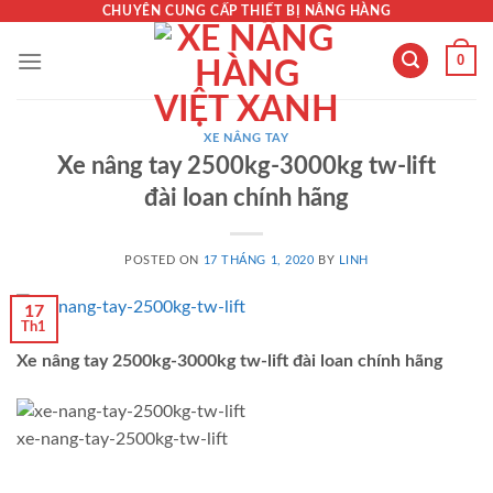
Skip
CHUYÊN CUNG CẤP THIẾT BỊ NÂNG HÀNG
to
0
content
XE NÂNG TAY
Xe nâng tay 2500kg-3000kg tw-lift
đài loan chính hãng
POSTED ON
17 THÁNG 1, 2020
BY
LINH
17
Th1
Xe nâng tay 2500kg-3000kg tw-lift đài loan chính hãng
xe-nang-tay-2500kg-tw-lift