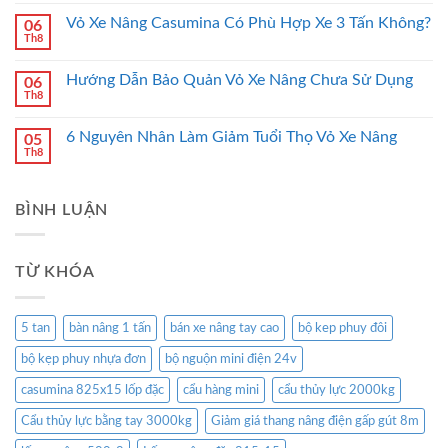
Vỏ Xe Nâng Casumina Có Phù Hợp Xe 3 Tấn Không?
06
Th8
Hướng Dẫn Bảo Quản Vỏ Xe Nâng Chưa Sử Dụng
06
Th8
6 Nguyên Nhân Làm Giảm Tuổi Thọ Vỏ Xe Nâng
05
Th8
BÌNH LUẬN
TỪ KHÓA
5 tan
bàn nâng 1 tấn
bán xe nâng tay cao
bộ kep phuy đôi
bộ kẹp phuy nhựa đơn
bộ nguộn mini điện 24v
casumina 825x15 lốp đặc
cẩu hàng mini
cẩu thủy lực 2000kg
Cẩu thủy lực bằng tay 3000kg
Giảm giá thang nâng điện gấp gút 8m