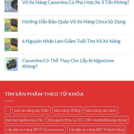
Vỏ Xe Nâng Casumina Có Phù Hợp Xe 3 Tấn Không?
Hướng Dẫn Bảo Quản Vỏ Xe Nâng Chưa Sử Dụng
6 Nguyên Nhân Làm Giảm Tuổi Thọ Vỏ Xe Nâng
Casumina Có Thể Thay Cho Lốp Bridgestone
Không?
TÌM SẢN PHẨM THEO TỪ KHÓA
...
bán xe nâng tay 3 tấn
bàn nâng 500kg
bàn nâng cây cảnh
bán bộ nguồn mini 24v
Bộ nguồn thủy lực DC 24V cho thiết bị xây dựng
Lốp đặc xe nâng 28×9-15 casumina
Lốp đặc xe nâng 600-9 chính hãng