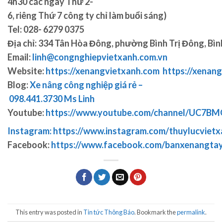
4h30 các ngày Thứ 2-
6, riêng Thứ 7 công ty chỉ làm buổi sáng)
Tel: 028- 6279 0375
Địa chỉ: 334 Tân Hòa Đông, phường Bình Trị Đông, Bìn
Email:
linh@congnghiepvietxanh.com.vn
Website:
https://xenangvietxanh.com
https://xenang
Blog:
Xe nâng công nghiệp giá rẻ –
098.441.3730 Ms Linh
Youtube:
https://www.youtube.com/channel/UC7
Instagram: https://www.instagram.com/thuylucvietx
Facebook:
https://www.facebook.com/banxenangta
This entry was posted in
Tin tức Thông Báo
. Bookmark the
permalink
.