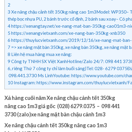
2
3
Xe nâng chậu cảnh tết 350kg nâng cao 1m3Model: WP350– Tải 
thép bọc nhựa PU, 2 bánh trước cố định, 2 bánh sau xoay– Có p
4
https://xenangtay.net/xe-nang-mat-ban-350kg-cao01m3-nich
5
https://xenangvietxanh.com/xe-nang-ban-350kg-xnb350
6
https://thuylucvietxanh.com/2019/12/16/xe-nang-mat-ban-
7
=> xe nâng mặt bàn 350kg, xe nâng bàn 350kg, xe nâng mặt b
8
Liên hệ mua hàng mua xe nâng:
9
Công ty TNHH SX Việt XanhHotline/Zalo 24/7: 098 441 3730 
6, riêng Thứ 7 công ty chỉ làm buổi sáng)Tel: 028- 6279 0375Đ
098.441.3730 Ms LinhYoutube: https://www.youtube.com
10
Instagram: https://www.instagram.com/thuylucvietxanh/
Xả hàng cuối năm Xe nâng chậu cảnh tết 350kg
nâng cao 1m3 giá gốc
(028) 6279.0375 – 098 441
3730 (zalo)xe nâng mặt bàn chậu cảnh 1m3
Xe nâng chậu cảnh tết 350kg nâng cao 1m3