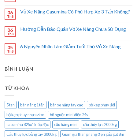
Vỏ Xe Nâng Casumina Có Phù Hợp Xe 3 Tấn Không?
06
Th8
Hướng Dẫn Bảo Quản Vỏ Xe Nâng Chưa Sử Dụng
06
Th8
6 Nguyên Nhân Làm Giảm Tuổi Thọ Vỏ Xe Nâng
05
Th8
BÌNH LUẬN
TỪ KHÓA
5 tan
bàn nâng 1 tấn
bán xe nâng tay cao
bộ kep phuy đôi
bộ kẹp phuy nhựa đơn
bộ nguộn mini điện 24v
casumina 825x15 lốp đặc
cẩu hàng mini
cẩu thủy lực 2000kg
Cẩu thủy lực bằng tay 3000kg
Giảm giá thang nâng điện gấp gút 8m