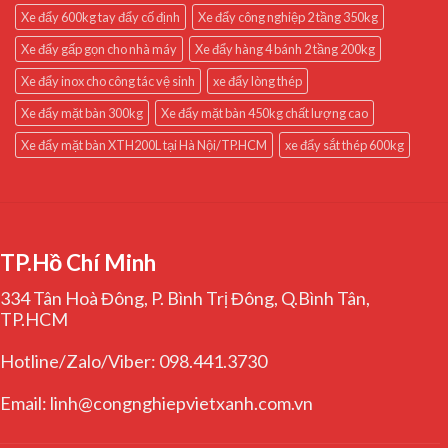
Xe đẩy 600kg tay đẩy cố định
Xe đẩy công nghiệp 2 tầng 350kg
Xe đẩy gấp gọn cho nhà máy
Xe đẩy hàng 4 bánh 2 tầng 200kg
Xe đẩy inox cho công tác vệ sinh
xe đẩy lòng thép
Xe đẩy mặt bàn 300kg
Xe đẩy mặt bàn 450kg chất lượng cao
Xe đẩy mặt bàn XTH200L tại Hà Nội/TP.HCM
xe đẩy sắt thép 600kg
TP.Hồ Chí Minh
334 Tân Hoà Đông, P. Bình Trị Đông, Q.Bình Tân,
TP.HCM
Hotline/Zalo/Viber: 098.441.3730
Email: linh@congnghiepvietxanh.com.vn