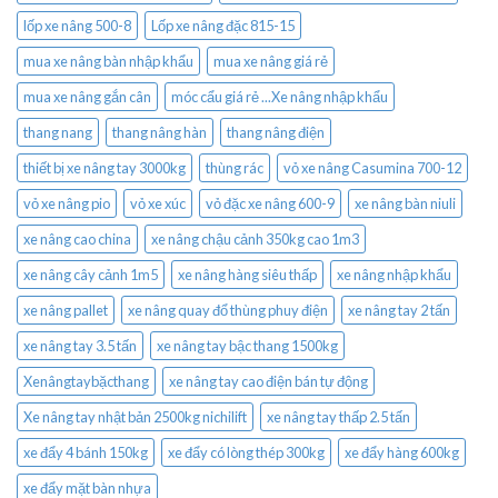
lốp xe nâng 500-8
Lốp xe nâng đặc 815-15
mua xe nâng bàn nhập khẩu
mua xe nâng giá rẻ
mua xe nâng gắn cân
móc cẩu giá rẻ ...Xe nâng nhập khẩu
thang nang
thang nâng hàn
thang nâng điện
thiết bị xe nâng tay 3000kg
thùng rác
vỏ xe nâng Casumina 700-12
vỏ xe nâng pio
vỏ xe xúc
vỏ đặc xe nâng 600-9
xe nâng bàn niuli
xe nâng cao china
xe nâng chậu cảnh 350kg cao 1m3
xe nâng cây cảnh 1m5
xe nâng hàng siêu thấp
xe nâng nhập khẩu
xe nâng pallet
xe nâng quay đổ thùng phuy điện
xe nâng tay 2 tấn
xe nâng tay 3.5 tấn
xe nâng tay bậc thang 1500kg
Xenângtaybặcthang
xe nâng tay cao điện bán tự động
Xe nâng tay nhật bản 2500kg nichilift
xe nâng tay thấp 2.5 tấn
xe đẩy 4 bánh 150kg
xe đẩy có lòng thép 300kg
xe đẩy hàng 600kg
xe đẩy mặt bàn nhựa