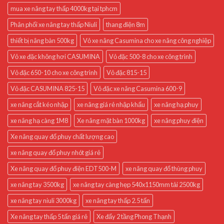
mua xe nâng tay thấp 4000kg tại tphcm
Phân phối xe nâng tay thấp Niuli
thang điện 8m
thiết bị nâng bàn 500kg
Vỏ xe nâng Casumina cho xe nâng công nghiệp
Vỏ xe đặc không hơi CASUMINA
Vỏ đặc 500-8 cho xe công trình
Vỏ đặc 650-10 cho xe công trình
Vỏ đặc 815-15
Vỏ đặc CASUMINA 825-15
Vỏ đặc xe nâng Casumina 600-9
xe nâng cắt kéo nhập
xe nâng giá rẻ nhập khẩu
xe nâng hạ phuy
xe nâng hạ càng 1M8
Xe nâng mặt bàn 1000kg
xe nâng phuy điện
Xe nâng quay đổ phuy chất lượng cao
xe nâng quay đổ phuy nhót giá rẻ
Xe nâng quay đổ phuy điện EDT500-M
xe nâng quay đổ thùng phuy
xe nâng tay 3500kg
xe nâng tay càng hẹp 540x1150mm tải 2500kg
xe nâng tay niuli 3000kg
xe nâng tay thấp 2.5 tấn
Xe nâng tay thấp 5 tấn giá rẻ
Xe đẩy 2 tầng Phong Thạnh