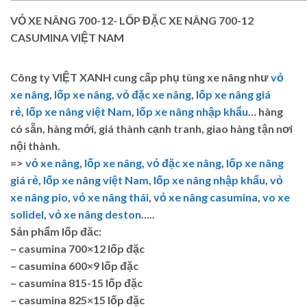
VỎ XE NÂNG 700-12- LỐP ĐẶC XE NÂNG 700-12
CASUMINA VIỆT NAM
Công ty VIỆT XANH
cung cấp phụ tùng xe nâng như
vỏ
xe nâng
,
lốp xe nâng
,
vỏ đặc xe nâng
,
lốp xe nâng giá
rẻ
,
lốp xe nâng việt Nam
,
lốp xe nâng nhập khẩu
… hàng
có sẵn, hàng mới, giá thành cạnh tranh, giao hàng tận nơi
nội thành.
=>
vỏ xe nâng
,
lốp xe nâng
,
vỏ đặc xe nâng
,
lốp xe nâng
giá rẻ
,
lốp xe nâng việt Nam
,
lốp xe nâng nhập khẩu
,
vỏ
xe nâng pio
,
vỏ xe nâng thái
,
vỏ xe nâng casumina
,
vo xe
solidel
,
vỏ xe nâng deston
…..
Sản phẩm lốp đăc:
– casumina 700×12 lốp đặc
– casumina 600×9 lốp đặc
– casumina 815-15 lốp đặc
– casumina 825×15 lốp đặc