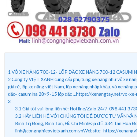
1
VỎ XE NÂNG 700-12- LỐP ĐẶC XE NÂNG 700-12 CASUMI
2
Công ty VIỆT XANH cung cấp phụ tùng xe nâng như vỏ xe nâng, lố
giá rẻ, lốp xe nâng việt Nam, lốp xe nâng nhập khẩu, vỏ xe nân
đặc– casumina 28×9-15 lốp đặc …https://xenangtay.net/vo-x
3
3.1
Giá tốt vui lòng liên hệ: Hotline/Zalo 24/7 098 441 37
3.2
HÃY LIÊN HỆ VỚI CHÚNG TÔI ĐỂ ĐƯỢC TƯ VẤN VÀ MUA HÀ
Bình Trị Đông, Bình Tân, Hồ Chí MinhĐịa chỉ: 334 Tân Hòa Đ
linh@congnghiepvietxanh.com.vnWebsite: https://xenan