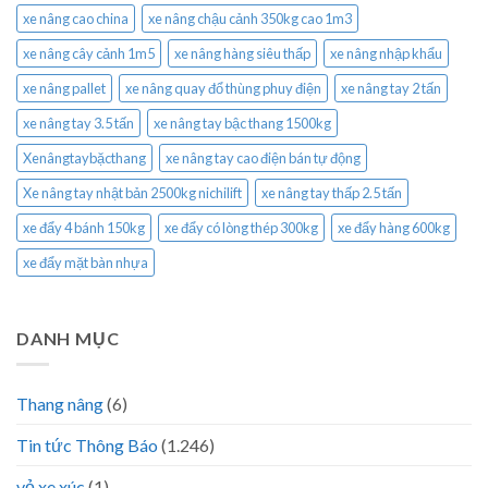
xe nâng cao china
xe nâng chậu cảnh 350kg cao 1m3
xe nâng cây cảnh 1m5
xe nâng hàng siêu thấp
xe nâng nhập khẩu
xe nâng pallet
xe nâng quay đổ thùng phuy điện
xe nâng tay 2 tấn
xe nâng tay 3.5 tấn
xe nâng tay bậc thang 1500kg
Xenângtaybặcthang
xe nâng tay cao điện bán tự động
Xe nâng tay nhật bản 2500kg nichilift
xe nâng tay thấp 2.5 tấn
xe đẩy 4 bánh 150kg
xe đẩy có lòng thép 300kg
xe đẩy hàng 600kg
xe đẩy mặt bàn nhựa
DANH MỤC
Thang nâng
(6)
Tin tức Thông Báo
(1.246)
vỏ xe xúc
(1)