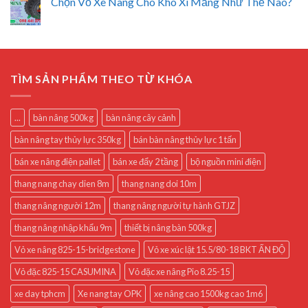
Chọn Vỏ Xe Nâng Cho Kho Xi Măng Như Thế Nào?
TÌM SẢN PHẨM THEO TỪ KHÓA
...
bàn nâng 500kg
bàn nâng cây cảnh
bàn nâng tay thủy lực 350kg
bán bàn nâng thủy lực 1 tấn
bán xe nâng điện pallet
bán xe đẩy 2 tầng
bộ nguồn mini điện
thang nang chay dien 8m
thang nang doi 10m
thang nâng người 12m
thang nâng người tự hành GTJZ
thang nâng nhập khẩu 9m
thiết bị nâng bàn 500kg
Vỏ xe nâng 825-15-bridgestone
Vỏ xe xúc lật 15.5/80-18 BKT ẤN ĐỘ
Vỏ đặc 825-15 CASUMINA
Vỏ đặc xe nâng Pio 8.25-15
xe day tphcm
Xe nang tay OPK
xe nâng cao 1500kg cao 1m6