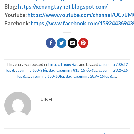
Blog:
https://xenangtaynet.blogspot.com/
Youtube:
https://www.youtube.com/channel/UC7
Facebook:
https://www.facebook.com/15924436943
This entry was posted in
Tin tức Thông Báo
and tagged
casumina 700x12
lốp đ
,
casumina 600x9 lốp đặc
,
casumina 815-15 lốp đặc
,
casumina 825x15
lốp đặc
,
casumina 650x10 lốp đặc
,
casumina 28x9-15 lốp đặc
.
LINH