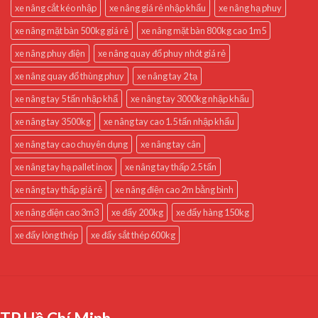
xe nâng cắt kéo nhập
xe nâng giá rẻ nhập khẩu
xe nâng hạ phuy
xe nâng mặt bàn 500kg giá rẻ
xe nâng mặt bàn 800kg cao 1m5
xe nâng phuy điện
xe nâng quay đổ phuy nhót giá rẻ
xe nâng quay đổ thùng phuy
xe nâng tay 2 tạ
xe nâng tay 5 tấn nhập khẩ
xe nâng tay 3000kg nhập khẩu
xe nâng tay 3500kg
xe nâng tay cao 1.5 tấn nhập khẩu
xe nâng tay cao chuyên dụng
xe nâng tay cân
xe nâng tay hạ pallet inox
xe nâng tay thấp 2.5 tấn
xe nâng tay thấp giá rẻ
xe nâng điện cao 2m bằng bình
xe nâng điện cao 3m3
xe đẩy 200kg
xe đẩy hàng 150kg
xe đẩy lòng thép
xe đẩy sắt thép 600kg