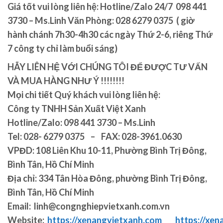
Giá tốt vui lòng liên hệ: Hotline/Zalo 24/7 098 441
3730 – Ms.Linh Văn Phòng: 028 6279 0375 ( giờ
hành chánh 7h30-4h30 các ngày Thứ 2-6, riêng Thứ
7 công ty chỉ làm buổi sáng)
HÃY LIÊN HỆ VỚI CHÚNG TÔI ĐỂ ĐƯỢC TƯ VẤN
VÀ MUA HÀNG NHƯ Ý !!!!!!!!
Mọi chi tiết Quý khách vui lòng liên hệ:
Công ty TNHH Sản Xuất Việt Xanh
Hotline/Zalo: 098 441 3730 – Ms.Linh
Tel: 028- 6279 0375 – FAX: 028-3961.0630
VPĐD: 108 Liên Khu 10-11, Phường Bình Trị Đông,
Bình Tân, Hồ Chí Minh
Địa chỉ: 334 Tân Hòa Đông, phường Bình Trị Đông,
Bình Tân, Hồ Chí Minh
Email: linh@congnghiepvietxanh.com.vn
Website:
https://xenangvietxanh.com
https://xen