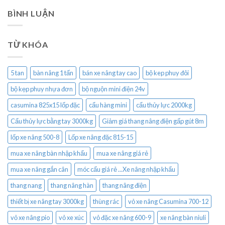
BÌNH LUẬN
TỪ KHÓA
5 tan
bàn nâng 1 tấn
bán xe nâng tay cao
bộ kep phuy đôi
bộ kẹp phuy nhựa đơn
bộ nguộn mini điện 24v
casumina 825x15 lốp đặc
cẩu hàng mini
cẩu thủy lực 2000kg
Cẩu thủy lực bằng tay 3000kg
Giảm giá thang nâng điện gấp gút 8m
lốp xe nâng 500-8
Lốp xe nâng đặc 815-15
mua xe nâng bàn nhập khẩu
mua xe nâng giá rẻ
mua xe nâng gắn cân
móc cẩu giá rẻ ...Xe nâng nhập khẩu
thang nang
thang nâng hàn
thang nâng điện
thiết bị xe nâng tay 3000kg
thùng rác
vỏ xe nâng Casumina 700-12
vỏ xe nâng pio
vỏ xe xúc
vỏ đặc xe nâng 600-9
xe nâng bàn niuli