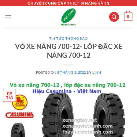
Skip
CHUYÊN CUNG CẤP THIẾT BỊ NÂNG HÀNG
to
0
content
TIN TỨC THÔNG BÁO
VỎ XE NÂNG 700-12- LỐP ĐẶC XE
NÂNG 700-12
POSTED ON
8 THÁNG 3, 2022
BY
LINH
08
Th3