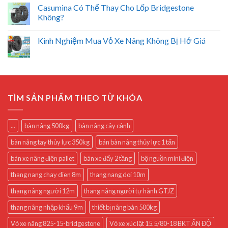
Casumina Có Thể Thay Cho Lốp Bridgestone
Không?
Kinh Nghiệm Mua Vỏ Xe Nâng Không Bị Hớ Giá
TÌM SẢN PHẨM THEO TỪ KHÓA
...
bàn nâng 500kg
bàn nâng cây cảnh
bàn nâng tay thủy lực 350kg
bán bàn nâng thủy lực 1 tấn
bán xe nâng điện pallet
bán xe đẩy 2 tầng
bộ nguồn mini điện
thang nang chay dien 8m
thang nang doi 10m
thang nâng người 12m
thang nâng người tự hành GTJZ
thang nâng nhập khẩu 9m
thiết bị nâng bàn 500kg
Vỏ xe nâng 825-15-bridgestone
Vỏ xe xúc lật 15.5/80-18 BKT ẤN ĐỘ