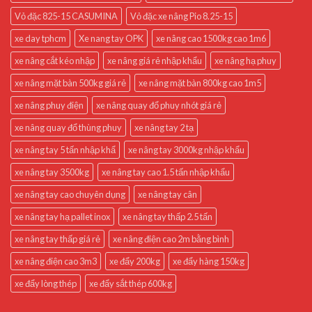
Vỏ đặc 825-15 CASUMINA
Vỏ đặc xe nâng Pio 8.25-15
xe day tphcm
Xe nang tay OPK
xe nâng cao 1500kg cao 1m6
xe nâng cắt kéo nhập
xe nâng giá rẻ nhập khẩu
xe nâng hạ phuy
xe nâng mặt bàn 500kg giá rẻ
xe nâng mặt bàn 800kg cao 1m5
xe nâng phuy điện
xe nâng quay đổ phuy nhót giá rẻ
xe nâng quay đổ thùng phuy
xe nâng tay 2 tạ
xe nâng tay 5 tấn nhập khẩ
xe nâng tay 3000kg nhập khẩu
xe nâng tay 3500kg
xe nâng tay cao 1.5 tấn nhập khẩu
xe nâng tay cao chuyên dụng
xe nâng tay cân
xe nâng tay hạ pallet inox
xe nâng tay thấp 2.5 tấn
xe nâng tay thấp giá rẻ
xe nâng điện cao 2m bằng bình
xe nâng điện cao 3m3
xe đẩy 200kg
xe đẩy hàng 150kg
xe đẩy lòng thép
xe đẩy sắt thép 600kg