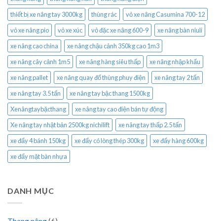
thiết bị xe nâng tay 3000kg
thùng rác
vỏ xe nâng Casumina 700-12
vỏ xe nâng pio
vỏ xe xúc
vỏ đặc xe nâng 600-9
xe nâng bàn niuli
xe nâng cao china
xe nâng chậu cảnh 350kg cao 1m3
xe nâng cây cảnh 1m5
xe nâng hàng siêu thấp
xe nâng nhập khẩu
xe nâng pallet
xe nâng quay đổ thùng phuy điện
xe nâng tay 2 tấn
xe nâng tay 3.5 tấn
xe nâng tay bậc thang 1500kg
Xenângtaybặcthang
xe nâng tay cao điện bán tự động
Xe nâng tay nhật bản 2500kg nichilift
xe nâng tay thấp 2.5 tấn
xe đẩy 4 bánh 150kg
xe đẩy có lòng thép 300kg
xe đẩy hàng 600kg
xe đẩy mặt bàn nhựa
DANH MỤC
Thang nâng
(6)