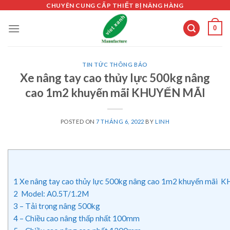
Skip
CHUYÊN CUNG CẤP THIẾT BỊ NÂNG HÀNG
to
0
content
TIN TỨC THÔNG BÁO
Xe nâng tay cao thủy lực 500kg nâng
cao 1m2 khuyến mãi KHUYẾN MÃI
POSTED ON
7 THÁNG 6, 2022
BY
LINH
1
Xe nâng tay cao thủy lực 500kg nâng cao 1m2 khuyến mãi
2
Model: A0.5T/1.2M
3
– Tải trọng nâng 500kg
4
– Chiều cao nâng thấp nhất 100mm