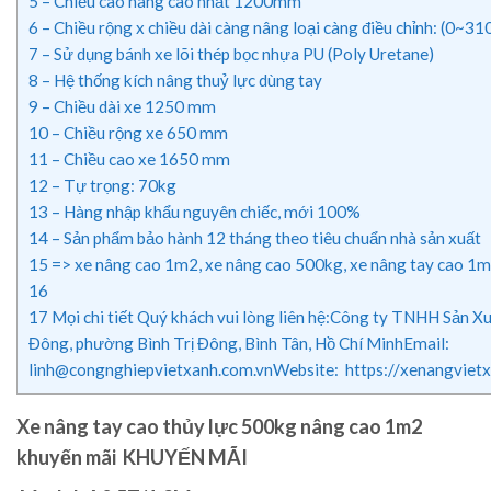
5
– Chiều cao nâng cao nhất 1200mm
6
– Chiều rộng x chiều dài càng nâng loại càng điều chỉnh: (0~
7
– Sử dụng bánh xe lõi thép bọc nhựa PU (Poly Uretane)
8
– Hệ thống kích nâng thuỷ lực dùng tay
9
– Chiều dài xe 1250 mm
10
– Chiều rộng xe 650 mm
11
– Chiều cao xe 1650 mm
12
– Tự trọng: 70kg
13
– Hàng nhập khẩu nguyên chiếc, mới 100%
14
– Sản phẩm bảo hành 12 tháng theo tiêu chuẩn nhà sản xuất
15
=> xe nâng cao 1m2, xe nâng cao 500kg, xe nâng tay cao 1m
16
17
Mọi chi tiết Quý khách vui lòng liên hệ:Công ty TNHH Sản
Đông, phường Bình Trị Đông, Bình Tân, Hồ Chí MinhEmail:
linh@congnghiepvietxanh.com.vnWebsite: https://xenangviet
Xe nâng tay cao thủy lực 500kg nâng cao 1m2
khuyến mãi KHUYẾN MÃI