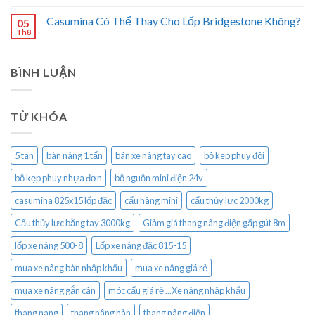
Casumina Có Thể Thay Cho Lốp Bridgestone Không?
05
Th8
BÌNH LUẬN
TỪ KHÓA
5 tan
bàn nâng 1 tấn
bán xe nâng tay cao
bộ kep phuy đôi
bộ kẹp phuy nhựa đơn
bộ nguộn mini điện 24v
casumina 825x15 lốp đặc
cẩu hàng mini
cẩu thủy lực 2000kg
Cẩu thủy lực bằng tay 3000kg
Giảm giá thang nâng điện gấp gút 8m
lốp xe nâng 500-8
Lốp xe nâng đặc 815-15
mua xe nâng bàn nhập khẩu
mua xe nâng giá rẻ
mua xe nâng gắn cân
móc cẩu giá rẻ ...Xe nâng nhập khẩu
thang nang
thang nâng hàn
thang nâng điện