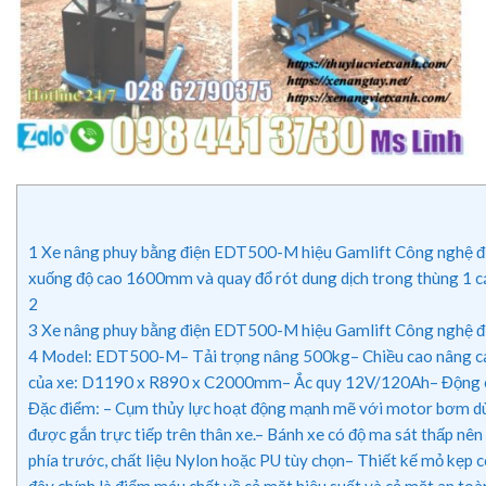
1
Xe nâng phuy bằng điện EDT500-M hiệu Gamlift Công nghệ đức, 
xuống độ cao 1600mm và quay đổ rót dung dịch trong thùng 1 các
2
3
Xe nâng phuy bằng điện EDT500-M hiệu Gamlift Công nghệ 
4
Model: EDT500-M– Tải trọng nâng 500kg– Chiều cao nâng cao
của xe: D1190 x R890 x C2000mm– Ắc quy 12V/120Ah– Động cơ 
Đặc điểm: – Cụm thủy lực hoạt động mạnh mẽ với motor bơm dùng 
được gắn trực tiếp trên thân xe.– Bánh xe có độ ma sát thấp nên 
phía trước, chất liệu Nylon hoặc PU tùy chọn– Thiết kế mỏ kẹp 
đây chính là điểm máu chốt về cả mặt hiệu suất và cả mặt an toà