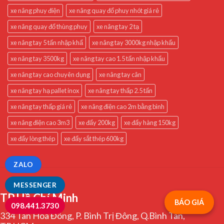
xe nâng phuy điện
xe nâng quay đổ phuy nhót giá rẻ
xe nâng quay đổ thùng phuy
xe nâng tay 2 tạ
xe nâng tay 5 tấn nhập khẩ
xe nâng tay 3000kg nhập khẩu
xe nâng tay 3500kg
xe nâng tay cao 1.5 tấn nhập khẩu
xe nâng tay cao chuyên dụng
xe nâng tay cân
xe nâng tay hạ pallet inox
xe nâng tay thấp 2.5 tấn
xe nâng tay thấp giá rẻ
xe nâng điện cao 2m bằng bình
xe nâng điện cao 3m3
xe đẩy 200kg
xe đẩy hàng 150kg
xe đẩy lòng thép
xe đẩy sắt thép 600kg
ZALO
MESSENGER
TP.Hồ Chí Minh
BÁO GIÁ
098.441.3730
334 Tân Hoà Đông, P. Bình Trị Đông, Q.Bình Tân,