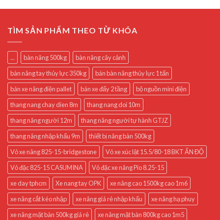
TÌM SẢN PHẨM THEO TỪ KHÓA
...
bàn nâng 500kg
bàn nâng cây cảnh
bàn nâng tay thủy lực 350kg
bán bàn nâng thủy lực 1 tấn
bán xe nâng điện pallet
bán xe đẩy 2 tầng
bộ nguồn mini điện
thang nang chay dien 8m
thang nang doi 10m
thang nâng người 12m
thang nâng người tự hành GTJZ
thang nâng nhập khẩu 9m
thiết bị nâng bàn 500kg
Vỏ xe nâng 825-15-bridgestone
Vỏ xe xúc lật 15.5/80-18 BKT ẤN ĐỘ
Vỏ đặc 825-15 CASUMINA
Vỏ đặc xe nâng Pio 8.25-15
xe day tphcm
Xe nang tay OPK
xe nâng cao 1500kg cao 1m6
xe nâng cắt kéo nhập
xe nâng giá rẻ nhập khẩu
xe nâng hạ phuy
xe nâng mặt bàn 500kg giá rẻ
xe nâng mặt bàn 800kg cao 1m5