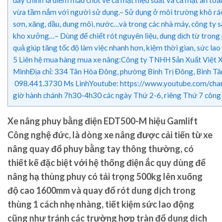
vừa tầm nắm với người sử dụng.– Sử dụng ở môi trường khô ráo
sơn, xăng, dầu, dung môi, nước…và trong các nhà máy, công ty s
kho xưởng…– Dùng để chiết rót nguyên liệu, dung dịch từ trong p
quả giúp tăng tốc độ làm việc nhanh hơn, kiệm thời gian, sức lao
5
Liên hệ mua hàng mua xe nâng:Công ty TNHH Sản Xuất Việt X
MinhĐịa chỉ: 334 Tân Hòa Đông, phường Bình Trị Đông, Bình Tâ
098.441.3730 Ms LinhYoutube: https://www.youtube.com/ch
giờ hành chánh 7h30-4h30 các ngày Thứ 2-6, riêng Thứ 7 công t
Xe nâng phuy bằng điện EDT500-M hiệu Gamlift
Công nghệ đức
, là dòng xe nâng được cải tiến từ xe
nâng quay đổ phuy bằng tay thông thường, có
thiết kế đặc biệt với hệ thống điện ắc quy dùng để
nâng hạ thùng phuy có tải trọng 500kg lên xuống
độ cao 1600mm và quay đổ rót dung dịch trong
thùng 1 cách nhẹ nhàng, tiết kiệm sức lao động
cũng như tránh các trường hợp tràn đổ dung dịch