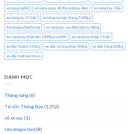
xe nâng pallet
xe nâng quay đổ thùng phuy điện
xe nâng tay 2 tấn
xe nâng tay 3.5 tấn
xe nâng tay bậc thang 1500kg
Xenângtaybặcthang
xe nâng tay cao điện bán tự động
Xe nâng tay nhật bản 2500kg nichilift
xe nâng tay thấp 2.5 tấn
xe đẩy 4 bánh 150kg
xe đẩy có lòng thép 300kg
xe đẩy hàng 600kg
xe đẩy mặt bàn nhựa
DANH MỤC
Thang nâng
(6)
Tin tức Thông Báo
(1.252)
vỏ xe xúc
(1)
Uncategorized
(8)