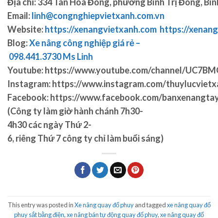
Địa chỉ:
334 Tân Hòa Đông, phường Bình Trị Đông, Bìn
Email:
linh@congnghiepvietxanh.com.vn
Website:
https://xenangvietxanh.com
https://xenang
Blog:
Xe nâng công nghiệp giá rẻ –
098.441.3730 Ms Linh
Youtube:
https://www.youtube.com/channel/UC7
Instagram:
https://www.instagram.com/thuylucvietx
Facebook:
https://www.facebook.com/banxenangta
(Công ty làm giờ hành chánh 7h30-
4h30 các ngày Thứ 2-
6, riêng Thứ 7 công ty chỉ làm buổi sáng)
This entry was posted in
Xe nâng quay đổ phuy
and tagged
xe nâng quay đổ
phuy sắt bằng điện
,
xe nâng bán tự động quay đổ phuy
,
xe nâng quay đổ