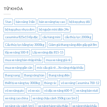
TỪ KHÓA
5 tan
bàn nâng 1 tấn
bán xe nâng tay cao
bộ kep phuy đôi
bộ kẹp phuy nhựa đơn
bộ nguộn mini điện 24v
casumina 825x15 lốp đặc
cẩu hàng mini
cẩu thủy lực 2000kg
Cẩu thủy lực bằng tay 3000kg
Giảm giá thang nâng điện gấp gút 8m
lốp xe nâng 500-8
Lốp xe nâng đặc 815-15
mua xe nâng bàn nhập khẩu
mua xe nâng giá rẻ
mua xe nâng gắn cân
móc cẩu giá rẻ ...Xe nâng nhập khẩu
thang nang
thang nâng hàn
thang nâng điện
thiết bị xe nâng tay 3000kg
thùng rác
vỏ xe nâng Casumina 700-12
vỏ xe nâng pio
vỏ xe xúc
vỏ đặc xe nâng 600-9
xe nâng bàn niuli
xe nâng cao china
xe nâng chậu cảnh 350kg cao 1m3
xe nâng cây cảnh 1m5
xe nâng hàng siêu thấp
xe nâng nhập khẩu