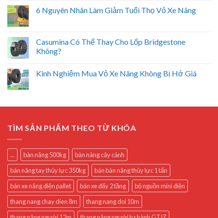
6 Nguyên Nhân Làm Giảm Tuổi Thọ Vỏ Xe Nâng
Casumina Có Thể Thay Cho Lốp Bridgestone
Không?
Kinh Nghiệm Mua Vỏ Xe Nâng Không Bị Hớ Giá
TÌM SẢN PHẨM THEO TỪ KHÓA
...
bàn nâng 500kg
bàn nâng cây cảnh
bàn nâng tay thủy lực 350kg
bán bàn nâng thủy lực 1 tấn
bán xe nâng điện pallet
bán xe đẩy 2 tầng
bộ nguồn mini điện
thang nang chay dien 8m
thang nang doi 10m
thang nâng người 12m
thang nâng người tự hành GTJZ