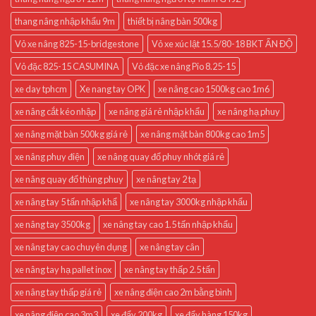
thang nâng nhập khẩu 9m
thiết bị nâng bàn 500kg
Vỏ xe nâng 825-15-bridgestone
Vỏ xe xúc lật 15.5/80-18 BKT ẤN ĐỘ
Vỏ đặc 825-15 CASUMINA
Vỏ đặc xe nâng Pio 8.25-15
xe day tphcm
Xe nang tay OPK
xe nâng cao 1500kg cao 1m6
xe nâng cắt kéo nhập
xe nâng giá rẻ nhập khẩu
xe nâng hạ phuy
xe nâng mặt bàn 500kg giá rẻ
xe nâng mặt bàn 800kg cao 1m5
xe nâng phuy điện
xe nâng quay đổ phuy nhót giá rẻ
xe nâng quay đổ thùng phuy
xe nâng tay 2 tạ
xe nâng tay 5 tấn nhập khẩ
xe nâng tay 3000kg nhập khẩu
xe nâng tay 3500kg
xe nâng tay cao 1.5 tấn nhập khẩu
xe nâng tay cao chuyên dụng
xe nâng tay cân
xe nâng tay hạ pallet inox
xe nâng tay thấp 2.5 tấn
xe nâng tay thấp giá rẻ
xe nâng điện cao 2m bằng bình
xe nâng điện cao 3m3
xe đẩy 200kg
xe đẩy hàng 150kg