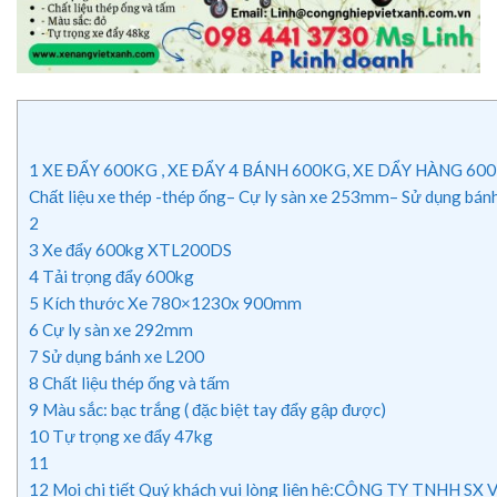
1
XE ĐẨY 600KG , XE ĐẨY 4 BÁNH 600KG, XE DẨY HÀNG 600
Chất liệu xe thép -thép ống– Cự ly sàn xe 253mm– Sử dụng bán
2
3
Xe đẩy 600kg XTL200DS
4
Tải trọng đẩy 600kg
5
Kích thước Xe 780×1230x 900mm
6
Cự ly sàn xe 292mm
7
Sử dụng bánh xe L200
8
Chất liệu thép ống và tấm
9
Màu sắc: bạc trắng ( đặc biệt tay đẩy gập được)
10
Tự trọng xe đẩy 47kg
11
12
Mọi chi tiết Quý khách vui lòng liên hệ:CÔNG TY TNHH SX