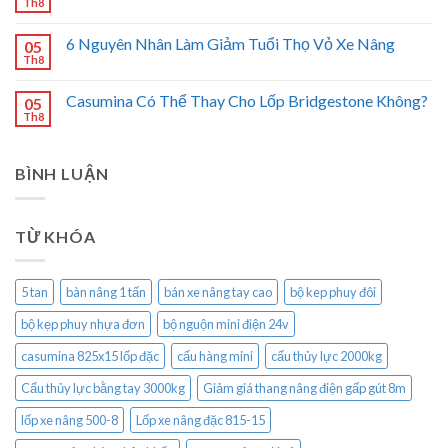
Th8
6 Nguyên Nhân Làm Giảm Tuổi Thọ Vỏ Xe Nâng
05
Th8
Casumina Có Thể Thay Cho Lốp Bridgestone Không?
05
Th8
BÌNH LUẬN
TỪ KHÓA
5 tan
bàn nâng 1 tấn
bán xe nâng tay cao
bộ kep phuy đôi
bộ kẹp phuy nhựa đơn
bộ nguộn mini điện 24v
casumina 825x15 lốp đặc
cẩu hàng mini
cẩu thủy lực 2000kg
Cẩu thủy lực bằng tay 3000kg
Giảm giá thang nâng điện gấp gút 8m
lốp xe nâng 500-8
Lốp xe nâng đặc 815-15