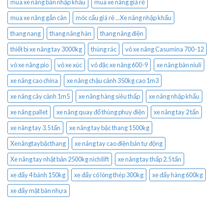
mua xe nâng bàn nhập khẩu
mua xe nâng giá rẻ
mua xe nâng gắn cân
móc cẩu giá rẻ ...Xe nâng nhập khẩu
thang nang
thang nâng hàn
thang nâng điện
thiết bị xe nâng tay 3000kg
thùng rác
vỏ xe nâng Casumina 700-12
vỏ xe nâng pio
vỏ xe xúc
vỏ đặc xe nâng 600-9
xe nâng bàn niuli
xe nâng cao china
xe nâng chậu cảnh 350kg cao 1m3
xe nâng cây cảnh 1m5
xe nâng hàng siêu thấp
xe nâng nhập khẩu
xe nâng pallet
xe nâng quay đổ thùng phuy điện
xe nâng tay 2 tấn
xe nâng tay 3.5 tấn
xe nâng tay bậc thang 1500kg
Xenângtaybặcthang
xe nâng tay cao điện bán tự động
Xe nâng tay nhật bản 2500kg nichilift
xe nâng tay thấp 2.5 tấn
xe đẩy 4 bánh 150kg
xe đẩy có lòng thép 300kg
xe đẩy hàng 600kg
xe đẩy mặt bàn nhựa