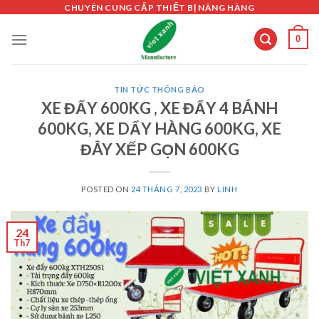
Skip
CHUYÊN CUNG CẤP THIẾT BỊ NÂNG HÀNG
to
0
content
TIN TỨC THÔNG BÁO
XE ĐẨY 600KG , XE ĐẨY 4 BÁNH
600KG, XE DẨY HÀNG 600KG, XE
ĐÂY XẾP GỌN 600KG
POSTED ON
24 THÁNG 7, 2023
BY
LINH
24
Th7