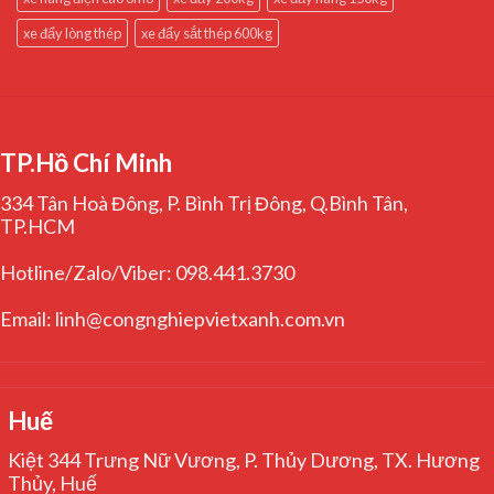
xe đẩy lòng thép
xe đẩy sắt thép 600kg
TP.Hồ Chí Minh
334 Tân Hoà Đông, P. Bình Trị Đông, Q.Bình Tân,
TP.HCM
Hotline/Zalo/Viber: 098.441.3730
Email: linh@congnghiepvietxanh.com.vn
Huế
Kiệt 344 Trưng Nữ Vương, P. Thủy Dương, TX. Hương
Thủy, Huế