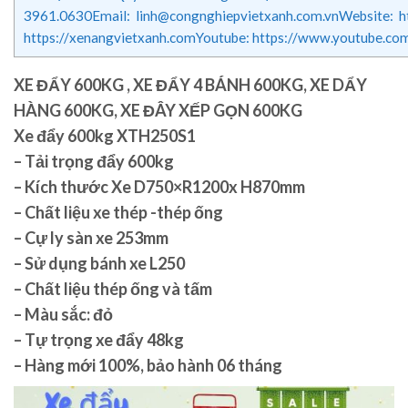
3961.0630Email: linh@congnghiepvietxanh.com.vnWebsite: htt
https://xenangvietxanh.comYoutube: https://www.youtube.co
XE ĐẨY 600KG , XE ĐẨY 4 BÁNH 600KG, XE DẨY
HÀNG 600KG, XE ĐÂY XẾP GỌN 600KG
Xe đẩy 600kg XTH250S1
– Tải trọng đẩy 600kg
– Kích thước Xe D750×R1200x H870mm
– Chất liệu xe thép -thép ống
– Cự ly sàn xe 253mm
– Sử dụng bánh xe L250
– Chất liệu thép ống và tấm
– Màu sắc: đỏ
– Tự trọng xe đẩy 48kg
– Hàng mới 100%, bảo hành 06 tháng