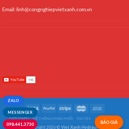
Email: linh@congnghiepvietxanh.com.vn
ZALO
MESSENGER
GIỚI THIỆU
HỆ THỐNG PHÂN PHỐI
TIN TỨC
LIÊN HỆ
FAQ
BÁO GIÁ
098.441.3730
Copyright 2026 ©
Viet Xanh Hydraulics