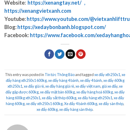
Website:
https://xenangtay.net/ ,
https://xenangvietxanh.com
Youtube:
https://www.youtube.com/@vietxanhlifttr
Blog:
https://xedaybonbanh.blogspot.com/
Facebook:
https://www.facebook.com/xedayhangho
This entry was posted in
Tin tức Thông Báo
and tagged
xe đẩy xth250s1
,
xe
đẩy hàng xth250s1 600kg
,
xe đẩy hàng 4 bánh
,
xe đẩy 4 bánh
,
xe đẩy 600kg
xth250s1
,
xe đẩy giá rẻ
,
xe đầy hàng giá rẻ
,
xe đẩy việt nam
,
giá xe đẩy
,
xe
đẩy gập được 600kg
,
xe đẩy mặt bàn 600kg
,
xe đầy hàng hoá 600kg
,
xe đẩy
hàng 600kg xth250s1
,
xe đẩy sắt thép 600kg
,
xe đẩy hàng xth250s1
,
xe đẩy
hàng 600kg
,
xe đẩy xth250s1 600kg
,
Xe đẩy 4 bánh 600kg
,
xe đẩy sàn thép
,
xe đẩy 600kg
,
xe đẩy hàng sàn thép
.