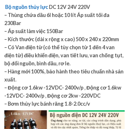
Bộ nguồn thủy lực
DC 12V 24V 220V
– Thùng chứa dầu 6l hoặc 10 lít Áp suất tối đa
230Bar
– Áp suất làm việc 150Bar
– Kích thước (dài x rộng x cao) 500 x 240 x 220mm
– Có Van điện từ (có thể tùy chọn từ 1 đến 4 van
điện từ) điều khiển điện, van tiết lưu, van chống tụt,
bộ đổi nguồn, bình dầu, rơ le.
– Hàng mới 100%, bảo hành theo tiêu chuẩn nhà sản
xuất.
– Động cơ 1.6kw -12VDC- 2400v/p , Động cơ 1.6kw
-12VDC- 2400v/p , Động cơ 2kw -220VDC
– Bơm thủy lực bánh răng 1.8-2.0cc/v