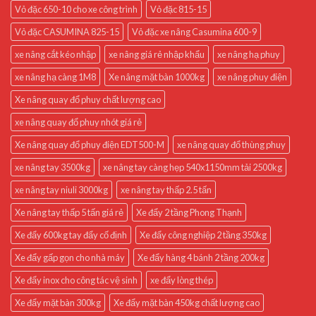
Vỏ đặc 650-10 cho xe công trình
Vỏ đặc 815-15
Vỏ đặc CASUMINA 825-15
Vỏ đặc xe nâng Casumina 600-9
xe nâng cắt kéo nhập
xe nâng giá rẻ nhập khẩu
xe nâng hạ phuy
xe nâng hạ càng 1M8
Xe nâng mặt bàn 1000kg
xe nâng phuy điện
Xe nâng quay đổ phuy chất lượng cao
xe nâng quay đổ phuy nhót giá rẻ
Xe nâng quay đổ phuy điện EDT500-M
xe nâng quay đổ thùng phuy
xe nâng tay 3500kg
xe nâng tay càng hẹp 540x1150mm tải 2500kg
xe nâng tay niuli 3000kg
xe nâng tay thấp 2.5 tấn
Xe nâng tay thấp 5 tấn giá rẻ
Xe đẩy 2 tầng Phong Thạnh
Xe đẩy 600kg tay đẩy cố định
Xe đẩy công nghiệp 2 tầng 350kg
Xe đẩy gấp gọn cho nhà máy
Xe đẩy hàng 4 bánh 2 tầng 200kg
Xe đẩy inox cho công tác vệ sinh
xe đẩy lòng thép
Xe đẩy mặt bàn 300kg
Xe đẩy mặt bàn 450kg chất lượng cao