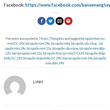
Facebook:
https://www.facebook.com/banxenangta
This entry was posted in
Tin tức Thông Báo
and tagged
bộ nguồn thủy lực
mini DC 24V
,
bộ nguồn mini 24v
,
bộ nguồn mini
,
bộ nguồn cẩu nâng....bộ
nguồn mini 24v
,
bộ nguồn mini 12v
,
bộ nguồn cẩu nâng.
,
bộ nguồn mini điện
12V
,
bán bộ nguồn mini 12v
,
bộ nguồn thủy lực mini DC12V
,
bộ nguồn nhập
khẩu DC 12V
,
bộ nguồn nhập khẩu DC 24V
,
bán bộ nguồn mini 24v
,
bộ nguồn
mini điện 24V
.
LINH