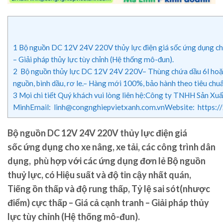
1
Bộ nguồn DC 12V 24V 220V thủy lực điện giá sốc ứng dụng cho xe
– Giải pháp thủy lực tùy chỉnh (Hệ thống mô-đun).
2
Bộ nguồn thủy lực DC 12V 24V 220V– Thùng chứa dầu 6l hoặc 10 
nguồn, bình dầu, rơ le.– Hàng mới 100%, bảo hành theo tiêu c
3
Mọi chi tiết Quý khách vui lòng liên hệ:Công ty TNHH Sản X
MinhEmail: linh@congnghiepvietxanh.com.vnWebsite: https:
Bộ nguồn DC 12V 24V 220V thủy lực điện giá
sốc
ứng dụng cho xe nâng, xe tải, các công trình dân
dụng, phù hợp với các ứng dụng đơn lẻ Bộ nguồn
thuỷ lực, có Hiệu suất và độ tin cậy nhất quán,
Tiếng ồn thấp và độ rung thấp, Tỷ lệ sai sót(nhược
điểm) cực thấp – Giá cả cạnh tranh – Giải pháp thủy
lực tùy chỉnh (Hệ thống mô-đun).