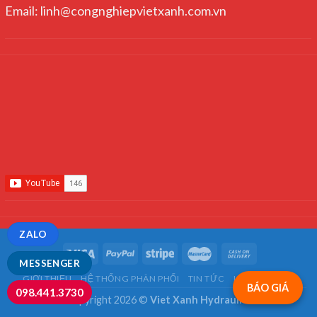
Email: linh@congnghiepvietxanh.com.vn
ZALO
MESSENGER
GIỚI THIỆU
HỆ THỐNG PHÂN PHỐI
TIN TỨC
LIÊN HỆ
FAQ
BÁO GIÁ
098.441.3730
Copyright 2026 ©
Viet Xanh Hydraulics