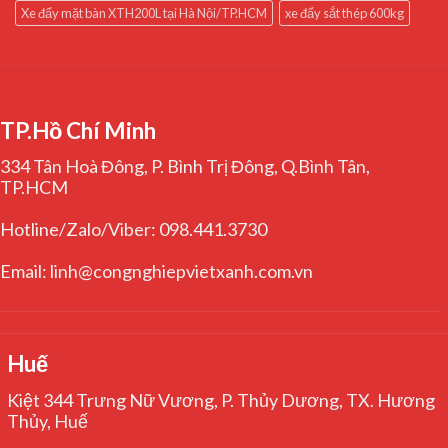
Xe đẩy mặt bàn XTH200L tại Hà Nội/TP.HCM
xe đẩy sắt thép 600kg
TP.Hồ Chí Minh
334 Tân Hoà Đông, P. Bình Trị Đông, Q.Bình Tân,
TP.HCM
Hotline/Zalo/Viber: 098.441.3730
Email: linh@congnghiepvietxanh.com.vn
Huế
Kiệt 344 Trưng Nữ Vương, P. Thủy Dương, TX. Hương
Thủy, Huế