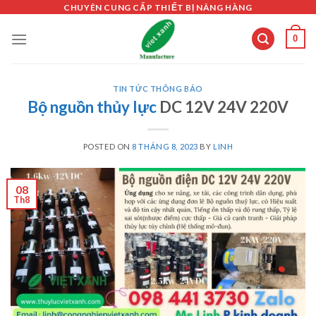
Skip
CHUYÊN CUNG CẤP THIẾT BỊ NÂNG HÀNG
to
0
content
TIN TỨC THÔNG BÁO
Bộ nguồn thủy lực
DC 12V 24V 220V
POSTED ON
8 THÁNG 8, 2023
BY
LINH
08
Th8