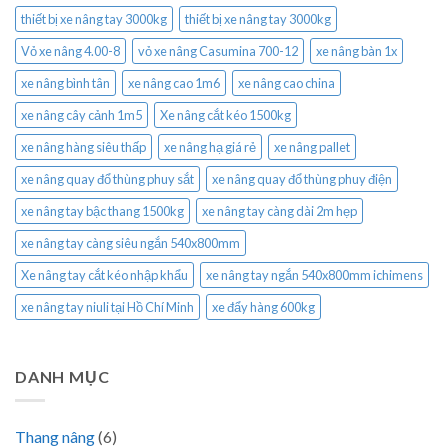
thiết bị xe nâng tay 3000kg
thiết bị xe nâng tay 3000kg
Vỏ xe nâng 4.00-8
vỏ xe nâng Casumina 700-12
xe nâng bàn 1x
xe nâng bình tân
xe nâng cao 1m6
xe nâng cao china
xe nâng cây cảnh 1m5
Xe nâng cắt kéo 1500kg
xe nâng hàng siêu thấp
xe nâng hạ giá rẻ
xe nâng pallet
xe nâng quay đổ thùng phuy sắt
xe nâng quay đổ thùng phuy điện
xe nâng tay bậc thang 1500kg
xe nâng tay càng dài 2m hẹp
xe nâng tay càng siêu ngắn 540x800mm
Xe nâng tay cắt kéo nhập khẩu
xe nâng tay ngắn 540x800mm ichimens
xe nâng tay niuli tại Hồ Chí Minh
xe đẩy hàng 600kg
DANH MỤC
Thang nâng
(6)