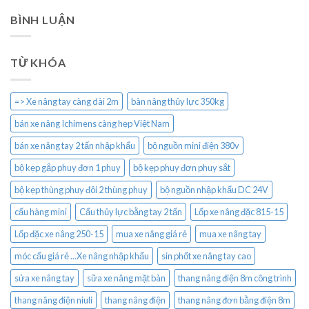
BÌNH LUẬN
TỪ KHÓA
=> Xe nâng tay càng dài 2m
bàn nâng thủy lực 350kg
bán xe nâng Ichimens càng hẹp Việt Nam
bán xe nâng tay 2 tấn nhập khẩu
bộ nguồn mini điện 380v
bộ kẹp gắp phuy đơn 1 phuy
bộ kẹp phuy đơn phuy sắt
bộ kẹp thùng phuy đôi 2 thùng phuy
bộ nguồn nhập khẩu DC 24V
cẩu hàng mini
Cẩu thủy lực bằng tay 2 tấn
Lốp xe nâng đặc 815-15
Lốp đặc xe nâng 250-15
mua xe nâng giá rẻ
mua xe nâng tay
móc cẩu giá rẻ ...Xe nâng nhập khẩu
sin phốt xe nâng tay cao
sửa xe nâng tay
sữa xe nâng mặt bàn
thang nâng điện 8m công trình
thang nâng điện niuli
thang nâng điện
thang nâng đơn bằng điện 8m