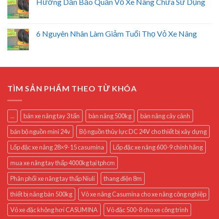
Hướng Dẫn Bảo Quản Vỏ Xe Nâng Chưa Sử Dụng
6 Nguyên Nhân Làm Giảm Tuổi Thọ Vỏ Xe Nâng
TÌM SẢN PHẨM THEO TỪ KHÓA
...
bán xe nâng tay 3 tấn
bàn nâng 500kg
bàn nâng cây cảnh
bán bộ nguồn mini 24v
Bộ nguồn thủy lực DC 24V cho thiết bị xây dựng
Lốp đặc xe nâng 28×9-15 casumina
Lốp đặc xe nâng 600-9 chính hãng
mua xe nâng tay thấp 4000kg tại tphcm
Phân phối xe nâng tay thấp Niuli
thang điện 8m
thiết bị nâng bàn 500kg
Vỏ xe nâng Casumina cho xe nâng công nghiệp
Vỏ xe đặc không hơi CASUMINA
Vỏ đặc 500-8 cho xe công trình