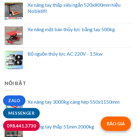
Xe nâng tay thấp siêu ngắn 520x800mm hiệu
Noblelift
Xe nâng mặt bàn thủy lực bằng tay 500kg
Bộ nguồn thủy lực AC 220V - 1.5kw
NỔI BẬT
ZALO
Xe nâng tay 3000kg càng hẹp 550x1150mm
MESSENGER
BÁO GIÁ
098.441.3730
Xe nâng tay thấp 51mm 2000kg