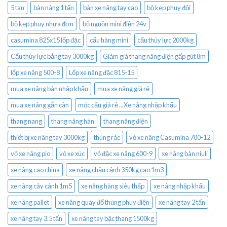
5 tan
bàn nâng 1 tấn
bán xe nâng tay cao
bộ kep phuy đôi
bộ kẹp phuy nhựa đơn
bộ nguộn mini điện 24v
casumina 825x15 lốp đặc
cẩu hàng mini
cẩu thủy lực 2000kg
Cẩu thủy lực bằng tay 3000kg
Giảm giá thang nâng điện gấp gút 8m
lốp xe nâng 500-8
Lốp xe nâng đặc 815-15
mua xe nâng bàn nhập khẩu
mua xe nâng giá rẻ
mua xe nâng gắn cân
móc cẩu giá rẻ ...Xe nâng nhập khẩu
thang nang
thang nâng hàn
thang nâng điện
thiết bị xe nâng tay 3000kg
thùng rác
vỏ xe nâng Casumina 700-12
vỏ xe nâng pio
vỏ xe xúc
vỏ đặc xe nâng 600-9
xe nâng bàn niuli
xe nâng cao china
xe nâng chậu cảnh 350kg cao 1m3
xe nâng cây cảnh 1m5
xe nâng hàng siêu thấp
xe nâng nhập khẩu
xe nâng pallet
xe nâng quay đổ thùng phuy điện
xe nâng tay 2 tấn
xe nâng tay 3.5 tấn
xe nâng tay bậc thang 1500kg