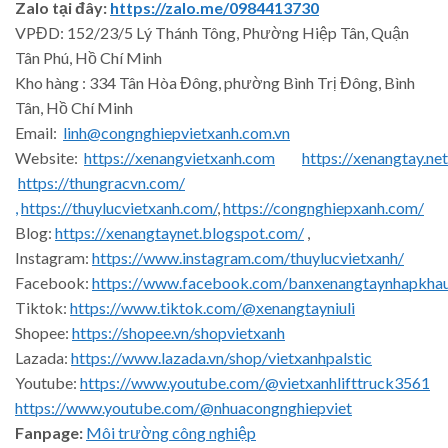
Zalo tại đây:
https://zalo.me/0984413730
VPĐD: 152/23/5 Lý Thánh Tông, Phường Hiệp Tân, Quận
Tân Phú, Hồ Chí Minh
Kho hàng : 334 Tân Hòa Đông, phường Bình Trị Đông, Bình
Tân, Hồ Chí Minh
Email:
linh@congnghiepvietxanh.com.vn
Website:
https://xenangvietxanh.com
https://xenangtay.net
https://thungracvn.com/
,
https://thuylucvietxanh.com/
,
https://congnghiepxanh.com/
Blog:
https://xenangtaynet.blogspot.com/
,
Instagram:
https://www.instagram.com/thuylucvietxanh/
Facebook:
https://www.facebook.com/banxenangtaynhapkha
Tiktok:
https://www.tiktok.com/@xenangtayniuli
Shopee:
https://shopee.vn/shopvietxanh
Lazada:
https://www.lazada.vn/shop/vietxanhpalstic
Youtube:
https://www.youtube.com/@vietxanhlifttruck3561
https://www.youtube.com/@nhuacongnghiepviet
Fanpage:
Môi trường công nghiệp