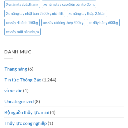
Xenângtaybặcthang
xe nâng tay cao điện bán tự động
Xe nâng tay nhật bản 2500kg nichilift
xe nâng tay thấp 2.5 tấn
xe đẩy 4 bánh 150kg
xe đẩy có lòng thép 300kg
xe đẩy hàng 600kg
xe đẩy mặt bàn nhựa
DANH MỤC
Thang nâng
(6)
Tin tức Thông Báo
(1.244)
vỏ xe xúc
(1)
Uncategorized
(8)
Bộ nguồn thủy lực mini
(4)
Thủy lực công nghiệp
(1)