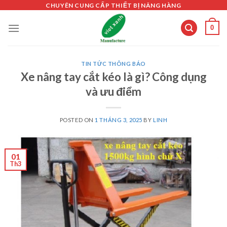
Skip
CHUYÊN CUNG CẤP THIẾT BỊ NÂNG HÀNG
to
0
content
TIN TỨC THÔNG BÁO
Xe nâng tay cắt kéo là gì? Công dụng
và ưu điểm
POSTED ON
1 THÁNG 3, 2025
BY
LINH
01
Th3