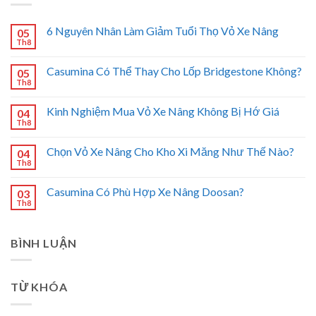
6 Nguyên Nhân Làm Giảm Tuổi Thọ Vỏ Xe Nâng
05
Th8
Casumina Có Thể Thay Cho Lốp Bridgestone Không?
05
Th8
Kinh Nghiệm Mua Vỏ Xe Nâng Không Bị Hớ Giá
04
Th8
Chọn Vỏ Xe Nâng Cho Kho Xi Măng Như Thế Nào?
04
Th8
Casumina Có Phù Hợp Xe Nâng Doosan?
03
Th8
BÌNH LUẬN
TỪ KHÓA