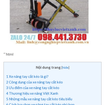
“`html
Nội dung trang
[
hide
]
1
Xe nâng tay cắt kéo là gì?
2
Công dụng của xe nâng tay cắt kéo
3
Ưu điểm của xe nâng tay cắt kéo
4
Thương hiệu xe nâng Việt Xanh
5
Những mẫu xe nâng tay cắt kéo tiêu biểu
6
Cách lựa chọn xe nâng tay cắt kéo phù hợp