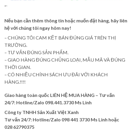
“`
Nếu bạn cần thêm thông tin hoặc muốn đặt hàng, hãy liên
hệ với chúng tôi ngay hôm nay!
– CHÚNG TÔI CAM KẾT BÁN ĐÚNG GIÁ TRÊN THỊ
TRƯỜNG.
– TƯ VẤN ĐÚNG SẢN PHẨM.
– GIAO HÀNG ĐÚNG CHỦNG LOẠI, MẪU MÃ VÀ ĐÚNG
THỜI GIAN.
– CÓ NHIỀU CHÍNH SÁCH ƯU ĐÃI VỚI KHÁCH
HÀNG.!!!!
Giao hàng toàn quốc LIÊN HỆ MUA HÀNG
– Tư vấn
24/7: Hotline/Zalo 098.441.3730 Ms Linh
Công ty TNHH Sản Xuất Việt Xanh
Tư vấn 24/7: Hotline
/Zalo
098 441 3730
Ms Linh
hoặc
028 62790375