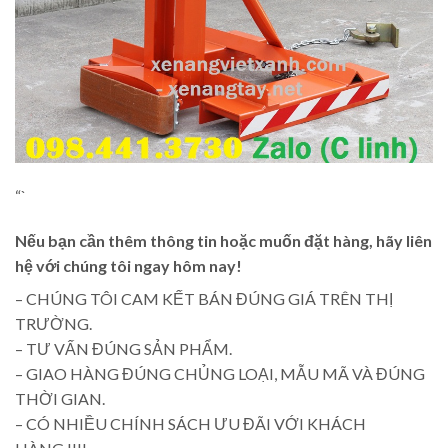
“`
Nếu bạn cần thêm thông tin hoặc muốn đặt hàng, hãy liên
hệ với chúng tôi ngay hôm nay!
– CHÚNG TÔI CAM KẾT BÁN ĐÚNG GIÁ TRÊN THỊ
TRƯỜNG.
– TƯ VẤN ĐÚNG SẢN PHẨM.
– GIAO HÀNG ĐÚNG CHỦNG LOẠI, MẪU MÃ VÀ ĐÚNG
THỜI GIAN.
– CÓ NHIỀU CHÍNH SÁCH ƯU ĐÃI VỚI KHÁCH