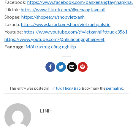
Facebook:
https://www.facebook.com/banxenangtaynhapkha
Tiktok:
https://www.tiktok.com/@xenangtayniuli
Shopee:
https://shopee.vn/shopvietxanh
Lazada:
https://www.lazada.vn/shop/vietxanhpalstic
Youtube:
https://www.youtube.com/@vietxanhlifttruck3561
https://www.youtube.com/@nhuacongnghiepviet
Fanpage:
Môi trường công nghiệp
This entry was posted in
Tin tức Thông Báo
. Bookmark the
permalink
.
LINH