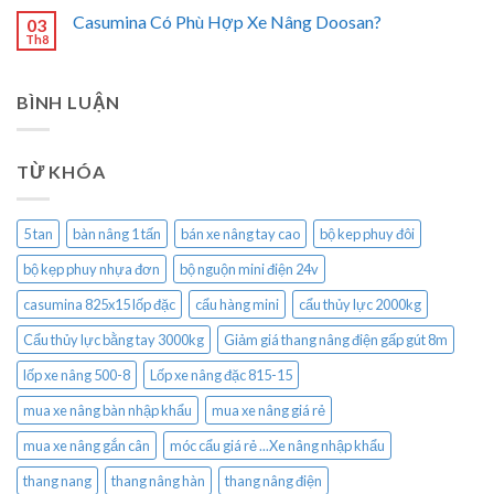
Casumina Có Phù Hợp Xe Nâng Doosan?
03
Th8
BÌNH LUẬN
TỪ KHÓA
5 tan
bàn nâng 1 tấn
bán xe nâng tay cao
bộ kep phuy đôi
bộ kẹp phuy nhựa đơn
bộ nguộn mini điện 24v
casumina 825x15 lốp đặc
cẩu hàng mini
cẩu thủy lực 2000kg
Cẩu thủy lực bằng tay 3000kg
Giảm giá thang nâng điện gấp gút 8m
lốp xe nâng 500-8
Lốp xe nâng đặc 815-15
mua xe nâng bàn nhập khẩu
mua xe nâng giá rẻ
mua xe nâng gắn cân
móc cẩu giá rẻ ...Xe nâng nhập khẩu
thang nang
thang nâng hàn
thang nâng điện