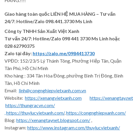
HÀNG.!!!!
Giao hàng toàn quốc LIÊN HỆ MUA HÀNG
– Tư vấn
24/7: Hotline/Zalo 098.441.3730 Ms Linh
Công ty TNHH Sản Xuất Việt Xanh
Tư vấn 24/7: Hotline
/Zalo
098 441 3730
Ms Linh
hoặc
028 62790375
Zalo tại đây:
https://zalo.me/0984413730
VPĐD: 152/23/5 Lý Thánh Tông, Phường Hiệp Tân, Quận
Tân Phú, Hồ Chí Minh
Kho hàng : 334 Tân Hòa Đông, phường Bình Trị Đông, Bình
Tân, Hồ Chí Minh
Email:
linh@congnghiepvietxanh.com.vn
Website:
https://xenangvietxanh.com
https://xenangtay.net
https://thungracvn.com/
,
https://thuylucvietxanh.com/
,
https://congnghiepxanh.com/
Blog:
https://xenangtaynet.blogspot.com/
,
Instagram:
https://www.instagram.com/thuylucvietxanh/