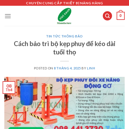
Skip
CHUYÊN CUNG CẤP THIẾT BỊ NÂNG HÀNG
to
0
content
TIN TỨC THÔNG BÁO
Cách bảo trì bộ kẹp phuy để kéo dài
tuổi thọ
POSTED ON
8 THÁNG 4, 2025
BY
LINH
08
Th4