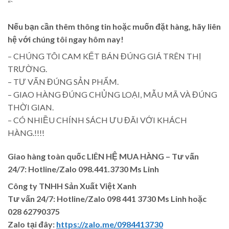
“`
Nếu bạn cần thêm thông tin hoặc muốn đặt hàng, hãy liên
hệ với chúng tôi ngay hôm nay!
– CHÚNG TÔI CAM KẾT BÁN ĐÚNG GIÁ TRÊN THỊ
TRƯỜNG.
– TƯ VẤN ĐÚNG SẢN PHẨM.
– GIAO HÀNG ĐÚNG CHỦNG LOẠI, MẪU MÃ VÀ ĐÚNG
THỜI GIAN.
– CÓ NHIỀU CHÍNH SÁCH ƯU ĐÃI VỚI KHÁCH
HÀNG.!!!!
Giao hàng toàn quốc LIÊN HỆ MUA HÀNG
– Tư vấn
24/7: Hotline/Zalo 098.441.3730 Ms Linh
Công ty TNHH Sản Xuất Việt Xanh
Tư vấn 24/7: Hotline
/Zalo
098 441 3730
Ms Linh
hoặc
028 62790375
Zalo tại đây:
https://zalo.me/0984413730