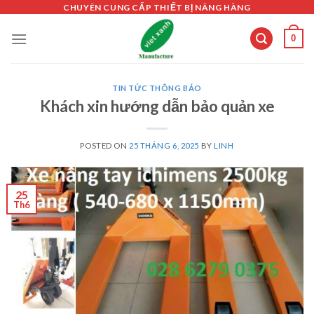
Skip
CHUYÊN CUNG CẤP THIẾT BỊ NÂNG HÀNG
to
0
content
TIN TỨC THÔNG BÁO
Khách xin hướng dẫn bảo quản xe
POSTED ON
25 THÁNG 6, 2025
BY
LINH
25
Th6