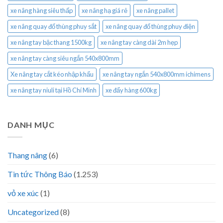
xe nâng hàng siêu thấp
xe nâng hạ giá rẻ
xe nâng pallet
xe nâng quay đổ thùng phuy sắt
xe nâng quay đổ thùng phuy điện
xe nâng tay bậc thang 1500kg
xe nâng tay càng dài 2m hẹp
xe nâng tay càng siêu ngắn 540x800mm
Xe nâng tay cắt kéo nhập khẩu
xe nâng tay ngắn 540x800mm ichimens
xe nâng tay niuli tại Hồ Chí Minh
xe đẩy hàng 600kg
DANH MỤC
Thang nâng
(6)
Tin tức Thông Báo
(1.253)
vỏ xe xúc
(1)
Uncategorized
(8)