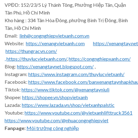
VPĐD: 152/23/5 Lý Thánh Tông, Phường Hiệp Tân, Quận
Tân Phú, Hồ Chí Minh
Kho hàng : 334 Tân Hòa Đông, phường Bình Trị Đông, Bình
Tân, Hồ Chí Minh
Email:
linh@congnghiepvietxanh.com.vn
Website:
https://xenangvietxanh.com
https://xenangtay.net
https://thungracvn.com/
,
https://thuylucvietxanh.com/
,
https://congnghiepxanh.com/
Blog:
https://xenangtaynet.blogspot.com/
,
Instagram:
https://www.instagram.com/thuylucvietxanh/
Facebook:
https://www.facebook.com/banxenangtaynhapkha
Tiktok:
https://www.tiktok.com/@xenangtayniuli
Shopee:
https://shopee.vn/shopvietxanh
Lazada:
https://www.lazada.vn/shop/vietxanhpalstic
Youtube:
https://www.youtube.com/@vietxanhlifttruck3561
https://www.youtube.com/@nhuacongnghiepviet
Fanpage:
Môi trường công nghiệp