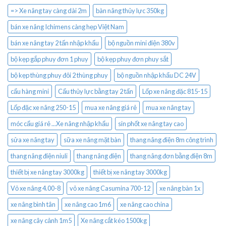
=> Xe nâng tay càng dài 2m
bàn nâng thủy lực 350kg
bán xe nâng Ichimens càng hẹp Việt Nam
bán xe nâng tay 2 tấn nhập khẩu
bộ nguồn mini điện 380v
bộ kẹp gắp phuy đơn 1 phuy
bộ kẹp phuy đơn phuy sắt
bộ kẹp thùng phuy đôi 2 thùng phuy
bộ nguồn nhập khẩu DC 24V
cẩu hàng mini
Cẩu thủy lực bằng tay 2 tấn
Lốp xe nâng đặc 815-15
Lốp đặc xe nâng 250-15
mua xe nâng giá rẻ
mua xe nâng tay
móc cẩu giá rẻ ...Xe nâng nhập khẩu
sin phốt xe nâng tay cao
sửa xe nâng tay
sữa xe nâng mặt bàn
thang nâng điện 8m công trình
thang nâng điện niuli
thang nâng điện
thang nâng đơn bằng điện 8m
thiết bị xe nâng tay 3000kg
thiết bị xe nâng tay 3000kg
Vỏ xe nâng 4.00-8
vỏ xe nâng Casumina 700-12
xe nâng bàn 1x
xe nâng bình tân
xe nâng cao 1m6
xe nâng cao china
xe nâng cây cảnh 1m5
Xe nâng cắt kéo 1500kg