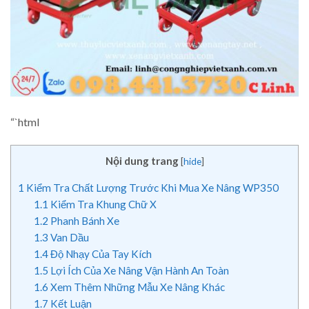
“`html
Nội dung trang
[
hide
]
1
Kiểm Tra Chất Lượng Trước Khi Mua Xe Nâng WP350
1.1
Kiểm Tra Khung Chữ X
1.2
Phanh Bánh Xe
1.3
Van Dầu
1.4
Độ Nhạy Của Tay Kích
1.5
Lợi Ích Của Xe Nâng Vận Hành An Toàn
1.6
Xem Thêm Những Mẫu Xe Nâng Khác
1.7
Kết Luận