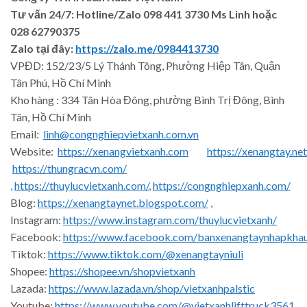
Tư vấn 24/7: Hotline
/Zalo
098 441 3730
Ms Linh
hoặc
028 62790375
Zalo tại đây:
https://zalo.me/0984413730
VPĐD: 152/23/5 Lý Thánh Tông, Phường Hiệp Tân, Quận
Tân Phú, Hồ Chí Minh
Kho hàng : 334 Tân Hòa Đông, phường Bình Trị Đông, Bình
Tân, Hồ Chí Minh
Email:
linh@congnghiepvietxanh.com.vn
Website:
https://xenangvietxanh.com
https://xenangtay.net
https://thungracvn.com/
,
https://thuylucvietxanh.com/
,
https://congnghiepxanh.com/
Blog:
https://xenangtaynet.blogspot.com/
,
Instagram:
https://www.instagram.com/thuylucvietxanh/
Facebook:
https://www.facebook.com/banxenangtaynhapkha
Tiktok:
https://www.tiktok.com/@xenangtayniuli
Shopee:
https://shopee.vn/shopvietxanh
Lazada:
https://www.lazada.vn/shop/vietxanhpalstic
Youtube:
https://www.youtube.com/@vietxanhlifttruck3561