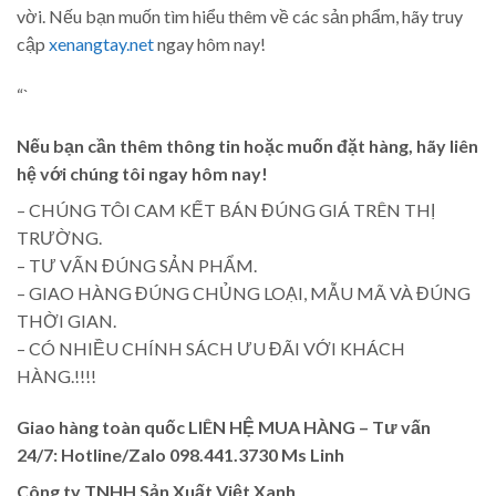
vời. Nếu bạn muốn tìm hiểu thêm về các sản phẩm, hãy truy
cập
xenangtay.net
ngay hôm nay!
“`
Nếu bạn cần thêm thông tin hoặc muốn đặt hàng, hãy liên
hệ với chúng tôi ngay hôm nay!
– CHÚNG TÔI CAM KẾT BÁN ĐÚNG GIÁ TRÊN THỊ
TRƯỜNG.
– TƯ VẤN ĐÚNG SẢN PHẨM.
– GIAO HÀNG ĐÚNG CHỦNG LOẠI, MẪU MÃ VÀ ĐÚNG
THỜI GIAN.
– CÓ NHIỀU CHÍNH SÁCH ƯU ĐÃI VỚI KHÁCH
HÀNG.!!!!
Giao hàng toàn quốc LIÊN HỆ MUA HÀNG
– Tư vấn
24/7: Hotline/Zalo 098.441.3730 Ms Linh
Công ty TNHH Sản Xuất Việt Xanh