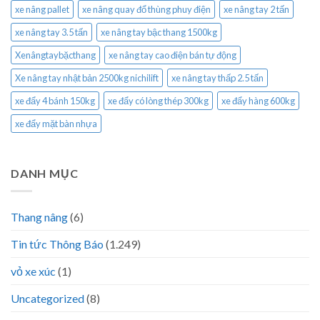
xe nâng pallet
xe nâng quay đổ thùng phuy điện
xe nâng tay 2 tấn
xe nâng tay 3.5 tấn
xe nâng tay bậc thang 1500kg
Xenângtaybặcthang
xe nâng tay cao điện bán tự động
Xe nâng tay nhật bản 2500kg nichilift
xe nâng tay thấp 2.5 tấn
xe đẩy 4 bánh 150kg
xe đẩy có lòng thép 300kg
xe đẩy hàng 600kg
xe đẩy mặt bàn nhựa
DANH MỤC
Thang nâng
(6)
Tin tức Thông Báo
(1.249)
vỏ xe xúc
(1)
Uncategorized
(8)