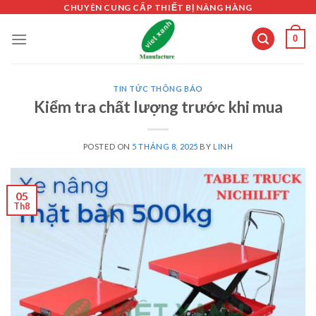
Skip
CHUYÊN CUNG CẤP THIẾT BỊ NÂNG HÀNG
to
0
content
TIN TỨC THÔNG BÁO
Kiểm tra chất lượng trước khi mua
POSTED ON
5 THÁNG 8, 2025
BY
LINH
05
Th8