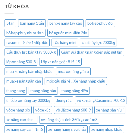
TỪ KHÓA
5 tan
bàn nâng 1 tấn
bán xe nâng tay cao
bộ kep phuy đôi
bộ kẹp phuy nhựa đơn
bộ nguộn mini điện 24v
casumina 825x15 lốp đặc
cẩu hàng mini
cẩu thủy lực 2000kg
Cẩu thủy lực bằng tay 3000kg
Giảm giá thang nâng điện gấp gút 8m
lốp xe nâng 500-8
Lốp xe nâng đặc 815-15
mua xe nâng bàn nhập khẩu
mua xe nâng giá rẻ
mua xe nâng gắn cân
móc cẩu giá rẻ ...Xe nâng nhập khẩu
thang nang
thang nâng hàn
thang nâng điện
thiết bị xe nâng tay 3000kg
thùng rác
vỏ xe nâng Casumina 700-12
vỏ xe nâng pio
vỏ xe xúc
vỏ đặc xe nâng 600-9
xe nâng bàn niuli
xe nâng cao china
xe nâng chậu cảnh 350kg cao 1m3
xe nâng cây cảnh 1m5
xe nâng hàng siêu thấp
xe nâng nhập khẩu