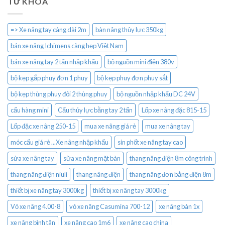
TỪ KHÓA
=> Xe nâng tay càng dài 2m
bàn nâng thủy lực 350kg
bán xe nâng Ichimens càng hẹp Việt Nam
bán xe nâng tay 2 tấn nhập khẩu
bộ nguồn mini điện 380v
bộ kẹp gắp phuy đơn 1 phuy
bộ kẹp phuy đơn phuy sắt
bộ kẹp thùng phuy đôi 2 thùng phuy
bộ nguồn nhập khẩu DC 24V
cẩu hàng mini
Cẩu thủy lực bằng tay 2 tấn
Lốp xe nâng đặc 815-15
Lốp đặc xe nâng 250-15
mua xe nâng giá rẻ
mua xe nâng tay
móc cẩu giá rẻ ...Xe nâng nhập khẩu
sin phốt xe nâng tay cao
sửa xe nâng tay
sữa xe nâng mặt bàn
thang nâng điện 8m công trình
thang nâng điện niuli
thang nâng điện
thang nâng đơn bằng điện 8m
thiết bị xe nâng tay 3000kg
thiết bị xe nâng tay 3000kg
Vỏ xe nâng 4.00-8
vỏ xe nâng Casumina 700-12
xe nâng bàn 1x
xe nâng bình tân
xe nâng cao 1m6
xe nâng cao china