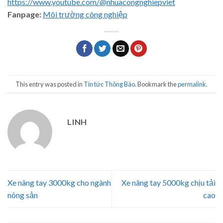
https://www.youtube.com/@nhuacongnghiepviet
Fanpage:
Môi trường công nghiệp
This entry was posted in
Tin tức Thông Báo
. Bookmark the
permalink
.
LINH
Xe nâng tay 3000kg cho ngành
Xe nâng tay 5000kg chịu tải
nông sản
cao