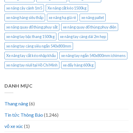
xe nâng cây cảnh 1m5
Xe nâng cắt kéo 1500kg
xe nâng hàng siêu thấp
xe nâng hạ giá rẻ
xe nâng pallet
xe nâng quay đổ thùng phuy sắt
xe nâng quay đổ thùng phuy điện
xe nâng tay bậc thang 1500kg
xe nâng tay càng dài 2m hẹp
xe nâng tay càng siêu ngắn 540x800mm
Xe nâng tay cắt kéo nhập khẩu
xe nâng tay ngắn 540x800mm ichimens
xe nâng tay niuli tại Hồ Chí Minh
xe đẩy hàng 600kg
DANH MỤC
Thang nâng
(6)
Tin tức Thông Báo
(1.246)
vỏ xe xúc
(1)