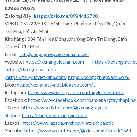
Tư vấn 24/7: Hotline
/Zalo
098 441 3730
Ms Linh
hoặc
028 62790375
Zalo tại đây:
https://zalo.me/0984413730
VPĐD: 152/23/5 Lý Thánh Tông, Phường Hiệp Tân, Quận
Tân Phú, Hồ Chí Minh
Kho hàng : 334 Tân Hòa Đông, phường Bình Trị Đông, Bình
Tân, Hồ Chí Minh
Email:
linh@congnghiepvietxanh.com.vn
Website:
https://xenangvietxanh.com
https://xenangtay.net
https://thungracvn.com/
,
https://thuylucvietxanh.com/
,
https://congnghiepxanh.com/
Blog:
https://xenangtaynet.blogspot.com/
,
Instagram:
https://www.instagram.com/thuylucvietxanh/
Facebook:
https://www.facebook.com/banxenangtaynhapkha
Tiktok:
https://www.tiktok.com/@xenangtayniuli
Shopee:
https://shopee.vn/shopvietxanh
Lazada:
https://www.lazada.vn/shop/vietxanhpalstic
Youtube:
https://www.youtube.com/@vietxanhlifttruck3561