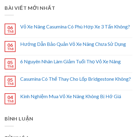
BÀI VIẾT MỚI NHẤT
Vỏ Xe Nâng Casumina Có Phù Hợp Xe 3 Tấn Không?
06
Th8
Hướng Dẫn Bảo Quản Vỏ Xe Nâng Chưa Sử Dụng
06
Th8
6 Nguyên Nhân Làm Giảm Tuổi Thọ Vỏ Xe Nâng
05
Th8
Casumina Có Thể Thay Cho Lốp Bridgestone Không?
05
Th8
Kinh Nghiệm Mua Vỏ Xe Nâng Không Bị Hớ Giá
04
Th8
BÌNH LUẬN