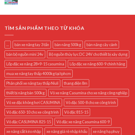
TÌM SẢN PHẨM THEO TỪ KHÓA
...
bán xe nâng tay 3 tấn
bàn nâng 500kg
bàn nâng cây cảnh
bán bộ nguồn mini 24v
Bộ nguồn thủy lực DC 24V cho thiết bị xây dựng
Lốp đặc xe nâng 28×9-15 casumina
Lốp đặc xe nâng 600-9 chính hãng
mua xe nâng tay thấp 4000kg tại tphcm
Phân phối xe nâng tay thấp Niuli
thang điện 8m
thiết bị nâng bàn 500kg
Vỏ xe nâng Casumina cho xe nâng công nghiệp
Vỏ xe đặc không hơi CASUMINA
Vỏ đặc 500-8 cho xe công trình
Vỏ đặc 650-10 cho xe công trình
Vỏ đặc 815-15
Vỏ đặc CASUMINA 825-15
Vỏ đặc xe nâng Casumina 600-9
xe nâng cắt kéo nhập
xe nâng giá rẻ nhập khẩu
xe nâng hạ phuy