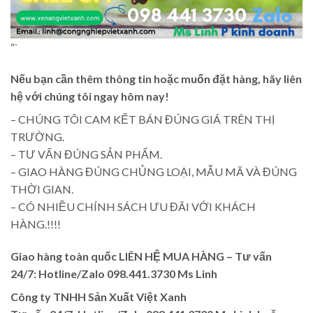
“`
Nếu bạn cần thêm thông tin hoặc muốn đặt hàng, hãy liên
hệ với chúng tôi ngay hôm nay!
– CHÚNG TÔI CAM KẾT BÁN ĐÚNG GIÁ TRÊN THỊ
TRƯỜNG.
– TƯ VẤN ĐÚNG SẢN PHẨM.
– GIAO HÀNG ĐÚNG CHỦNG LOẠI, MẪU MÃ VÀ ĐÚNG
THỜI GIAN.
– CÓ NHIỀU CHÍNH SÁCH ƯU ĐÃI VỚI KHÁCH
HÀNG.!!!!
Giao hàng toàn quốc LIÊN HỆ MUA HÀNG
– Tư vấn
24/7: Hotline/Zalo 098.441.3730 Ms Linh
Công ty TNHH Sản Xuất Việt Xanh