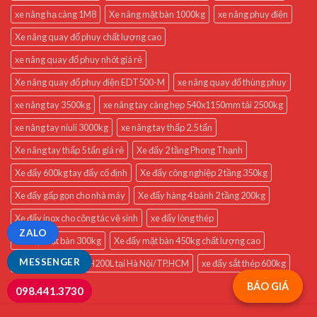
xe nâng hạ càng 1M8
Xe nâng mặt bàn 1000kg
xe nâng phuy điện
Xe nâng quay đổ phuy chất lượng cao
xe nâng quay đổ phuy nhót giá rẻ
Xe nâng quay đổ phuy điện EDT500-M
xe nâng quay đổ thùng phuy
xe nâng tay 3500kg
xe nâng tay càng hẹp 540x1150mm tải 2500kg
xe nâng tay niuli 3000kg
xe nâng tay thấp 2.5 tấn
Xe nâng tay thấp 5 tấn giá rẻ
Xe đẩy 2 tầng Phong Thạnh
Xe đẩy 600kg tay đẩy cố định
Xe đẩy công nghiệp 2 tầng 350kg
Xe đẩy gấp gọn cho nhà máy
Xe đẩy hàng 4 bánh 2 tầng 200kg
Xe đẩy inox cho công tác vệ sinh
xe đẩy lòng thép
ZALO
Xe đẩy mặt bàn 300kg
Xe đẩy mặt bàn 450kg chất lượng cao
MESSENGER
Xe đẩy mặt bàn XTH200L tại Hà Nội/TP.HCM
xe đẩy sắt thép 600kg
BÁO GIÁ
098.441.3730