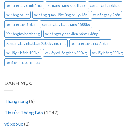
xe nâng cây cảnh 1m5
xe nâng hàng siêu thấp
xe nâng nhập khẩu
xe nâng pallet
xe nâng quay đổ thùng phuy điện
xe nâng tay 2 tấn
xe nâng tay 3.5 tấn
xe nâng tay bậc thang 1500kg
Xenângtaybặcthang
xe nâng tay cao điện bán tự động
Xe nâng tay nhật bản 2500kg nichilift
xe nâng tay thấp 2.5 tấn
xe đẩy 4 bánh 150kg
xe đẩy có lòng thép 300kg
xe đẩy hàng 600kg
xe đẩy mặt bàn nhựa
DANH MỤC
Thang nâng
(6)
Tin tức Thông Báo
(1.247)
vỏ xe xúc
(1)