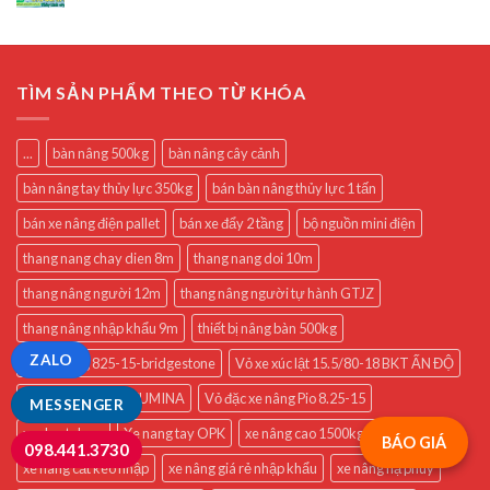
TÌM SẢN PHẨM THEO TỪ KHÓA
...
bàn nâng 500kg
bàn nâng cây cảnh
bàn nâng tay thủy lực 350kg
bán bàn nâng thủy lực 1 tấn
bán xe nâng điện pallet
bán xe đẩy 2 tầng
bộ nguồn mini điện
thang nang chay dien 8m
thang nang doi 10m
thang nâng người 12m
thang nâng người tự hành GTJZ
thang nâng nhập khẩu 9m
thiết bị nâng bàn 500kg
ZALO
Vỏ xe nâng 825-15-bridgestone
Vỏ xe xúc lật 15.5/80-18 BKT ẤN ĐỘ
Vỏ đặc 825-15 CASUMINA
Vỏ đặc xe nâng Pio 8.25-15
MESSENGER
xe day tphcm
Xe nang tay OPK
xe nâng cao 1500kg cao 1m6
BÁO GIÁ
098.441.3730
xe nâng cắt kéo nhập
xe nâng giá rẻ nhập khẩu
xe nâng hạ phuy