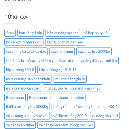
TỪ KHÓA
5 tan
bàn nâng 1 tấn
bán xe nâng tay cao
bộ kep phuy đôi
bộ kẹp phuy nhựa đơn
bộ nguộn mini điện 24v
casumina 825x15 lốp đặc
cẩu hàng mini
cẩu thủy lực 2000kg
Cẩu thủy lực bằng tay 3000kg
Giảm giá thang nâng điện gấp gút 8m
lốp xe nâng 500-8
Lốp xe nâng đặc 815-15
mua xe nâng bàn nhập khẩu
mua xe nâng giá rẻ
mua xe nâng gắn cân
móc cẩu giá rẻ ...Xe nâng nhập khẩu
thang nang
thang nâng hàn
thang nâng điện
thiết bị xe nâng tay 3000kg
thùng rác
vỏ xe nâng Casumina 700-12
vỏ xe nâng pio
vỏ xe xúc
vỏ đặc xe nâng 600-9
xe nâng bàn niuli
xe nâng cao china
xe nâng chậu cảnh 350kg cao 1m3