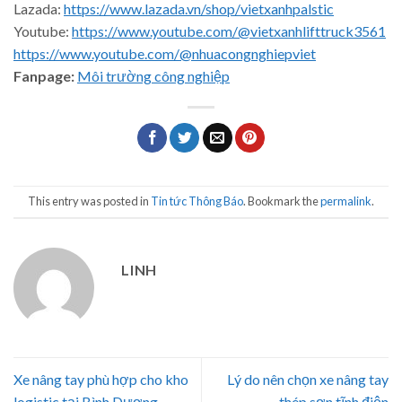
Lazada:
https://www.lazada.vn/shop/vietxanhpalstic
Youtube:
https://www.youtube.com/@vietxanhlifttruck3561
https://www.youtube.com/@nhuacongnghiepviet
Fanpage:
Môi trường công nghiệp
This entry was posted in
Tin tức Thông Báo
. Bookmark the
permalink
.
LINH
Xe nâng tay phù hợp cho kho
Lý do nên chọn xe nâng tay
logistic tại Bình Dương
thép sơn tĩnh điện