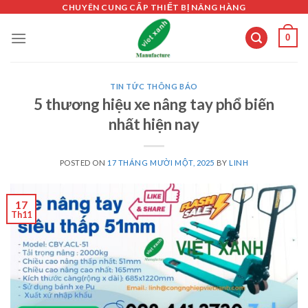
Skip
CHUYÊN CUNG CẤP THIẾT BỊ NÂNG HÀNG
to
0
content
TIN TỨC THÔNG BÁO
5 thương hiệu xe nâng tay phổ biến
nhất hiện nay
POSTED ON
17 THÁNG MƯỜI MỘT, 2025
BY
LINH
17
Th11