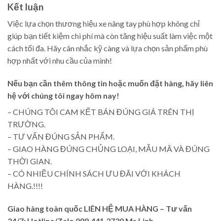
Kết luận
Việc lựa chọn thương hiệu xe nâng tay phù hợp không chỉ
giúp bạn tiết kiệm chi phí mà còn tăng hiệu suất làm việc một
cách tối đa. Hãy cân nhắc kỹ càng và lựa chọn sản phẩm phù
hợp nhất với nhu cầu của mình!
Nếu bạn cần thêm thông tin hoặc muốn đặt hàng, hãy liên
hệ với chúng tôi ngay hôm nay!
– CHÚNG TÔI CAM KẾT BÁN ĐÚNG GIÁ TRÊN THỊ
TRƯỜNG.
– TƯ VẤN ĐÚNG SẢN PHẨM.
– GIAO HÀNG ĐÚNG CHỦNG LOẠI, MẪU MÃ VÀ ĐÚNG
THỜI GIAN.
– CÓ NHIỀU CHÍNH SÁCH ƯU ĐÃI VỚI KHÁCH
HÀNG.!!!!
Giao hàng toàn quốc LIÊN HỆ MUA HÀNG
– Tư vấn
24/7: Hotline/Zalo 098.441.3730 Ms Linh