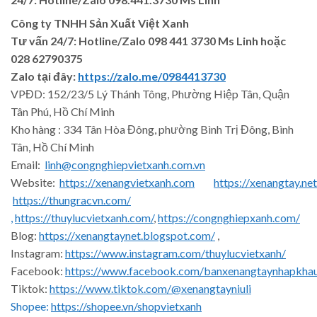
Công ty TNHH Sản Xuất Việt Xanh
Tư vấn 24/7: Hotline
/Zalo
098 441 3730
Ms Linh
hoặc
028 62790375
Zalo tại đây:
https://zalo.me/0984413730
VPĐD: 152/23/5 Lý Thánh Tông, Phường Hiệp Tân, Quận
Tân Phú, Hồ Chí Minh
Kho hàng : 334 Tân Hòa Đông, phường Bình Trị Đông, Bình
Tân, Hồ Chí Minh
Email:
linh@congnghiepvietxanh.com.vn
Website:
https://xenangvietxanh.com
https://xenangtay.net
https://thungracvn.com/
,
https://thuylucvietxanh.com/
,
https://congnghiepxanh.com/
Blog:
https://xenangtaynet.blogspot.com/
,
Instagram:
https://www.instagram.com/thuylucvietxanh/
Facebook:
https://www.facebook.com/banxenangtaynhapkha
Tiktok:
https://www.tiktok.com/@xenangtayniuli
Shopee:
https://shopee.vn/shopvietxanh