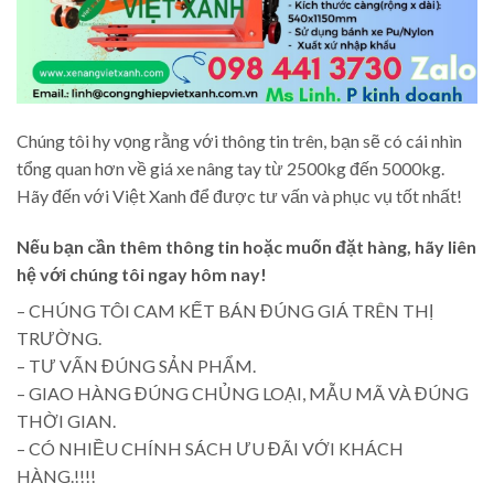
Chúng tôi hy vọng rằng với thông tin trên, bạn sẽ có cái nhìn
tổng quan hơn về giá xe nâng tay từ 2500kg đến 5000kg.
Hãy đến với Việt Xanh để được tư vấn và phục vụ tốt nhất!
Nếu bạn cần thêm thông tin hoặc muốn đặt hàng, hãy liên
hệ với chúng tôi ngay hôm nay!
– CHÚNG TÔI CAM KẾT BÁN ĐÚNG GIÁ TRÊN THỊ
TRƯỜNG.
– TƯ VẤN ĐÚNG SẢN PHẨM.
– GIAO HÀNG ĐÚNG CHỦNG LOẠI, MẪU MÃ VÀ ĐÚNG
THỜI GIAN.
– CÓ NHIỀU CHÍNH SÁCH ƯU ĐÃI VỚI KHÁCH
HÀNG.!!!!