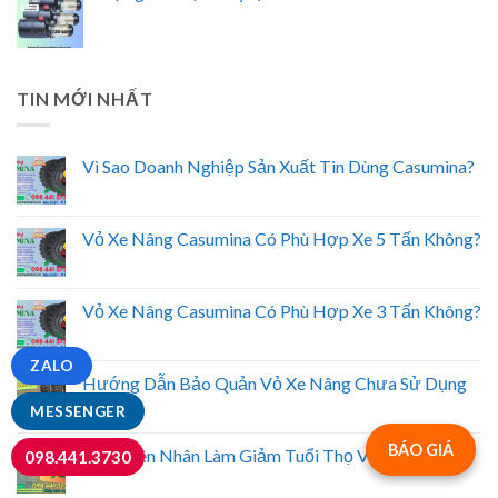
TIN MỚI NHẤT
Vì Sao Doanh Nghiệp Sản Xuất Tin Dùng Casumina?
Vỏ Xe Nâng Casumina Có Phù Hợp Xe 5 Tấn Không?
Vỏ Xe Nâng Casumina Có Phù Hợp Xe 3 Tấn Không?
ZALO
Hướng Dẫn Bảo Quản Vỏ Xe Nâng Chưa Sử Dụng
MESSENGER
BÁO GIÁ
6 Nguyên Nhân Làm Giảm Tuổi Thọ Vỏ Xe Nâng
098.441.3730