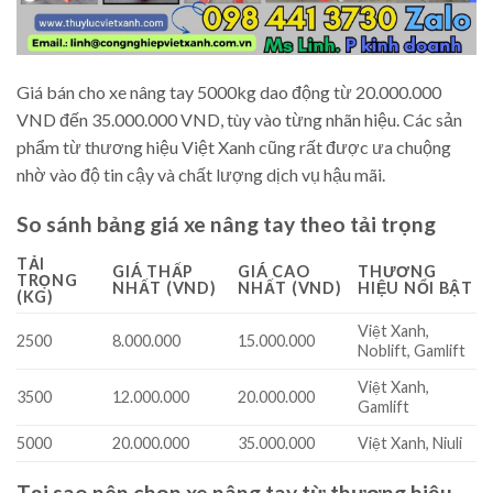
Giá bán cho xe nâng tay 5000kg dao động từ 20.000.000
VND đến 35.000.000 VND, tùy vào từng nhãn hiệu. Các sản
phẩm từ thương hiệu Việt Xanh cũng rất được ưa chuộng
nhờ vào độ tin cậy và chất lượng dịch vụ hậu mãi.
So sánh bảng giá xe nâng tay theo tải trọng
TẢI
GIÁ THẤP
GIÁ CAO
THƯƠNG
TRỌNG
NHẤT (VND)
NHẤT (VND)
HIỆU NỔI BẬT
(KG)
Việt Xanh,
2500
8.000.000
15.000.000
Noblift, Gamlift
Việt Xanh,
3500
12.000.000
20.000.000
Gamlift
5000
20.000.000
35.000.000
Việt Xanh, Niuli
Tại sao nên chọn xe nâng tay từ thương hiệu