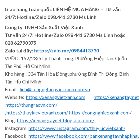
Giao hàng toàn quốc LIÊN HỆ MUA HÀNG
– Tư vấn
24/7: Hotline/Zalo 098.441.3730 Ms Linh
Công ty TNHH Sản Xuất Việt Xanh
Tư vấn 24/7: Hotline
/Zalo
098 441 3730
Ms Linh
hoặc
028 62790375
Zalo tại đây:
https://zalo.me/0984413730
VPĐD: 152/23/5 Lý Thánh Tông, Phường Hiệp Tân, Quận
Tân Phú, Hồ Chí Minh
Kho hàng : 334 Tân Hòa Đông, phường Bình Trị Đông, Bình
Tân, Hồ Chí Minh
Email:
linh@congnghiepvietxanh.com.vn
Website:
https://xenangvietxanh.com
https://xenangtay.net
https://thungracvn.com/
,
https://thuylucvietxanh.com/
,
https://congnghiepxanh.com/
Blog:
https://xenangtaynet.blogspot.com/
,
Instagram:
https://www.instagram.com/thuylucvietxanh/
Facebook:
https://www.facebook.com/banxenangtaynhapkha