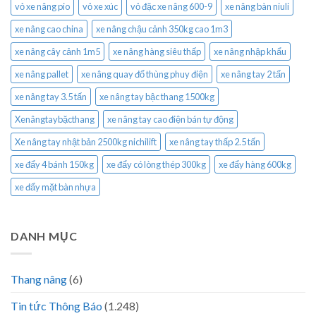
vỏ xe nâng pio
vỏ xe xúc
vỏ đặc xe nâng 600-9
xe nâng bàn niuli
xe nâng cao china
xe nâng chậu cảnh 350kg cao 1m3
xe nâng cây cảnh 1m5
xe nâng hàng siêu thấp
xe nâng nhập khẩu
xe nâng pallet
xe nâng quay đổ thùng phuy điện
xe nâng tay 2 tấn
xe nâng tay 3.5 tấn
xe nâng tay bậc thang 1500kg
Xenângtaybặcthang
xe nâng tay cao điện bán tự động
Xe nâng tay nhật bản 2500kg nichilift
xe nâng tay thấp 2.5 tấn
xe đẩy 4 bánh 150kg
xe đẩy có lòng thép 300kg
xe đẩy hàng 600kg
xe đẩy mặt bàn nhựa
DANH MỤC
Thang nâng
(6)
Tin tức Thông Báo
(1.248)