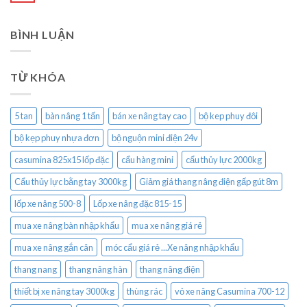
BÌNH LUẬN
TỪ KHÓA
5 tan
bàn nâng 1 tấn
bán xe nâng tay cao
bộ kep phuy đôi
bộ kẹp phuy nhựa đơn
bộ nguộn mini điện 24v
casumina 825x15 lốp đặc
cẩu hàng mini
cẩu thủy lực 2000kg
Cẩu thủy lực bằng tay 3000kg
Giảm giá thang nâng điện gấp gút 8m
lốp xe nâng 500-8
Lốp xe nâng đặc 815-15
mua xe nâng bàn nhập khẩu
mua xe nâng giá rẻ
mua xe nâng gắn cân
móc cẩu giá rẻ ...Xe nâng nhập khẩu
thang nang
thang nâng hàn
thang nâng điện
thiết bị xe nâng tay 3000kg
thùng rác
vỏ xe nâng Casumina 700-12