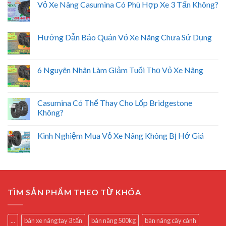
Vỏ Xe Nâng Casumina Có Phù Hợp Xe 3 Tấn Không?
Hướng Dẫn Bảo Quản Vỏ Xe Nâng Chưa Sử Dụng
6 Nguyên Nhân Làm Giảm Tuổi Thọ Vỏ Xe Nâng
Casumina Có Thể Thay Cho Lốp Bridgestone
Không?
Kinh Nghiệm Mua Vỏ Xe Nâng Không Bị Hớ Giá
TÌM SẢN PHẨM THEO TỪ KHÓA
...
bán xe nâng tay 3 tấn
bàn nâng 500kg
bàn nâng cây cảnh