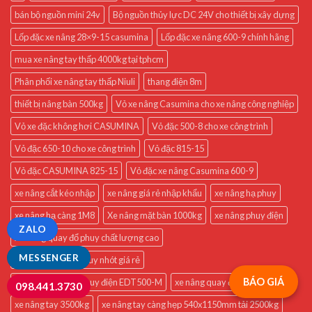
bán bộ nguồn mini 24v
Bộ nguồn thủy lực DC 24V cho thiết bị xây dựng
Lốp đặc xe nâng 28×9-15 casumina
Lốp đặc xe nâng 600-9 chính hãng
mua xe nâng tay thấp 4000kg tại tphcm
Phân phối xe nâng tay thấp Niuli
thang điện 8m
thiết bị nâng bàn 500kg
Vỏ xe nâng Casumina cho xe nâng công nghiệp
Vỏ xe đặc không hơi CASUMINA
Vỏ đặc 500-8 cho xe công trình
Vỏ đặc 650-10 cho xe công trình
Vỏ đặc 815-15
Vỏ đặc CASUMINA 825-15
Vỏ đặc xe nâng Casumina 600-9
xe nâng cắt kéo nhập
xe nâng giá rẻ nhập khẩu
xe nâng hạ phuy
xe nâng hạ càng 1M8
Xe nâng mặt bàn 1000kg
xe nâng phuy điện
ZALO
Xe nâng quay đổ phuy chất lượng cao
MESSENGER
xe nâng quay đổ phuy nhót giá rẻ
BÁO GIÁ
Xe nâng quay đổ phuy điện EDT500-M
xe nâng quay đổ thùng phuy
098.441.3730
xe nâng tay 3500kg
xe nâng tay càng hẹp 540x1150mm tải 2500kg