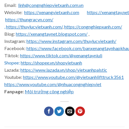
Email:
linh@congnghiepvietxanh.com.vn
Website:
https://xenangvietxanh.com
https://xenangtay.net
https://thungracvn.com/
,
https://thuylucvietxanh.com/
,
https://congnghiepxanh.com/
Blog:
https://xenangtaynet.blogspot.com/
,
Instagram:
https://www.instagram.com/thuylucvietxanh/
Facebook:
https://www.facebook.com/banxenangtaynhapkha
Tiktok:
https://www.tiktok.com/@xenangtayniuli
Shopee:
https://shopee.vn/shopvietxanh
Lazada:
https://www.lazada.vn/shop/vietxanhpalstic
Youtube:
https://www.youtube.com/@vietxanhlifttruck3561
https://www.youtube.com/@nhuacongnghiepviet
Fanpage:
Môi trường công nghiệp