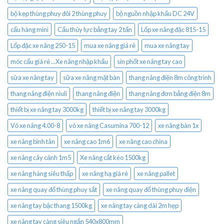
bộ kẹp thùng phuy đôi 2 thùng phuy
bộ nguồn nhập khẩu DC 24V
cẩu hàng mini
Cẩu thủy lực bằng tay 2 tấn
Lốp xe nâng đặc 815-15
Lốp đặc xe nâng 250-15
mua xe nâng giá rẻ
mua xe nâng tay
móc cẩu giá rẻ ...Xe nâng nhập khẩu
sin phốt xe nâng tay cao
sửa xe nâng tay
sữa xe nâng mặt bàn
thang nâng điện 8m công trình
thang nâng điện niuli
thang nâng điện
thang nâng đơn bằng điện 8m
thiết bị xe nâng tay 3000kg
thiết bị xe nâng tay 3000kg
Vỏ xe nâng 4.00-8
vỏ xe nâng Casumina 700-12
xe nâng bàn 1x
xe nâng bình tân
xe nâng cao 1m6
xe nâng cao china
xe nâng cây cảnh 1m5
Xe nâng cắt kéo 1500kg
xe nâng hàng siêu thấp
xe nâng hạ giá rẻ
xe nâng pallet
xe nâng quay đổ thùng phuy sắt
xe nâng quay đổ thùng phuy điện
xe nâng tay bậc thang 1500kg
xe nâng tay càng dài 2m hẹp
xe nâng tay càng siêu ngắn 540x800mm