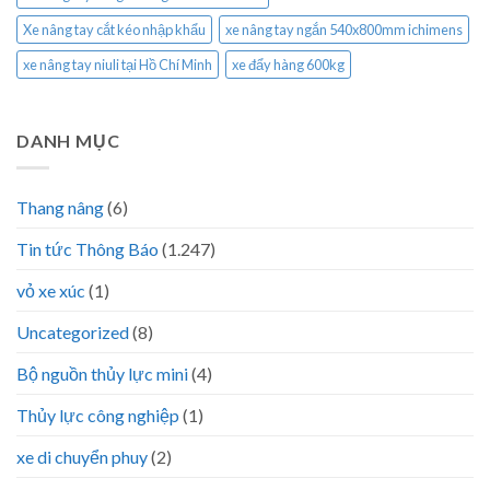
Xe nâng tay cắt kéo nhập khẩu
xe nâng tay ngắn 540x800mm ichimens
xe nâng tay niuli tại Hồ Chí Minh
xe đẩy hàng 600kg
DANH MỤC
Thang nâng
(6)
Tin tức Thông Báo
(1.247)
vỏ xe xúc
(1)
Uncategorized
(8)
Bộ nguồn thủy lực mini
(4)
Thủy lực công nghiệp
(1)
xe di chuyển phuy
(2)