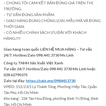
– CHÚNG TÔI CAM KẾT BÁN ĐÚNG GIÁ TRÊN THỊ
TRƯỜNG.
– TƯ VẤN ĐÚNG SẢN PHẨM.
– GIAO HÀNG ĐÚNG CHỦNG LOẠI, MẪU MÃ VÀ ĐÚNG
THỜI GIAN.
– CÓ NHIỀU CHÍNH SÁCH ƯU ĐÃI VỚI KHÁCH
HÀNG.!!!!
Giao hàng toàn quốc LIÊN HỆ MUA HÀNG
– Tư vấn
24/7: Hotline/Zalo 098.441.3730 Ms Linh
Công ty TNHH Sản Xuất Việt Xanh
Tư vấn 24/7: Hotline
/Zalo
098 441 3730
Ms Linh
hoặc
028 62790375
Zalo tại đây:
https://zalo.me/0984413730
VPĐD: 152/23/5 Lý Thánh Tông, Phường Hiệp Tân, Quận
Tân Phú, Hồ Chí Minh
Kho hàng : 334 Tân Hòa Đông, phường Bình Trị Đông, Bình
Tân, Hồ Chí Minh