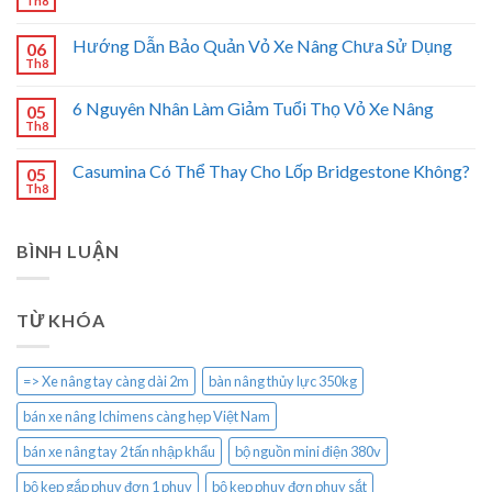
Th8
Hướng Dẫn Bảo Quản Vỏ Xe Nâng Chưa Sử Dụng
06
Th8
6 Nguyên Nhân Làm Giảm Tuổi Thọ Vỏ Xe Nâng
05
Th8
Casumina Có Thể Thay Cho Lốp Bridgestone Không?
05
Th8
BÌNH LUẬN
TỪ KHÓA
=> Xe nâng tay càng dài 2m
bàn nâng thủy lực 350kg
bán xe nâng Ichimens càng hẹp Việt Nam
bán xe nâng tay 2 tấn nhập khẩu
bộ nguồn mini điện 380v
bộ kẹp gắp phuy đơn 1 phuy
bộ kẹp phuy đơn phuy sắt