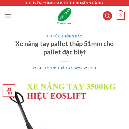
Skip
CHUYÊN CUNG CẤP THIẾT BỊ NÂNG HÀNG
to
0
content
TIN TỨC THÔNG BÁO
Xe nâng tay pallet thấp 51mm cho
pallet đặc biệt
POSTED ON
31 THÁNG 1, 2026
BY
LINH
31
Th1