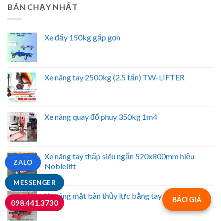
BÁN CHẠY NHẤT
Xe đẩy 150kg gấp gọn
Xe nâng tay 2500kg (2.5 tấn) TW-LIFTER
Xe nâng quay đổ phuy 350kg 1m4
Xe nâng tay thấp siêu ngắn 520x800mm hiệu
ZALO
Noblelift
MESSENGER
Xe nâng mặt bàn thủy lực bằng tay 500kg
BÁO GIÁ
098.441.3730