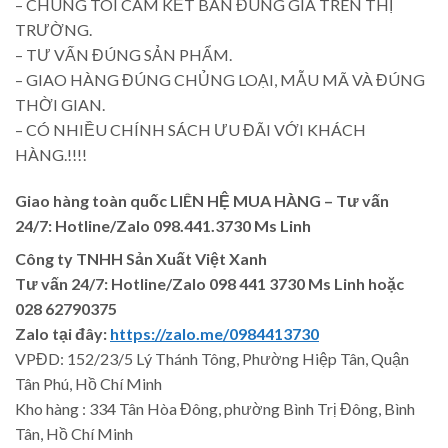
– CHÚNG TÔI CAM KẾT BÁN ĐÚNG GIÁ TRÊN THỊ
TRƯỜNG.
– TƯ VẤN ĐÚNG SẢN PHẨM.
– GIAO HÀNG ĐÚNG CHỦNG LOẠI, MẪU MÃ VÀ ĐÚNG
THỜI GIAN.
– CÓ NHIỀU CHÍNH SÁCH ƯU ĐÃI VỚI KHÁCH
HÀNG.!!!!
Giao hàng toàn quốc LIÊN HỆ MUA HÀNG
– Tư vấn
24/7: Hotline/Zalo 098.441.3730 Ms Linh
Công ty TNHH Sản Xuất Việt Xanh
Tư vấn 24/7: Hotline
/Zalo
098 441 3730
Ms Linh
hoặc
028 62790375
Zalo tại đây:
https://zalo.me/0984413730
VPĐD: 152/23/5 Lý Thánh Tông, Phường Hiệp Tân, Quận
Tân Phú, Hồ Chí Minh
Kho hàng : 334 Tân Hòa Đông, phường Bình Trị Đông, Bình
Tân, Hồ Chí Minh