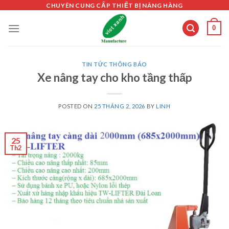
Skip
CHUYÊN CUNG CẤP THIẾT BỊ NÂNG HÀNG
to
0
content
TIN TỨC THÔNG BÁO
Xe nâng tay cho kho tầng thấp
POSTED ON
25 THÁNG 2, 2026
BY
LINH
25
Th2