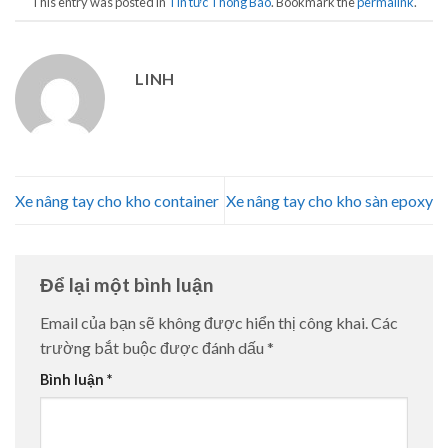
This entry was posted in
Tin tức Thông Báo
. Bookmark the
permalink
.
LINH
Xe nâng tay cho kho container
Xe nâng tay cho kho sàn epoxy
Để lại một bình luận
Email của bạn sẽ không được hiển thị công khai.
Các
trường bắt buộc được đánh dấu
*
Bình luận
*