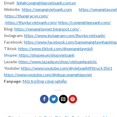
Email:
linh@congnghiepvietxanh.com.vn
Website:
https://xenangvietxanh.com
https://xenangtay.net
https://thungracvn.com/
,
https://thuylucvietxanh.com/
,
https://congnghiepxanh.com/
Blog:
https://xenangtaynet.blogspot.com/
,
Instagram:
https://www.instagram.com/thuylucvietxanh/
Facebook:
https://www.facebook.com/banxenangtaynhapkha
Tiktok:
https://www.tiktok.com/@xenangtayniuli
Shopee:
https://shopee.vn/shopvietxanh
Lazada:
https://www.lazada.vn/shop/vietxanhpalstic
Youtube:
https://www.youtube.com/@vietxanhlifttruck3561
https://www.youtube.com/@nhuacongnghiepviet
Fanpage:
Môi trường công nghiệp