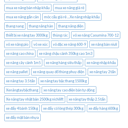
mua xe nâng bàn nhập khẩu
mua xe nâng giá rẻ
mua xe nâng gắn cân
móc cẩu giá rẻ ...Xe nâng nhập khẩu
thang nang
thang nâng hàn
thang nâng điện
thiết bị xe nâng tay 3000kg
thùng rác
vỏ xe nâng Casumina 700-12
vỏ xe nâng pio
vỏ xe xúc
vỏ đặc xe nâng 600-9
xe nâng bàn niuli
xe nâng cao china
xe nâng chậu cảnh 350kg cao 1m3
xe nâng cây cảnh 1m5
xe nâng hàng siêu thấp
xe nâng nhập khẩu
xe nâng pallet
xe nâng quay đổ thùng phuy điện
xe nâng tay 2 tấn
xe nâng tay 3.5 tấn
xe nâng tay bậc thang 1500kg
Xenângtaybặcthang
xe nâng tay cao điện bán tự động
Xe nâng tay nhật bản 2500kg nichilift
xe nâng tay thấp 2.5 tấn
xe đẩy 4 bánh 150kg
xe đẩy có lòng thép 300kg
xe đẩy hàng 600kg
xe đẩy mặt bàn nhựa