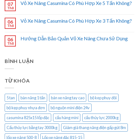
Vỏ Xe Nâng Casumina Có Phù Hợp Xe 5 Tấn Không?
07
Th8
Vỏ Xe Nâng Casumina Có Phù Hợp Xe 3 Tấn Không?
06
Th8
Hướng Dẫn Bảo Quản Vỏ Xe Nâng Chưa Sử Dụng
06
Th8
BÌNH LUẬN
TỪ KHÓA
5 tan
bàn nâng 1 tấn
bán xe nâng tay cao
bộ kep phuy đôi
bộ kẹp phuy nhựa đơn
bộ nguộn mini điện 24v
casumina 825x15 lốp đặc
cẩu hàng mini
cẩu thủy lực 2000kg
Cẩu thủy lực bằng tay 3000kg
Giảm giá thang nâng điện gấp gút 8m
lốp xe nâng 500-8
Lốp xe nâng đặc 815-15