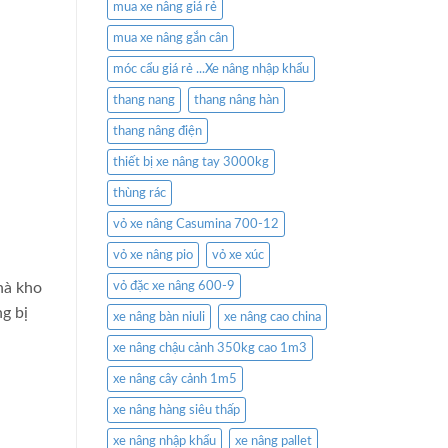
mua xe nâng giá rẻ
mua xe nâng gắn cân
móc cẩu giá rẻ ...Xe nâng nhập khẩu
thang nang
thang nâng hàn
thang nâng điện
thiết bị xe nâng tay 3000kg
thùng rác
vỏ xe nâng Casumina 700-12
vỏ xe nâng pio
vỏ xe xúc
hà kho
vỏ đặc xe nâng 600-9
g bị
xe nâng bàn niuli
xe nâng cao china
xe nâng chậu cảnh 350kg cao 1m3
xe nâng cây cảnh 1m5
xe nâng hàng siêu thấp
xe nâng nhập khẩu
xe nâng pallet