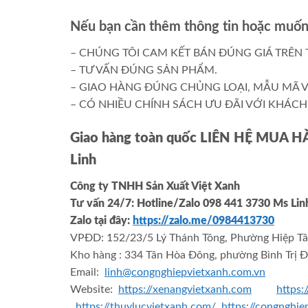
Nếu bạn cần thêm thông tin hoặc muốn 
– CHÚNG TÔI CAM KẾT BÁN ĐÚNG GIÁ TRÊN 
– TƯ VẤN ĐÚNG SẢN PHẨM.
– GIAO HÀNG ĐÚNG CHỦNG LOẠI, MẪU MÃ V
– CÓ NHIỀU CHÍNH SÁCH ƯU ĐÃI VỚI KHÁCH 
Giao hàng toàn quốc LIÊN HỆ MUA 
Linh
Công ty TNHH Sản Xuất Việt Xanh
Tư vấn 24/7: Hotline
/Zalo
098 441 3730
Ms Li
Zalo tại đây:
https://zalo.me/0984413730
VPĐD: 152/23/5 Lý Thánh Tông, Phường Hiệp Tâ
Kho hàng : 334 Tân Hòa Đông, phường Bình Trị Đ
Email:
linh@congnghiepvietxanh.com.vn
Website:
https://xenangvietxanh.com
https:
,
https://thuylucvietxanh.com/
,
https://congnghi