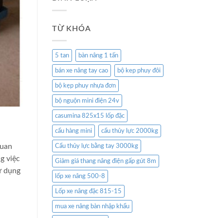
TỪ KHÓA
5 tan
bàn nâng 1 tấn
bán xe nâng tay cao
bộ kep phuy đôi
bộ kẹp phuy nhựa đơn
bộ nguộn mini điện 24v
casumina 825x15 lốp đặc
cẩu hàng mini
cẩu thủy lực 2000kg
quan
Cẩu thủy lực bằng tay 3000kg
g việc
Giảm giá thang nâng điện gấp gút 8m
ử dụng
lốp xe nâng 500-8
Lốp xe nâng đặc 815-15
mua xe nâng bàn nhập khẩu