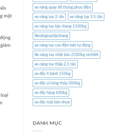
xe nâng quay đổ thùng phuy điện
yển
ng mặt
xe nâng tay 2 tấn
xe nâng tay 3.5 tấn
xe nâng tay bậc thang 1500kg
Xenângtaybặcthang
 động
 giảm
xe nâng tay cao điện bán tự động
Xe nâng tay nhật bản 2500kg nichilift
xe nâng tay thấp 2.5 tấn
xe đẩy 4 bánh 150kg
xe đẩy có lòng thép 300kg
xe đẩy hàng 600kg
loại
ơn
xe đẩy mặt bàn nhựa
DANH MỤC