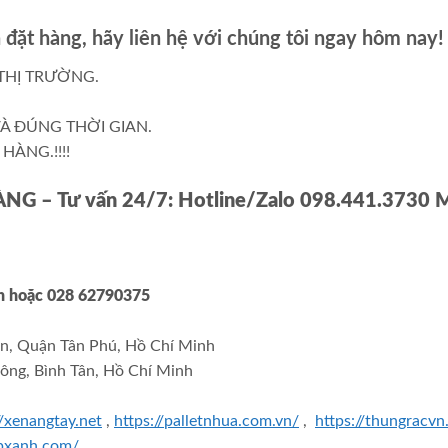
đặt hàng, hãy liên hệ với chúng tôi ngay hôm nay!
THỊ TRƯỜNG.
À ĐÚNG THỜI GIAN.
HÀNG.!!!!
HÀNG
– Tư vấn 24/7: Hotline/Zalo 098.441.3730 
nh
hoặc 028 62790375
n, Quận Tân Phú, Hồ Chí Minh
ông, Bình Tân, Hồ Chí Minh
//xenangtay.net
,
https://palletnhua.com.vn/
,
https://thungracv
epxanh.com/