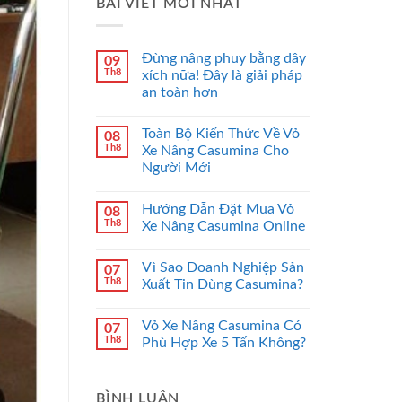
BÀI VIẾT MỚI NHẤT
Đừng nâng phuy bằng dây
09
Th8
xích nữa! Đây là giải pháp
an toàn hơn
Toàn Bộ Kiến Thức Về Vỏ
08
Th8
Xe Nâng Casumina Cho
Người Mới
Hướng Dẫn Đặt Mua Vỏ
08
Th8
Xe Nâng Casumina Online
Vì Sao Doanh Nghiệp Sản
07
Th8
Xuất Tin Dùng Casumina?
Vỏ Xe Nâng Casumina Có
07
Th8
Phù Hợp Xe 5 Tấn Không?
BÌNH LUẬN