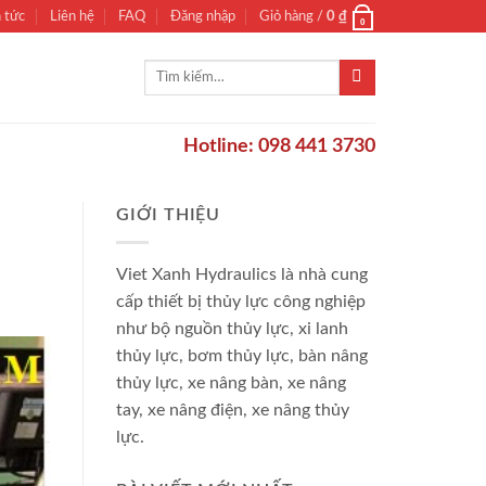
n tức
Liên hệ
FAQ
Đăng nhập
Giỏ hàng /
0
₫
0
Tìm
kiếm:
Hotline: 098 441 3730
GIỚI THIỆU
Viet Xanh Hydraulics là nhà cung
cấp thiết bị thủy lực công nghiệp
như bộ nguồn thủy lực, xi lanh
thủy lực, bơm thủy lực, bàn nâng
thủy lực, xe nâng bàn, xe nâng
tay, xe nâng điện, xe nâng thủy
lực.