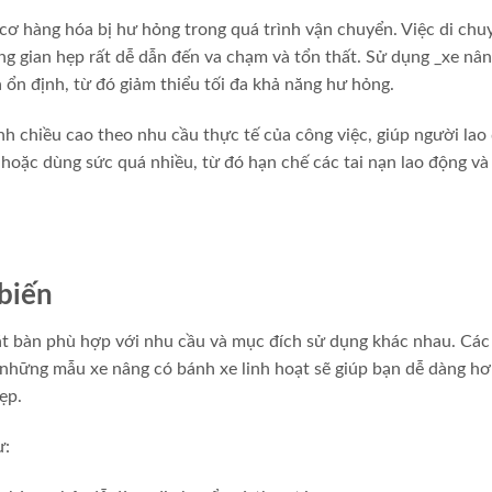
 cơ hàng hóa bị hư hỏng trong quá trình vận chuyển. Việc di chu
ng gian hẹp rất dễ dẫn đến va chạm và tổn thất. Sử dụng _xe nâ
ổn định, từ đó giảm thiểu tối đa khả năng hư hỏng.
nh chiều cao theo nhu cầu thực tế của công việc, giúp người lao
hoặc dùng sức quá nhiều, từ đó hạn chế các tai nạn lao động và
 biến
mặt bàn phù hợp với nhu cầu và mục đích sử dụng khác nhau. Các 
những mẫu xe nâng có bánh xe linh hoạt sẽ giúp bạn dễ dàng h
ẹp.
ư: