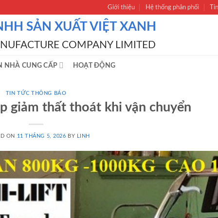
Giới thiệu
Hệ thống phân phối
Ti
NHH SẢN XUẤT VIỆT XANH
ANUFACTURE COMPANY LIMITED
N NHÀ CUNG CẤP
HOẠT ĐỘNG
TIN TỨC THÔNG BÁO
p giảm thất thoát khi vận chuyển
ED ON
11 THÁNG 5, 2026
BY
LINH