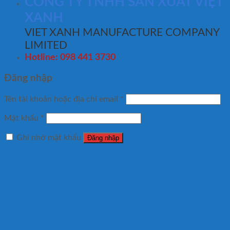
CÔNG TY TNHH SẢN XUẤT VIỆT
XANH
VIET XANH MANUFACTURE COMPANY
LIMITED
Hotline: 098 441 3730
Đăng nhập
Tên tài khoản hoặc địa chỉ email
*
Mật khẩu
*
Ghi nhớ mật khẩu
Đăng nhập
Quên mật khẩu?