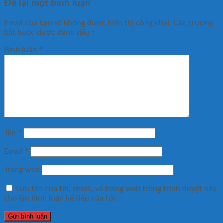
Để lại một bình luận
Email của bạn sẽ không được hiển thị công khai.
Các trường
bắt buộc được đánh dấu
*
Bình luận
*
Tên
*
Email
*
Trang web
Lưu tên của tôi, email, và trang web trong trình duyệt này
cho lần bình luận kế tiếp của tôi.