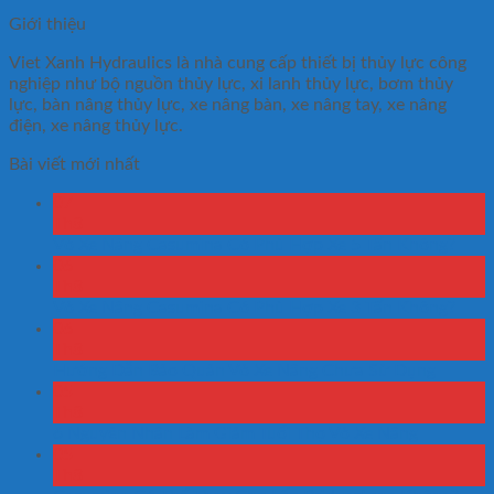
Giới thiệu
Viet Xanh Hydraulics là nhà cung cấp thiết bị thủy lực công
nghiệp như bộ nguồn thủy lực, xi lanh thủy lực, bơm thủy
lực, bàn nâng thủy lực, xe nâng bàn, xe nâng tay, xe nâng
điện, xe nâng thủy lực.
Bài viết mới nhất
07
Th8
Vỏ Xe Nâng Casumina Có Phù Hợp Xe 5 Tấn Không?
06
Th8
Vỏ Xe Nâng Casumina Có Phù Hợp Xe 3 Tấn Không?
06
Th8
Hướng Dẫn Bảo Quản Vỏ Xe Nâng Chưa Sử Dụng
05
Th8
6 Nguyên Nhân Làm Giảm Tuổi Thọ Vỏ Xe Nâng
05
Th8