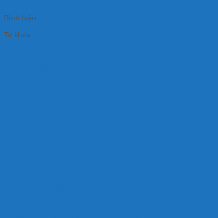
Casumina Có Thể Thay Cho Lốp Bridgestone Không?
Bình luận
Từ khóa
5 tan
bán xe nâng tay cao
bàn nâng 1 tấn
bộ kep phuy đôi
bộ kẹp phuy nhựa
cẩu thủy
đơn
bộ nguộn mini điện 24v
casumina 825x15 lốp đặc
cẩu hàng mini
lực 2000kg
Cẩu thủy lực bằng tay 3000kg
Giảm giá thang nâng điện gấp gút
lốp xe nâng 500-8
mua xe nâng bàn nhập
8m
Lốp xe nâng đặc 815-15
móc cẩu giá
mua xe nâng gắn cân
khẩu
mua xe nâng giá rẻ
thang nang
rẻ ...Xe nâng nhập khẩu
thang nâng
thiết bị xe nâng tay 3000kg
hàn
thang nâng điện
thùng rác
vỏ xe
xe nâng bàn
nâng Casumina 700-12
vỏ xe nâng pio
vỏ xe xúc
vỏ đặc xe nâng 600-9
xe nâng cây
niuli
xe nâng cao china
xe nâng chậu cảnh 350kg cao 1m3
cảnh 1m5
xe nâng hàng siêu thấp
xe nâng
xe nâng pallet
xe
nhập khẩu
xe nâng quay đổ thùng phuy điện
nâng tay 2 tấn
xe nâng tay 3.5 tấn
xe nâng tay bậc thang 1500kg
Xe nâng tay
Xenângtaybặcthang
xe nâng tay cao điện bán tự động
xe nâng tay
nhật bản 2500kg nichilift