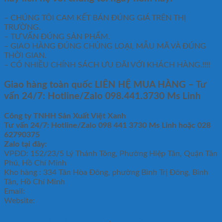
– CHÚNG TÔI CAM KẾT BÁN ĐÚNG GIÁ TRÊN THỊ
TRƯỜNG.
– TƯ VẤN ĐÚNG SẢN PHẨM.
– GIAO HÀNG ĐÚNG CHỦNG LOẠI, MẪU MÃ VÀ ĐÚNG
THỜI GIAN.
– CÓ NHIỀU CHÍNH SÁCH ƯU ĐÃI VỚI KHÁCH HÀNG.!!!!
Giao hàng toàn quốc LIÊN HỆ MUA HÀNG
– Tư
vấn 24/7: Hotline/Zalo 098.441.3730 Ms Linh
Công ty TNHH Sản Xuất Việt Xanh
Tư vấn 24/7: Hotline
/Zalo
098 441 3730
Ms Linh
hoặc 028
62790375
Zalo tại đây:
https://zalo.me/0984413730
VPĐD: 152/23/5 Lý Thánh Tông, Phường Hiệp Tân, Quận Tân
Phú, Hồ Chí Minh
Kho hàng : 334 Tân Hòa Đông, phường Bình Trị Đông, Bình
Tân, Hồ Chí Minh
Email:
linh@congnghiepvietxanh.com.vn
Website:
https://xenangvietxanh.com
https://xenangtay.n
https://thungracvn.com/
,
https://thuylucvietxanh.com/
,
https://congnghiepxanh.com/