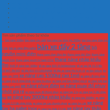
Vỏ Xe Nâng Casumina Có Phù Hợp Xe 5 Tấn Không?
Vỏ Xe Nâng Casumina Có Phù Hợp Xe 3 Tấn Không?
Hướng Dẫn Bảo Quản Vỏ Xe Nâng Chưa Sử Dụng
6 Nguyên Nhân Làm Giảm Tuổi Thọ Vỏ Xe Nâng
Casumina Có Thể Thay Cho Lốp Bridgestone Không?
Kinh Nghiệm Mua Vỏ Xe Nâng Không Bị Hớ Giá
Tìm sản phẩm theo từ khóa
...
bàn nâng 500kg
bàn nâng cây cảnh
bàn nâng tay thủy lực 350kg
bán bàn nâng thủy lực
bán xe đẩy 2 tầng
bộ
1 tấn
bán xe nâng điện pallet
nguồn mini điện
thang nang chay dien 8m
thang nang doi 10m
thang nâng
thang nâng nhập khẩu
người 12m
thang nâng người tự hành GTJZ
9m
thiết bị nâng bàn 500kg
Vỏ xe nâng 825-15-bridgestone
Vỏ xe xúc lật 15.5/80-
18 BKT ẤN ĐỘ
Vỏ đặc 825-15 CASUMINA
Vỏ đặc xe nâng Pio 8.25-15
xe day tphcm
Xe
xe nâng cao 1500kg cao 1m6
nang tay OPK
xe nâng cắt kéo nhập
xe nâng giá rẻ nhập khẩu
xe nâng hạ phuy
xe nâng mặt bàn 500kg giá rẻ
xe nâng mặt bàn
xe nâng phuy điện
xe nâng quay đổ phuy
800kg cao 1m5
nhót giá rẻ
xe nâng quay đổ thùng phuy
xe nâng tay 2 tạ
xe nâng tay 5 tấn nhập
xe nâng tay 3000kg nhập khẩu
khẩ
xe nâng tay 3500kg
xe nâng
xe nâng
tay cao 1.5 tấn nhập khẩu
xe nâng tay cao chuyên dụng
xe nâng tay cân
tay hạ pallet inox
xe nâng tay thấp
xe nâng tay thấp 2.5 tấn