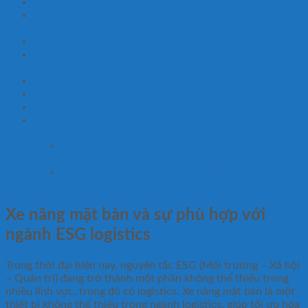
3
Tại sao ESG lại quan trọng trong logistics?
4
Xe nâng mặt bàn hỗ trợ việc thực hiện ESG logistics
như thế nào?
5
Những lợi ích kinh tế khi áp dụng ESG trong logistics
6
Thực tiễn và những yêu cầu đối với xe nâng mặt bàn
trong mô hình ESG
7
Giải pháp xe nâng mặt bàn từ thương hiệu Việt Xanh
8
Ví dụ thành công từ Việt Xanh
9
Hướng tới tương lai bền vững với xe nâng mặt bàn
10
Kết luận: Xe nâng mặt bàn – Lựa chọn thông minh
cho ESG logistics
10.1
Nếu bạn cần thêm thông tin hoặc muốn đặt
hàng, hãy liên hệ với chúng tôi ngay hôm nay!
10.2
Giao hàng toàn quốc LIÊN HỆ MUA HÀNG –
Tư vấn 24/7: Hotline/Zalo 098.441.3730 Ms Linh
Xe nâng mặt bàn và sự phù hợp với
ngành ESG logistics
Trong thời đại hiện nay, nguyên tắc ESG (Môi trường – Xã hội
– Quản trị) đang trở thành một phần không thể thiếu trong
nhiều lĩnh vực, trong đó có logistics. Xe nâng mặt bàn là một
thiết bị không thể thiếu trong ngành logistics, giúp tối ưu hóa