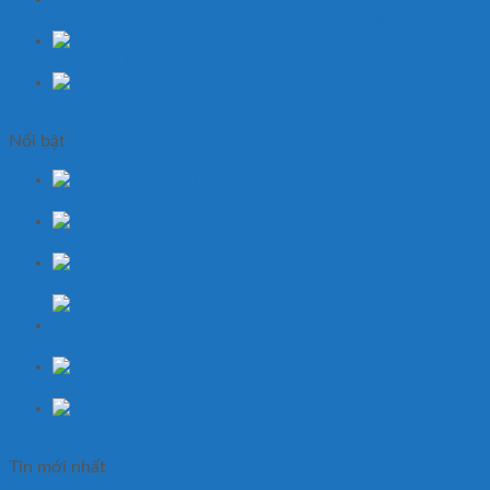
Xe nâng tay thấp siêu ngắn 520x800mm hiệu Noblelift
Xe nâng mặt
bàn thủy lực bằng tay 500kg
Bộ nguồn thủy lực
AC 220V - 1.5kw
Nổi bật
Xe nâng tay 3000kg
càng hẹp 550x1150mm
Xe nâng tay
thấp 51mm 2000kg
Xe nâng tay thấp
5000kg Niuli
Xe nâng tay thấp 2500kg càng dài 1m8
Xe nâng tay thấp
2500kg Niuli
Bộ
nguồn điện thủy lực mini 12v 24V 220V
Tin mới nhất