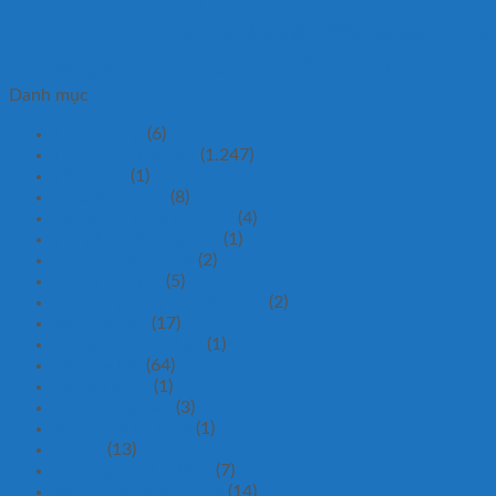
thấp 2.5 tấn
xe đẩy 4 bánh 150kg
xe đẩy có lòng
xe đẩy hàng 600kg
thép 300kg
xe đẩy mặt bàn nhựa
Danh mục
Thang nâng
(6)
Tin tức Thông Báo
(1.247)
vỏ xe xúc
(1)
Uncategorized
(8)
Bộ nguồn thủy lực mini
(4)
Thủy lực công nghiệp
(1)
xe di chuyển phuy
(2)
Bơm Thủy lực
(5)
Bàn nâng thủy lực bằng tay
(2)
Xe nâng bàn
(17)
Bộ nguồn mini điện
(1)
xe nâng tay
(64)
Bộ kẹp phuy
(1)
Lịch Thông báo
(3)
Xe nâng điện thấp
(1)
xe đẩy
(13)
xe nâng bán tự động
(7)
Xe nâng quay đổ phuy
(14)