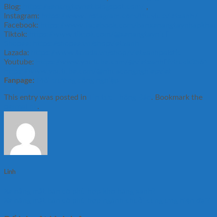
Blog:
https://xenangtaynet.blogspot.com/
,
Instagram:
https://www.instagram.com/thuylucvietxanh/
Facebook:
https://www.facebook.com/banxenangtaynhapkhau
Tiktok:
https://www.tiktok.com/@xenangtayniuli
Shopee:
https://shopee.vn/shopvietxanh
Lazada:
https://www.lazada.vn/shop/vietxanhpalstic
Youtube:
https://www.youtube.com/@vietxanhlifttruck3561
https://www.youtube.com/@nhuacongnghiepviet
Fanpage:
Môi trường công nghiệp
This entry was posted in
Tin tức Thông Báo
. Bookmark the
permalink
.
Linh
Xe nâng mặt bàn có phù hợp kho hàng xanh?
Xe nâng mặt bàn có phù hợp ngành chuỗi cung ứng hiện đại?