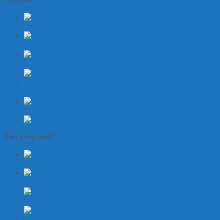
Xe nâng tay 3000kg
càng hẹp 550x1150mm
Xe nâng tay
thấp 51mm 2000kg
Xe nâng tay thấp
5000kg Niuli
Xe nâng tay thấp 2500kg càng dài 1m8
Xe nâng tay
thấp thủy lực 5000kg Niuli
Xe nâng tay thấp 4000kg
Bán chạy nhất
Xe đẩy 150kg gấp gọn
Xe nâng tay
2500kg (2.5 tấn) TW-LIFTER
Xe
nâng quay đổ phuy 350kg 1m4