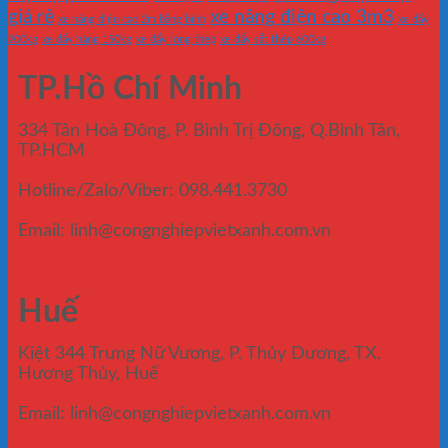
giá rẻ
xe nâng điện cao 3m3
xe nâng điện cao 2m bằng bình
xe đẩy
200kg
xe đẩy hàng 150kg
xe đẩy lòng thép
xe đẩy sắt thép 600kg
TP.Hồ Chí Minh
334 Tân Hoà Đông, P. Bình Trị Đông, Q.Bình Tân,
TP.HCM
Hotline/Zalo/Viber: 098.441.3730
Email: linh@congnghiepvietxanh.com.vn
Huế
Kiệt 344 Trưng Nữ Vương, P. Thủy Dương, TX.
Hương Thủy, Huế
Email: linh@congnghiepvietxanh.com.vn