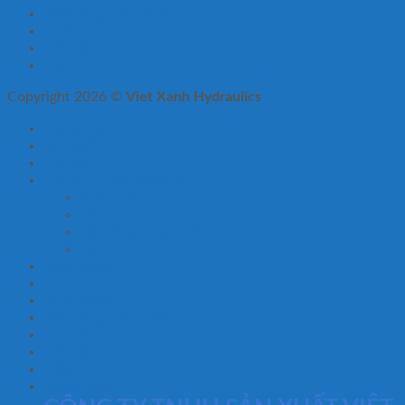
Hệ thống phân phối
Tin tức
Liên hệ
FAQ
Copyright 2026 ©
Viet Xanh Hydraulics
Trang chủ
Sản phẩm
Tin tức
Thông tin nhà cung cấp
Giới thiệu
Liên hệ
Hệ thống phân phối
FAQ
Hoạt động
Giới thiệu
Hệ thống phân phối
Tin tức
Liên hệ
FAQ
Đăng nhập