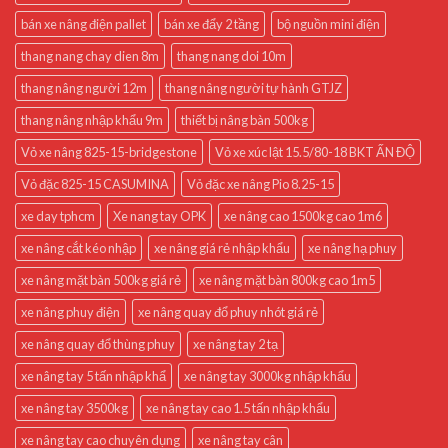
bán xe nâng điện pallet
bán xe đẩy 2 tầng
bộ nguồn mini điện
thang nang chay dien 8m
thang nang doi 10m
thang nâng người 12m
thang nâng người tự hành GTJZ
thang nâng nhập khẩu 9m
thiết bị nâng bàn 500kg
Vỏ xe nâng 825-15-bridgestone
Vỏ xe xúc lật 15.5/80-18 BKT ẤN ĐỘ
Vỏ đặc 825-15 CASUMINA
Vỏ đặc xe nâng Pio 8.25-15
xe day tphcm
Xe nang tay OPK
xe nâng cao 1500kg cao 1m6
xe nâng cắt kéo nhập
xe nâng giá rẻ nhập khẩu
xe nâng hạ phuy
xe nâng mặt bàn 500kg giá rẻ
xe nâng mặt bàn 800kg cao 1m5
xe nâng phuy điện
xe nâng quay đổ phuy nhót giá rẻ
xe nâng quay đổ thùng phuy
xe nâng tay 2 tạ
xe nâng tay 5 tấn nhập khẩ
xe nâng tay 3000kg nhập khẩu
xe nâng tay 3500kg
xe nâng tay cao 1.5 tấn nhập khẩu
xe nâng tay cao chuyên dụng
xe nâng tay cân