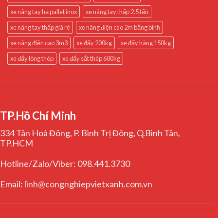
xe nâng tay hạ pallet inox
xe nâng tay thấp 2.5 tấn
xe nâng tay thấp giá rẻ
xe nâng điện cao 2m bằng bình
xe nâng điện cao 3m3
xe đẩy 200kg
xe đẩy hàng 150kg
xe đẩy lòng thép
xe đẩy sắt thép 600kg
TP.Hồ Chí Minh
334 Tân Hoà Đông, P. Bình Trị Đông, Q.Bình Tân,
TP.HCM
Hotline/Zalo/Viber: 098.441.3730
Email: linh@congnghiepvietxanh.com.vn