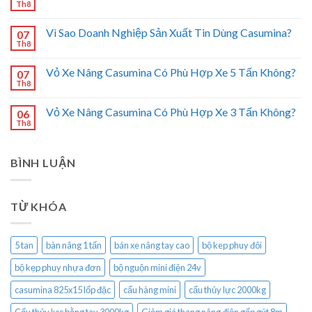
Th8
Vì Sao Doanh Nghiệp Sản Xuất Tin Dùng Casumina?
07
Th8
Vỏ Xe Nâng Casumina Có Phù Hợp Xe 5 Tấn Không?
07
Th8
Vỏ Xe Nâng Casumina Có Phù Hợp Xe 3 Tấn Không?
06
Th8
BÌNH LUẬN
TỪ KHÓA
5 tan
bàn nâng 1 tấn
bán xe nâng tay cao
bộ kep phuy đôi
bộ kẹp phuy nhựa đơn
bộ nguộn mini điện 24v
casumina 825x15 lốp đặc
cẩu hàng mini
cẩu thủy lực 2000kg