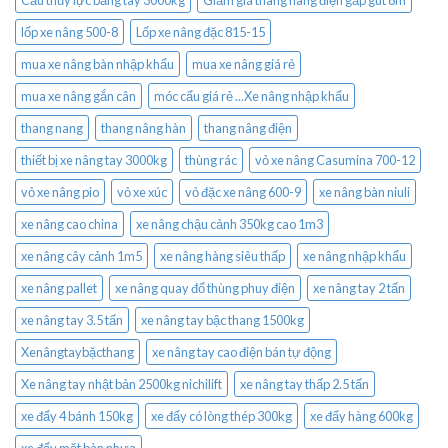
Cẩu thủy lực bằng tay 3000kg
Giảm giá thang nâng điện gấp gút 8m
lốp xe nâng 500-8
Lốp xe nâng đặc 815-15
mua xe nâng bàn nhập khẩu
mua xe nâng giá rẻ
mua xe nâng gắn cân
móc cẩu giá rẻ ...Xe nâng nhập khẩu
thang nang
thang nâng hàn
thang nâng điện
thiết bị xe nâng tay 3000kg
thùng rác
vỏ xe nâng Casumina 700-12
vỏ xe nâng pio
vỏ xe xúc
vỏ đặc xe nâng 600-9
xe nâng bàn niuli
xe nâng cao china
xe nâng chậu cảnh 350kg cao 1m3
xe nâng cây cảnh 1m5
xe nâng hàng siêu thấp
xe nâng nhập khẩu
xe nâng pallet
xe nâng quay đổ thùng phuy điện
xe nâng tay 2 tấn
xe nâng tay 3.5 tấn
xe nâng tay bậc thang 1500kg
Xenângtaybặcthang
xe nâng tay cao điện bán tự động
Xe nâng tay nhật bản 2500kg nichilift
xe nâng tay thấp 2.5 tấn
xe đẩy 4 bánh 150kg
xe đẩy có lòng thép 300kg
xe đẩy hàng 600kg