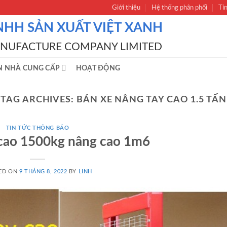
Giới thiệu
Hệ thống phân phối
Ti
NHH SẢN XUẤT VIỆT XANH
ANUFACTURE COMPANY LIMITED
N NHÀ CUNG CẤP
HOẠT ĐỘNG
TAG ARCHIVES:
BÁN XE NÂNG TAY CAO 1.5 TẤN
TIN TỨC THÔNG BÁO
 cao 1500kg nâng cao 1m6
ED ON
9 THÁNG 8, 2022
BY
LINH