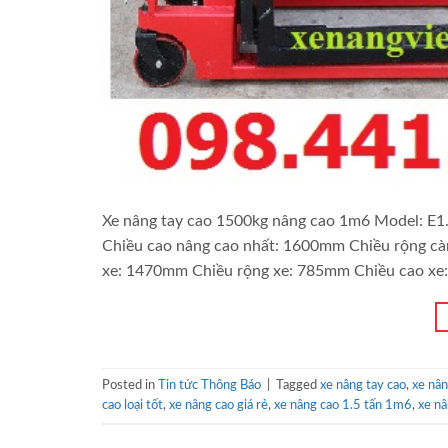
Xe nâng tay cao 1500kg nâng cao 1m6 Model: E1.
Chiều cao nâng cao nhất: 1600mm Chiều rộng c
xe: 1470mm Chiều rộng xe: 785mm Chiều cao xe:
Posted in
Tin tức Thông Báo
|
Tagged
xe nâng tay cao
,
xe nâ
cao loại tốt
,
xe nâng cao giá rẻ
,
xe nâng cao 1.5 tấn 1m6
,
xe n