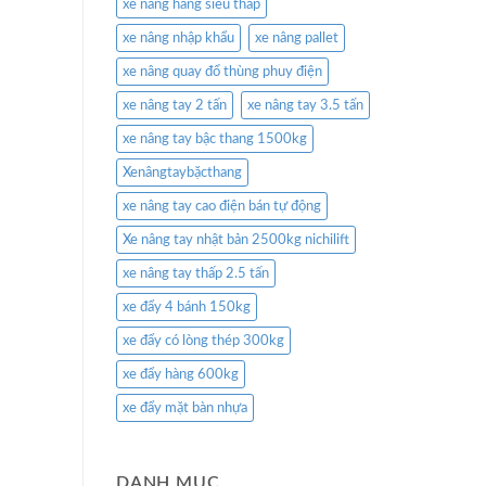
xe nâng hàng siêu thấp
xe nâng nhập khẩu
xe nâng pallet
xe nâng quay đổ thùng phuy điện
xe nâng tay 2 tấn
xe nâng tay 3.5 tấn
xe nâng tay bậc thang 1500kg
Xenângtaybặcthang
xe nâng tay cao điện bán tự động
Xe nâng tay nhật bản 2500kg nichilift
xe nâng tay thấp 2.5 tấn
xe đẩy 4 bánh 150kg
xe đẩy có lòng thép 300kg
xe đẩy hàng 600kg
xe đẩy mặt bàn nhựa
DANH MỤC