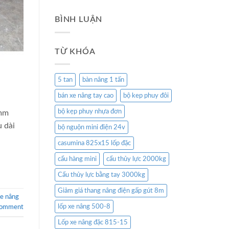
BÌNH LUẬN
TỪ KHÓA
5 tan
bàn nâng 1 tấn
bán xe nâng tay cao
bộ kep phuy đôi
bộ kẹp phuy nhựa đơn
5mm
 dài
bộ nguộn mini điện 24v
casumina 825x15 lốp đặc
cẩu hàng mini
cẩu thủy lực 2000kg
Cẩu thủy lực bằng tay 3000kg
Giảm giá thang nâng điện gấp gút 8m
xe nâng
lốp xe nâng 500-8
comment
Lốp xe nâng đặc 815-15