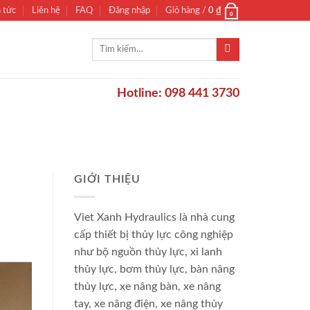
n tức
Liên hệ
FAQ
Đăng nhập
Giỏ hàng /
0
₫
0
Tìm
kiếm:
Hotline: 098 441 3730
GIỚI THIỆU
Viet Xanh Hydraulics là nhà cung
cấp thiết bị thủy lực công nghiệp
như bộ nguồn thủy lực, xi lanh
thủy lực, bơm thủy lực, bàn nâng
thủy lực, xe nâng bàn, xe nâng
tay, xe nâng điện, xe nâng thủy