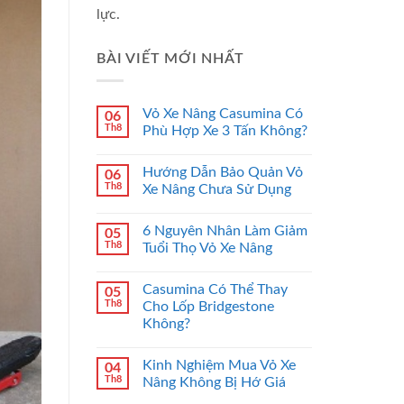
lực.
BÀI VIẾT MỚI NHẤT
Vỏ Xe Nâng Casumina Có
06
Th8
Phù Hợp Xe 3 Tấn Không?
Hướng Dẫn Bảo Quản Vỏ
06
Th8
Xe Nâng Chưa Sử Dụng
6 Nguyên Nhân Làm Giảm
05
Th8
Tuổi Thọ Vỏ Xe Nâng
Casumina Có Thể Thay
05
Th8
Cho Lốp Bridgestone
Không?
Kinh Nghiệm Mua Vỏ Xe
04
Th8
Nâng Không Bị Hớ Giá