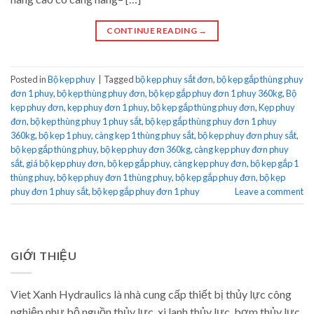
CONTINUE READING
→
Posted in
Bộ kẹp phuy
|
Tagged
bộ kẹp phuy sắt đơn
,
bộ kẹp gắp thùng phuy
đơn 1 phuy
,
bộ kẹp thùng phuy đơn
,
bộ kẹp gắp phuy đơn 1 phuy 360kg
,
Bộ
kẹp phuy đơn
,
kẹp phuy đơn 1 phuy
,
bộ kẹp gắp thùng phuy đơn
,
Kẹp phuy
đơn
,
bộ kẹp thùng phuy 1 phuy sắt
,
bộ kẹp gắp thùng phuy đơn 1 phuy
360kg
,
bộ kẹp 1 phuy
,
càng kẹp 1 thùng phuy sắt
,
bộ kẹp phuy đơn phuy sắt
,
bộ kẹp gắp thùng phuy
,
bộ kẹp phuy đơn 360kg
,
càng kẹp phuy đơn phuy
sắt
,
giá bộ kẹp phuy đơn
,
bộ kẹp gắp phuy
,
càng kẹp phuy đơn
,
bộ kẹp gắp 1
thùng phuy
,
bộ kẹp phuy đơn 1 thùng phuy
,
bộ kẹp gắp phuy đơn
,
bộ kẹp
phuy đơn 1 phuy sắt
,
bộ kẹp gắp phuy đơn 1 phuy
Leave a comment
GIỚI THIỆU
Viet Xanh Hydraulics là nhà cung cấp thiết bị thủy lực công
nghiệp như bộ nguồn thủy lực, xi lanh thủy lực, bơm thủy lực,