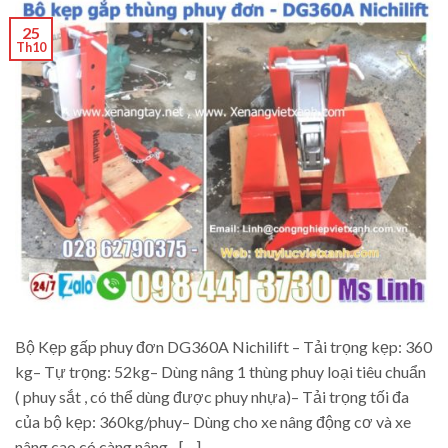
25
Th10
Bộ Kẹp gấp phuy đơn DG360A Nichilift – Tải trọng kẹp: 360
kg– Tự trọng: 52kg– Dùng nâng 1 thùng phuy loại tiêu chuẩn
( phuy sắt , có thể dùng được phuy nhựa)– Tải trọng tối đa
của bộ kẹp: 360kg/phuy– Dùng cho xe nâng động cơ và xe
nâng cao có càng nâng– […]