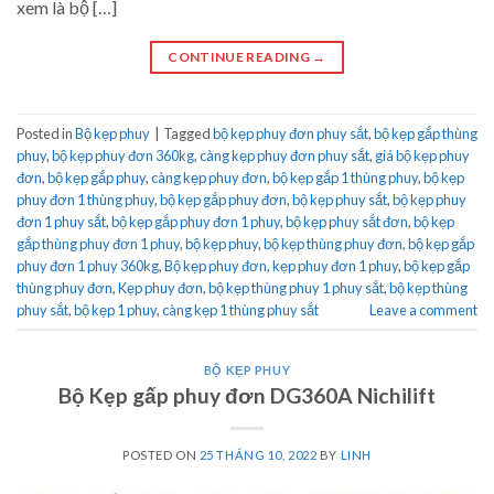
xem là bộ […]
CONTINUE READING
→
Posted in
Bộ kẹp phuy
|
Tagged
bộ kẹp phuy đơn phuy sắt
,
bộ kẹp gắp thùng
phuy
,
bộ kẹp phuy đơn 360kg
,
càng kẹp phuy đơn phuy sắt
,
giá bộ kẹp phuy
đơn
,
bộ kẹp gắp phuy
,
càng kẹp phuy đơn
,
bộ kẹp gắp 1 thùng phuy
,
bộ kẹp
phuy đơn 1 thùng phuy
,
bộ kẹp gắp phuy đơn
,
bộ kẹp phuy sắt
,
bộ kẹp phuy
đơn 1 phuy sắt
,
bộ kẹp gắp phuy đơn 1 phuy
,
bộ kẹp phuy sắt đơn
,
bộ kẹp
gắp thùng phuy đơn 1 phuy
,
bộ kẹp phuy
,
bộ kẹp thùng phuy đơn
,
bộ kẹp gắp
phuy đơn 1 phuy 360kg
,
Bộ kẹp phuy đơn
,
kẹp phuy đơn 1 phuy
,
bộ kẹp gắp
thùng phuy đơn
,
Kẹp phuy đơn
,
bộ kẹp thùng phuy 1 phuy sắt
,
bộ kẹp thùng
phuy sắt
,
bộ kẹp 1 phuy
,
càng kẹp 1 thùng phuy sắt
Leave a comment
BỘ KẸP PHUY
Bộ Kẹp gấp phuy đơn DG360A Nichilift
POSTED ON
25 THÁNG 10, 2022
BY
LINH