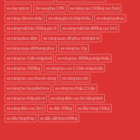
xe day tphcm
Xe nang tay OPK
xe nâng cao 1500kg cao 1m6
xe nâng cắt kéo nhập
xe nâng giá rẻ nhập khẩu
xe nâng hạ phuy
xe nâng mặt bàn 500kg giá rẻ
xe nâng mặt bàn 800kg cao 1m5
xe nâng phuy điện
xe nâng quay đổ phuy nhót giá rẻ
xe nâng quay đổ thùng phuy
xe nâng tay 2 tạ
xe nâng tay 5 tấn nhập khẩ
xe nâng tay 3000kg nhập khẩu
xe nâng tay 3500kg
xe nâng tay cao 1.5 tấn nhập khẩu
xe nâng tay cao chuyên dụng
xe nâng tay cân
xe nâng tay hạ pallet inox
xe nâng tay thấp 2.5 tấn
xe nâng tay thấp giá rẻ
xe nâng điện cao 2m bằng bình
xe nâng điện cao 3m3
xe đẩy 200kg
xe đẩy hàng 150kg
xe đẩy lòng thép
xe đẩy sắt thép 600kg