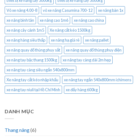
thiết bị xe nâng tay 3000kg
thiết bị xe nâng tay 3000kg
Vỏ xe nâng 4.00-8
vỏ xe nâng Casumina 700-12
xe nâng bàn 1x
xe nâng bình tân
xe nâng cao 1m6
xe nâng cao china
xe nâng cây cảnh 1m5
Xe nâng cắt kéo 1500kg
xe nâng hàng siêu thấp
xe nâng hạ giá rẻ
xe nâng pallet
xe nâng quay đổ thùng phuy sắt
xe nâng quay đổ thùng phuy điện
xe nâng tay bậc thang 1500kg
xe nâng tay càng dài 2m hẹp
xe nâng tay càng siêu ngắn 540x800mm
Xe nâng tay cắt kéo nhập khẩu
xe nâng tay ngắn 540x800mm ichimens
xe nâng tay niuli tại Hồ Chí Minh
xe đẩy hàng 600kg
DANH MỤC
Thang nâng
(6)