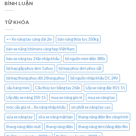
BÌNH LUẬN
TỪ KHÓA
=> Xe nâng tay càng dài 2m
bàn nâng thủy lực 350kg
bán xe nâng Ichimens càng hẹp Việt Nam
bán xe nâng tay 2 tấn nhập khẩu
bộ nguồn mini điện 380v
bộ kẹp gắp phuy đơn 1 phuy
bộ kẹp phuy đơn phuy sắt
bộ kẹp thùng phuy đôi 2 thùng phuy
bộ nguồn nhập khẩu DC 24V
cẩu hàng mini
Cẩu thủy lực bằng tay 2 tấn
Lốp xe nâng đặc 815-15
Lốp đặc xe nâng 250-15
mua xe nâng giá rẻ
mua xe nâng tay
móc cẩu giá rẻ ...Xe nâng nhập khẩu
sin phốt xe nâng tay cao
sửa xe nâng tay
sữa xe nâng mặt bàn
thang nâng điện 8m công trình
thang nâng điện niuli
thang nâng điện
thang nâng đơn bằng điện 8m