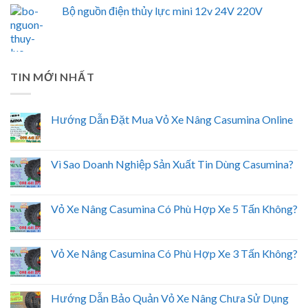
Bộ nguồn điện thủy lực mini 12v 24V 220V
TIN MỚI NHẤT
Hướng Dẫn Đặt Mua Vỏ Xe Nâng Casumina Online
Vì Sao Doanh Nghiệp Sản Xuất Tin Dùng Casumina?
Vỏ Xe Nâng Casumina Có Phù Hợp Xe 5 Tấn Không?
Vỏ Xe Nâng Casumina Có Phù Hợp Xe 3 Tấn Không?
Hướng Dẫn Bảo Quản Vỏ Xe Nâng Chưa Sử Dụng