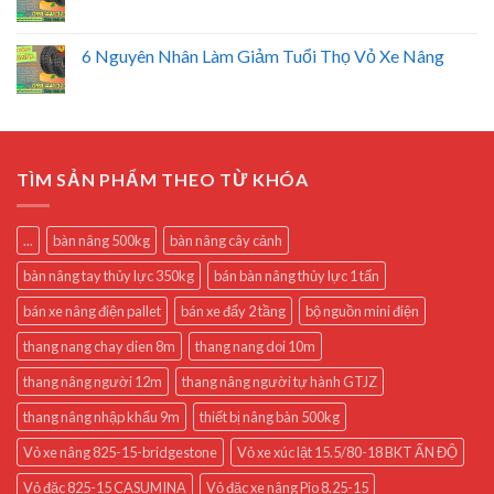
6 Nguyên Nhân Làm Giảm Tuổi Thọ Vỏ Xe Nâng
TÌM SẢN PHẨM THEO TỪ KHÓA
...
bàn nâng 500kg
bàn nâng cây cảnh
bàn nâng tay thủy lực 350kg
bán bàn nâng thủy lực 1 tấn
bán xe nâng điện pallet
bán xe đẩy 2 tầng
bộ nguồn mini điện
thang nang chay dien 8m
thang nang doi 10m
thang nâng người 12m
thang nâng người tự hành GTJZ
thang nâng nhập khẩu 9m
thiết bị nâng bàn 500kg
Vỏ xe nâng 825-15-bridgestone
Vỏ xe xúc lật 15.5/80-18 BKT ẤN ĐỘ
Vỏ đặc 825-15 CASUMINA
Vỏ đặc xe nâng Pio 8.25-15