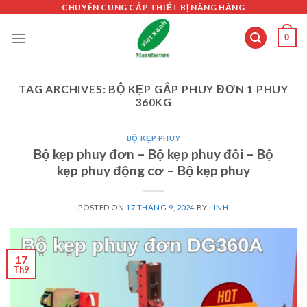
Skip
CHUYÊN CUNG CẤP THIẾT BỊ NÂNG HÀNG
to
0
content
TAG ARCHIVES:
BỘ KẸP GẮP PHUY ĐƠN 1 PHUY
360KG
BỘ KẸP PHUY
Bộ kẹp phuy đơn – Bộ kẹp phuy đôi – Bộ
kẹp phuy động cơ – Bộ kẹp phuy
POSTED ON
17 THÁNG 9, 2024
BY
LINH
17
Th9