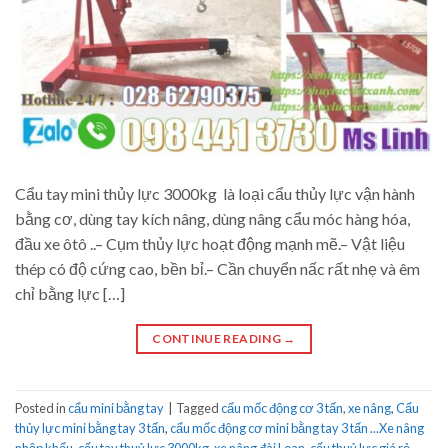
Cẩu tay mini thủy lực 3000kg là loại cẩu thủy lực vận hành
bằng cơ, dùng tay kích nâng, dùng nâng cẩu móc hàng hóa,
đầu xe ôtô ..– Cụm thủy lực hoạt động mạnh mẽ.– Vật liệu
thép có độ cứng cao, bền bỉ.– Cần chuyển nấc rất nhẹ và êm
chỉ bằng lực […]
CONTINUE READING
→
Posted in
cẩu mini bằng tay
|
Tagged
cẩu mốc động cơ 3 tấn
,
xe nâng
,
Cẩu
thủy lực mini bằng tay 3 tấn
,
cẩu mốc động cơ mini bằng tay 3 tấn ...Xe nâng
nhập khẩu
,
cẩu tay thuỷ lực 3000kg
,
xe nâng đài Loan
,
cẩu thuỷ lực giá rẻ