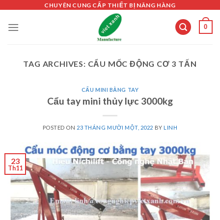
Skip
CHUYÊN CUNG CẤP THIẾT BỊ NÂNG HÀNG
to
0
content
TAG ARCHIVES:
CẨU MỐC ĐỘNG CƠ 3 TẤN
CẨU MINI BẰNG TAY
Cẩu tay mini thủy lực 3000kg
POSTED ON
23 THÁNG MƯỜI MỘT, 2022
BY
LINH
23
Th11