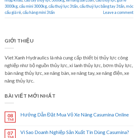
3000kg
,
cẩu mini 3000kg
,
cẩu thuỷ lực 3 tấn
,
cẩu thuỷ lực bằng tay 3 tấn
,
móc
cẩu giá rẻ
,
cẩu hàng mini 3 tấn
Leave a comment
GIỚI THIỆU
Viet Xanh Hydraulics là nhà cung cấp thiết bị thủy lực công
nghiệp như bộ nguồn thủy lực, xi lanh thủy lực, bơm thủy lực,
bàn nâng thủy lực, xe nâng bàn, xe nâng tay, xe nâng điện, xe
nâng thủy lực.
BÀI VIẾT MỚI NHẤT
Hướng Dẫn Đặt Mua Vỏ Xe Nâng Casumina Online
08
Th8
Vì Sao Doanh Nghiệp Sản Xuất Tin Dùng Casumina?
07
Th8