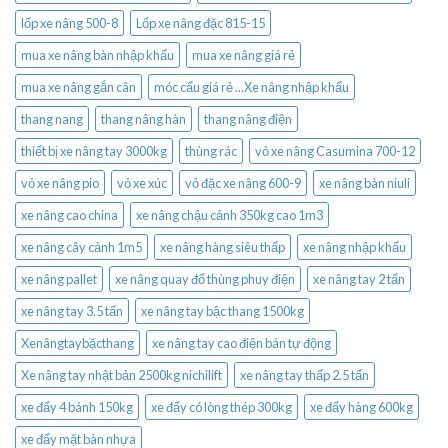
lốp xe nâng 500-8
Lốp xe nâng đặc 815-15
mua xe nâng bàn nhập khẩu
mua xe nâng giá rẻ
mua xe nâng gắn cân
móc cẩu giá rẻ ...Xe nâng nhập khẩu
thang nang
thang nâng hàn
thang nâng điện
thiết bị xe nâng tay 3000kg
thùng rác
vỏ xe nâng Casumina 700-12
vỏ xe nâng pio
vỏ xe xúc
vỏ đặc xe nâng 600-9
xe nâng bàn niuli
xe nâng cao china
xe nâng chậu cảnh 350kg cao 1m3
xe nâng cây cảnh 1m5
xe nâng hàng siêu thấp
xe nâng nhập khẩu
xe nâng pallet
xe nâng quay đổ thùng phuy điện
xe nâng tay 2 tấn
xe nâng tay 3.5 tấn
xe nâng tay bậc thang 1500kg
Xenângtaybặcthang
xe nâng tay cao điện bán tự động
Xe nâng tay nhật bản 2500kg nichilift
xe nâng tay thấp 2.5 tấn
xe đẩy 4 bánh 150kg
xe đẩy có lòng thép 300kg
xe đẩy hàng 600kg
xe đẩy mặt bàn nhựa