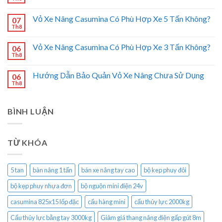
Vỏ Xe Nâng Casumina Có Phù Hợp Xe 5 Tấn Không?
07
Th8
Vỏ Xe Nâng Casumina Có Phù Hợp Xe 3 Tấn Không?
06
Th8
Hướng Dẫn Bảo Quản Vỏ Xe Nâng Chưa Sử Dụng
06
Th8
BÌNH LUẬN
TỪ KHÓA
5 tan
bàn nâng 1 tấn
bán xe nâng tay cao
bộ kep phuy đôi
bộ kẹp phuy nhựa đơn
bộ nguộn mini điện 24v
casumina 825x15 lốp đặc
cẩu hàng mini
cẩu thủy lực 2000kg
Cẩu thủy lực bằng tay 3000kg
Giảm giá thang nâng điện gấp gút 8m