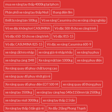
mua xe nâng tay thấp 4000kg tại tphcm
Phân phối xe nâng tay thấp Niuli
thang điện 8m
thiết bị nâng bàn 500kg
Vỏ xe nâng Casumina cho xe nâng công nghiệp
Vỏ xe đặc không hơi CASUMINA
Vỏ đặc 500-8 cho xe công trình
Vỏ đặc 650-10 cho xe công trình
Vỏ đặc 815-15
Vỏ đặc CASUMINA 825-15
Vỏ đặc xe nâng Casumina 600-9
xe nâng cắt kéo nhập
xe nâng giá rẻ nhập khẩu
xe nâng hạ phuy
xe nâng hạ càng 1M8
Xe nâng mặt bàn 1000kg
xe nâng phuy điện
Xe nâng quay đổ phuy chất lượng cao
xe nâng quay đổ phuy nhót giá rẻ
Xe nâng quay đổ phuy điện EDT500-M
xe nâng quay đổ thùng phuy
xe nâng tay 3500kg
xe nâng tay càng hẹp 540x1150mm tải 2500kg
xe nâng tay niuli 3000kg
xe nâng tay thấp 2.5 tấn
Xe nâng tay thấp 5 tấn giá rẻ
Xe đẩy 2 tầng Phong Thạnh