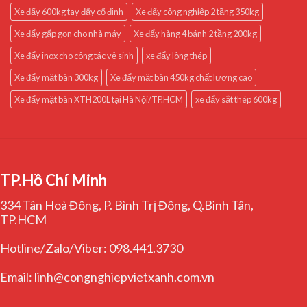
Xe đẩy 600kg tay đẩy cố định
Xe đẩy công nghiệp 2 tầng 350kg
Xe đẩy gấp gọn cho nhà máy
Xe đẩy hàng 4 bánh 2 tầng 200kg
Xe đẩy inox cho công tác vệ sinh
xe đẩy lòng thép
Xe đẩy mặt bàn 300kg
Xe đẩy mặt bàn 450kg chất lượng cao
Xe đẩy mặt bàn XTH200L tại Hà Nội/TP.HCM
xe đẩy sắt thép 600kg
TP.Hồ Chí Minh
334 Tân Hoà Đông, P. Bình Trị Đông, Q.Bình Tân,
TP.HCM
Hotline/Zalo/Viber: 098.441.3730
Email: linh@congnghiepvietxanh.com.vn