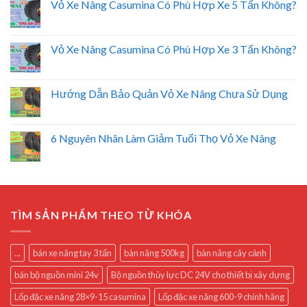
Vỏ Xe Nâng Casumina Có Phù Hợp Xe 5 Tấn Không?
Vỏ Xe Nâng Casumina Có Phù Hợp Xe 3 Tấn Không?
Hướng Dẫn Bảo Quản Vỏ Xe Nâng Chưa Sử Dụng
6 Nguyên Nhân Làm Giảm Tuổi Thọ Vỏ Xe Nâng
TÌM SẢN PHẨM THEO TỪ KHÓA
...
bán xe nâng tay 3 tấn
bàn nâng 500kg
bàn nâng cây cảnh
bán bộ nguồn mini 24v
Bộ nguồn thủy lực DC 24V cho thiết bị xây dựng
Lốp đặc xe nâng 28×9-15 casumina
Lốp đặc xe nâng 600-9 chính hãng