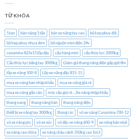
TỪ KHÓA
5 tan
bàn nâng 1 tấn
bán xe nâng tay cao
bộ kep phuy đôi
bộ kẹp phuy nhựa đơn
bộ nguộn mini điện 24v
casumina 825x15 lốp đặc
cẩu hàng mini
cẩu thủy lực 2000kg
Cẩu thủy lực bằng tay 3000kg
Giảm giá thang nâng điện gấp gút 8m
lốp xe nâng 500-8
Lốp xe nâng đặc 815-15
mua xe nâng bàn nhập khẩu
mua xe nâng giá rẻ
mua xe nâng gắn cân
móc cẩu giá rẻ ...Xe nâng nhập khẩu
thang nang
thang nâng hàn
thang nâng điện
thiết bị xe nâng tay 3000kg
thùng rác
vỏ xe nâng Casumina 700-12
vỏ xe nâng pio
vỏ xe xúc
vỏ đặc xe nâng 600-9
xe nâng bàn niuli
xe nâng cao china
xe nâng chậu cảnh 350kg cao 1m3