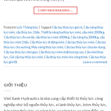
CONTINUE READING
→
Posted in
Lịch Thông báo
|
Tagged
Cẩu tay thủy lực giá rẻ
,
Cẩu nâng thủy
lực mini
,
cẩu thủy lực 2 tấn
,
Thiết bị nâng hạ thủy lực mini
,
cẩu mini 2000kg
,
Cẩu thủy lực cho xe tải
,
cẩu thủy lực mini 2000kg
,
Cẩu nâng hạ 2000kg
,
cẩu
thủy lực mini 2 tấn
,
Cẩu thủy lực di động mini
,
Cẩu tay thủy lực mini
,
Cẩu tay
thủy lực cho xưởng
,
Máy nâng thủy lực mini
,
Cẩu tay thủy lực chuyên dụng
,
Cẩu tay thủy lực nhỏ gọn
,
Cẩu thủy lực mini chất lượng cao
,
Cẩu mini thủy
lực
,
Giá cẩu tay thủy lực mini
,
Cẩu thủy lực mini cho công trình
,
Cẩu tay thủy
lực giá tốt
Leave a comment
GIỚI THIỆU
Viet Xanh Hydraulics là nhà cung cấp thiết bị thủy lực công
nghiệp như bộ nguồn thủy lực, xi lanh thủy lực, bơm thủy lực,
bàn nâng thủy lực, xe nâng bàn, xe nâng tay, xe nâng điện, xe