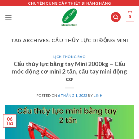
Skip
CHUYÊN CUNG CẤP THIẾT BỊ NÂNG HÀNG
to
0
content
TAG ARCHIVES:
CẨU THỦY LỰC DI ĐỘNG MINI
LỊCH THÔNG BÁO
Cẩu thủy lực bằng tay Mini 2000kg – Cẩu
móc động cơ mini 2 tấn, cẩu tay mini động
cơ
POSTED ON
6 THÁNG 1, 2025
BY
LINH
06
Th1