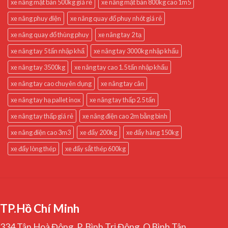
xe nâng mặt bàn 500kg giá rẻ
xe nâng mặt bàn 800kg cao 1m5
xe nâng phuy điện
xe nâng quay đổ phuy nhót giá rẻ
xe nâng quay đổ thùng phuy
xe nâng tay 2 tạ
xe nâng tay 5 tấn nhập khẩ
xe nâng tay 3000kg nhập khẩu
xe nâng tay 3500kg
xe nâng tay cao 1.5 tấn nhập khẩu
xe nâng tay cao chuyên dụng
xe nâng tay cân
xe nâng tay hạ pallet inox
xe nâng tay thấp 2.5 tấn
xe nâng tay thấp giá rẻ
xe nâng điện cao 2m bằng bình
xe nâng điện cao 3m3
xe đẩy 200kg
xe đẩy hàng 150kg
xe đẩy lòng thép
xe đẩy sắt thép 600kg
TP.Hồ Chí Minh
334 Tân Hoà Đông, P. Bình Trị Đông, Q.Bình Tân,