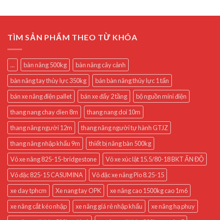
TÌM SẢN PHẨM THEO TỪ KHÓA
...
bàn nâng 500kg
bàn nâng cây cảnh
bàn nâng tay thủy lực 350kg
bán bàn nâng thủy lực 1 tấn
bán xe nâng điện pallet
bán xe đẩy 2 tầng
bộ nguồn mini điện
thang nang chay dien 8m
thang nang doi 10m
thang nâng người 12m
thang nâng người tự hành GTJZ
thang nâng nhập khẩu 9m
thiết bị nâng bàn 500kg
Vỏ xe nâng 825-15-bridgestone
Vỏ xe xúc lật 15.5/80-18 BKT ẤN ĐỘ
Vỏ đặc 825-15 CASUMINA
Vỏ đặc xe nâng Pio 8.25-15
xe day tphcm
Xe nang tay OPK
xe nâng cao 1500kg cao 1m6
xe nâng cắt kéo nhập
xe nâng giá rẻ nhập khẩu
xe nâng hạ phuy