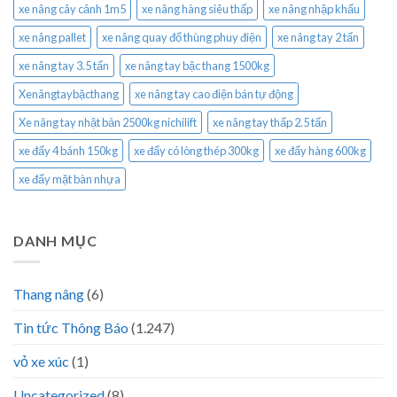
xe nâng cây cảnh 1m5
xe nâng hàng siêu thấp
xe nâng nhập khẩu
xe nâng pallet
xe nâng quay đổ thùng phuy điện
xe nâng tay 2 tấn
xe nâng tay 3.5 tấn
xe nâng tay bậc thang 1500kg
Xenângtaybặcthang
xe nâng tay cao điện bán tự động
Xe nâng tay nhật bản 2500kg nichilift
xe nâng tay thấp 2.5 tấn
xe đẩy 4 bánh 150kg
xe đẩy có lòng thép 300kg
xe đẩy hàng 600kg
xe đẩy mặt bàn nhựa
DANH MỤC
Thang nâng
(6)
Tin tức Thông Báo
(1.247)
vỏ xe xúc
(1)
Uncategorized
(8)