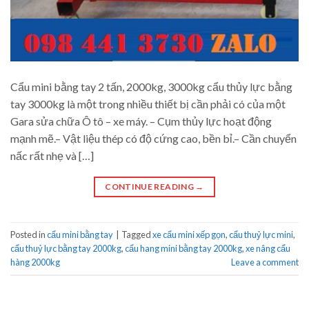
Cẩu mini bằng tay 2 tấn, 2000kg, 3000kg cẩu thủy lực bằng
tay 3000kg là một trong nhiều thiết bị cần phải có của một
Gara sửa chữa Ô tô – xe máy. – Cụm thủy lực hoạt động
mạnh mẽ.– Vật liệu thép có độ cứng cao, bền bỉ.– Cần chuyển
nấc rất nhẹ và […]
CONTINUE READING
→
Posted in
cẩu mini bằng tay
|
Tagged
xe cẩu mini xếp gọn
,
cẩu thuỷ lực mini
,
cẩu thuỷ lực bằng tay 2000kg
,
cẩu hang mini bằng tay 2000kg
,
xe nâng cẩu
hàng 2000kg
Leave a comment