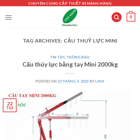
Skip
CHUYÊN CUNG CẤP THIẾT BỊ NÂNG HÀNG
to
0
content
TAG ARCHIVES:
CẨU THUỶ LỰC MINI
TIN TỨC THÔNG BÁO
Cẩu thủy lực bằng tay Mini 2000kg
POSTED ON
22 THÁNG 3, 2022
BY
LINH
22
Th3