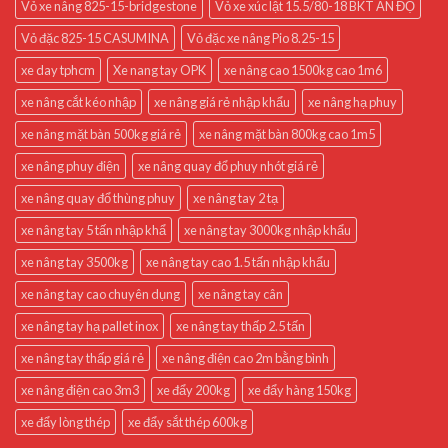
Vỏ xe nâng 825-15-bridgestone
Vỏ xe xúc lật 15.5/80-18 BKT ẤN ĐỘ
Vỏ đặc 825-15 CASUMINA
Vỏ đặc xe nâng Pio 8.25-15
xe day tphcm
Xe nang tay OPK
xe nâng cao 1500kg cao 1m6
xe nâng cắt kéo nhập
xe nâng giá rẻ nhập khẩu
xe nâng hạ phuy
xe nâng mặt bàn 500kg giá rẻ
xe nâng mặt bàn 800kg cao 1m5
xe nâng phuy điện
xe nâng quay đổ phuy nhót giá rẻ
xe nâng quay đổ thùng phuy
xe nâng tay 2 tạ
xe nâng tay 5 tấn nhập khẩ
xe nâng tay 3000kg nhập khẩu
xe nâng tay 3500kg
xe nâng tay cao 1.5 tấn nhập khẩu
xe nâng tay cao chuyên dụng
xe nâng tay cân
xe nâng tay hạ pallet inox
xe nâng tay thấp 2.5 tấn
xe nâng tay thấp giá rẻ
xe nâng điện cao 2m bằng bình
xe nâng điện cao 3m3
xe đẩy 200kg
xe đẩy hàng 150kg
xe đẩy lòng thép
xe đẩy sắt thép 600kg