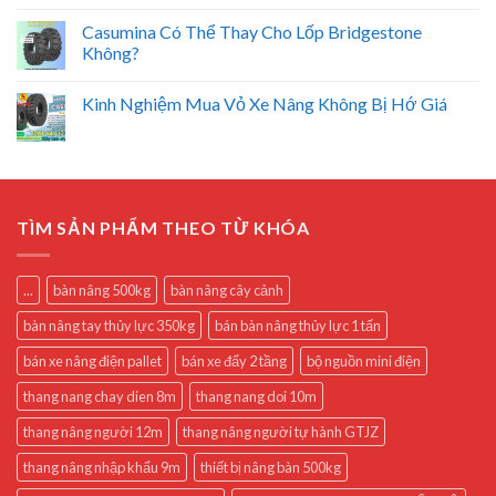
Casumina Có Thể Thay Cho Lốp Bridgestone
Không?
Kinh Nghiệm Mua Vỏ Xe Nâng Không Bị Hớ Giá
TÌM SẢN PHẨM THEO TỪ KHÓA
...
bàn nâng 500kg
bàn nâng cây cảnh
bàn nâng tay thủy lực 350kg
bán bàn nâng thủy lực 1 tấn
bán xe nâng điện pallet
bán xe đẩy 2 tầng
bộ nguồn mini điện
thang nang chay dien 8m
thang nang doi 10m
thang nâng người 12m
thang nâng người tự hành GTJZ
thang nâng nhập khẩu 9m
thiết bị nâng bàn 500kg