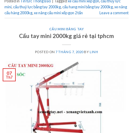
Posted in
Tin tức Thông Báo
|
Tagged
xe cẩu mini xếp gọn
,
cẩu thuỷ lực
mini
,
cẩu thuỷ lực bằng tay 2000kg
,
cẩu hang mini bằng tay 2000kg
,
xe nâng
cẩu hàng 2000kg
,
xe nâng cẩu mini xếp gọn 2 tấn
Leave a comment
CẨU MINI BẰNG TAY
Cẩu tay mini 2000kg giá rẻ tại tphcm
POSTED ON
7 THÁNG 7, 2020
BY
LINH
07
Th7