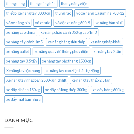
thang nang
thang nâng hàn
thang nâng điện
thiết bị xe nâng tay 3000kg
thùng rác
vỏ xe nâng Casumina 700-12
vỏ xe nâng pio
vỏ xe xúc
vỏ đặc xe nâng 600-9
xe nâng bàn niuli
xe nâng cao china
xe nâng chậu cảnh 350kg cao 1m3
xe nâng cây cảnh 1m5
xe nâng hàng siêu thấp
xe nâng nhập khẩu
xe nâng pallet
xe nâng quay đổ thùng phuy điện
xe nâng tay 2 tấn
xe nâng tay 3.5 tấn
xe nâng tay bậc thang 1500kg
Xenângtaybặcthang
xe nâng tay cao điện bán tự động
Xe nâng tay nhật bản 2500kg nichilift
xe nâng tay thấp 2.5 tấn
xe đẩy 4 bánh 150kg
xe đẩy có lòng thép 300kg
xe đẩy hàng 600kg
xe đẩy mặt bàn nhựa
DANH MỤC