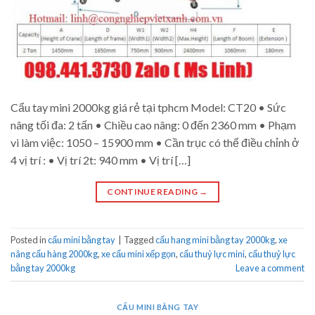
Cẩu tay mini 2000kg giá rẻ tại tphcm Model: CT20 • Sức
nâng tối đa: 2 tấn • Chiều cao nâng: 0 đến 2360 mm • Phạm
vi làm việc: 1050 – 15900 mm • Cần trục có thể điều chỉnh ở
4 vị trí : • Vị trí 2t: 940 mm • Vị trí […]
CONTINUE READING
→
Posted in
cẩu mini bằng tay
|
Tagged
cẩu hang mini bằng tay 2000kg
,
xe
nâng cẩu hàng 2000kg
,
xe cẩu mini xếp gọn
,
cẩu thuỷ lực mini
,
cẩu thuỷ lực
bằng tay 2000kg
Leave a comment
CẨU MINI BẰNG TAY