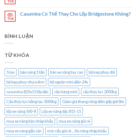
Th8
Casumina Có Thể Thay Cho Lốp Bridgestone Không?
05
Th8
BÌNH LUẬN
TỪ KHÓA
5 tan
bàn nâng 1 tấn
bán xe nâng tay cao
bộ kep phuy đôi
bộ kẹp phuy nhựa đơn
bộ nguộn mini điện 24v
casumina 825x15 lốp đặc
cẩu hàng mini
cẩu thủy lực 2000kg
Cẩu thủy lực bằng tay 3000kg
Giảm giá thang nâng điện gấp gút 8m
lốp xe nâng 500-8
Lốp xe nâng đặc 815-15
mua xe nâng bàn nhập khẩu
mua xe nâng giá rẻ
mua xe nâng gắn cân
móc cẩu giá rẻ ...Xe nâng nhập khẩu