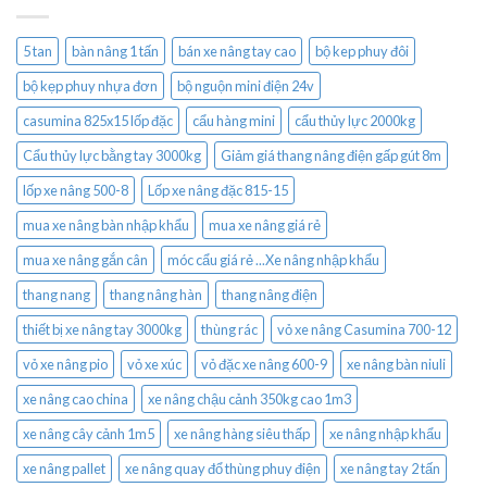
5 tan
bàn nâng 1 tấn
bán xe nâng tay cao
bộ kep phuy đôi
bộ kẹp phuy nhựa đơn
bộ nguộn mini điện 24v
casumina 825x15 lốp đặc
cẩu hàng mini
cẩu thủy lực 2000kg
Cẩu thủy lực bằng tay 3000kg
Giảm giá thang nâng điện gấp gút 8m
lốp xe nâng 500-8
Lốp xe nâng đặc 815-15
mua xe nâng bàn nhập khẩu
mua xe nâng giá rẻ
mua xe nâng gắn cân
móc cẩu giá rẻ ...Xe nâng nhập khẩu
thang nang
thang nâng hàn
thang nâng điện
thiết bị xe nâng tay 3000kg
thùng rác
vỏ xe nâng Casumina 700-12
vỏ xe nâng pio
vỏ xe xúc
vỏ đặc xe nâng 600-9
xe nâng bàn niuli
xe nâng cao china
xe nâng chậu cảnh 350kg cao 1m3
xe nâng cây cảnh 1m5
xe nâng hàng siêu thấp
xe nâng nhập khẩu
xe nâng pallet
xe nâng quay đổ thùng phuy điện
xe nâng tay 2 tấn