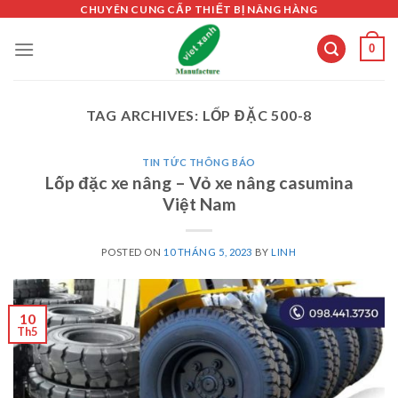
Skip
CHUYÊN CUNG CẤP THIẾT BỊ NÂNG HÀNG
to
0
content
TAG ARCHIVES:
LỐP ĐẶC 500-8
TIN TỨC THÔNG BÁO
Lốp đặc xe nâng – Vỏ xe nâng casumina
Việt Nam
POSTED ON
10 THÁNG 5, 2023
BY
LINH
10
Th5