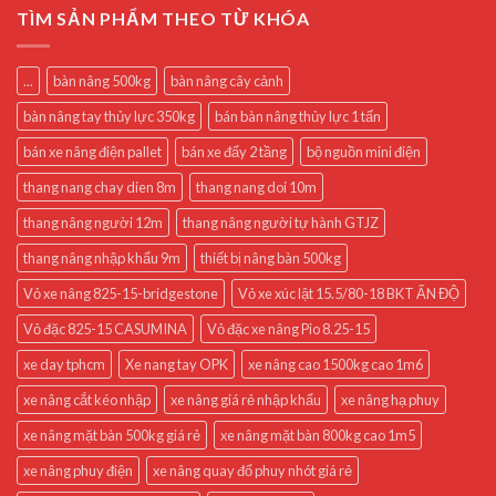
TÌM SẢN PHẨM THEO TỪ KHÓA
...
bàn nâng 500kg
bàn nâng cây cảnh
bàn nâng tay thủy lực 350kg
bán bàn nâng thủy lực 1 tấn
bán xe nâng điện pallet
bán xe đẩy 2 tầng
bộ nguồn mini điện
thang nang chay dien 8m
thang nang doi 10m
thang nâng người 12m
thang nâng người tự hành GTJZ
thang nâng nhập khẩu 9m
thiết bị nâng bàn 500kg
Vỏ xe nâng 825-15-bridgestone
Vỏ xe xúc lật 15.5/80-18 BKT ẤN ĐỘ
Vỏ đặc 825-15 CASUMINA
Vỏ đặc xe nâng Pio 8.25-15
xe day tphcm
Xe nang tay OPK
xe nâng cao 1500kg cao 1m6
xe nâng cắt kéo nhập
xe nâng giá rẻ nhập khẩu
xe nâng hạ phuy
xe nâng mặt bàn 500kg giá rẻ
xe nâng mặt bàn 800kg cao 1m5
xe nâng phuy điện
xe nâng quay đổ phuy nhót giá rẻ