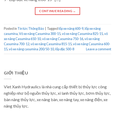
CONTINUE READING
→
Posted in
Tin tức Thông Báo
|
Tagged
lốp xe nâng 600-9
,
lốp xe nâng
casumina
,
Vỏ xe nâng Casumina 300-15
,
vỏ xe nâng Casumina 825-15
,
vỏ
xe nâng Casumina 650-10
,
vỏ xe nâng Casumina 750-16
,
vỏ xe nâng
Casumina 700-12
,
vỏ xe nâng Casumina 815-15
,
vỏ xe nâng Casumina 600-
15
,
vỏ xe nâng casumina 200/50-10
,
lốp đặc 500-8
Leave a comment
GIỚI THIỆU
Viet Xanh Hydraulics là nhà cung cấp thiết bị thủy lực công
nghiệp như bộ nguồn thủy lực, xi lanh thủy lực, bơm thủy lực,
bàn nâng thủy lực, xe nâng bàn, xe nâng tay, xe nâng điện, xe
nâng thủy lực.