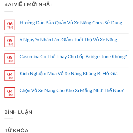
BÀI VIẾT MỚI NHẤT
Hướng Dẫn Bảo Quản Vỏ Xe Nâng Chưa Sử Dụng
06
Th8
6 Nguyên Nhân Làm Giảm Tuổi Thọ Vỏ Xe Nâng
05
Th8
Casumina Có Thể Thay Cho Lốp Bridgestone Không?
05
Th8
Kinh Nghiệm Mua Vỏ Xe Nâng Không Bị Hớ Giá
04
Th8
Chọn Vỏ Xe Nâng Cho Kho Xi Măng Như Thế Nào?
04
Th8
BÌNH LUẬN
TỪ KHÓA