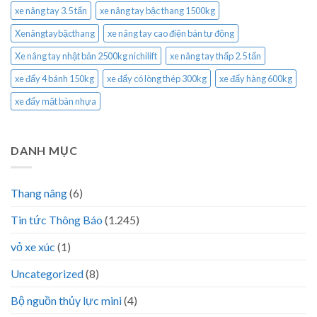
xe nâng tay 3.5 tấn
xe nâng tay bậc thang 1500kg
Xenângtaybặcthang
xe nâng tay cao điện bán tự động
Xe nâng tay nhật bản 2500kg nichilift
xe nâng tay thấp 2.5 tấn
xe đẩy 4 bánh 150kg
xe đẩy có lòng thép 300kg
xe đẩy hàng 600kg
xe đẩy mặt bàn nhựa
DANH MỤC
Thang nâng
(6)
Tin tức Thông Báo
(1.245)
vỏ xe xúc
(1)
Uncategorized
(8)
Bộ nguồn thủy lực mini
(4)