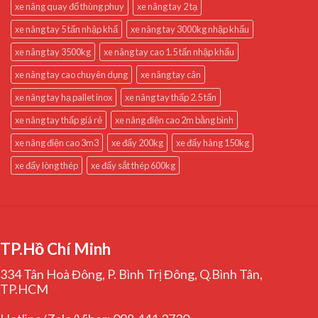
xe nâng quay đổ thùng phuy
xe nâng tay 2 tạ
xe nâng tay 5 tấn nhập khẩ
xe nâng tay 3000kg nhập khẩu
xe nâng tay 3500kg
xe nâng tay cao 1.5 tấn nhập khẩu
xe nâng tay cao chuyên dụng
xe nâng tay cân
xe nâng tay hạ pallet inox
xe nâng tay thấp 2.5 tấn
xe nâng tay thấp giá rẻ
xe nâng điện cao 2m bằng bình
xe nâng điện cao 3m3
xe đẩy 200kg
xe đẩy hàng 150kg
xe đẩy lòng thép
xe đẩy sắt thép 600kg
TP.Hồ Chí Minh
334 Tân Hoà Đông, P. Bình Trị Đông, Q.Bình Tân,
TP.HCM