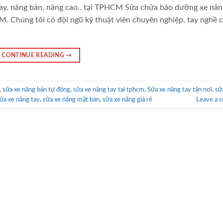
tay, nâng bàn, nâng cao.. tại TPHCM Sữa chữa bảo dưỡng xe nân
CM. Chúng tôi có đội ngũ kỹ thuật viên chuyên nghiệp, tay nghề 
CONTINUE READING
→
,
sữa xe nâng bán tự động
,
sữa xe nâng tay tại tphcm
,
Sữa xe nâng tay tận nơi
,
sữ
ữa xe nâng tay
,
sữa xe nâng mặt bàn
,
sữa xe nâng giá rẻ
Leave a 