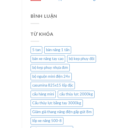
BÌNH LUẬN
TỪ KHÓA
5 tan
bàn nâng 1 tấn
bán xe nâng tay cao
bộ kep phuy đôi
bộ kẹp phuy nhựa đơn
bộ nguộn mini điện 24v
casumina 825x15 lốp đặc
cẩu hàng mini
cẩu thủy lực 2000kg
Cẩu thủy lực bằng tay 3000kg
Giảm giá thang nâng điện gấp gút 8m
lốp xe nâng 500-8