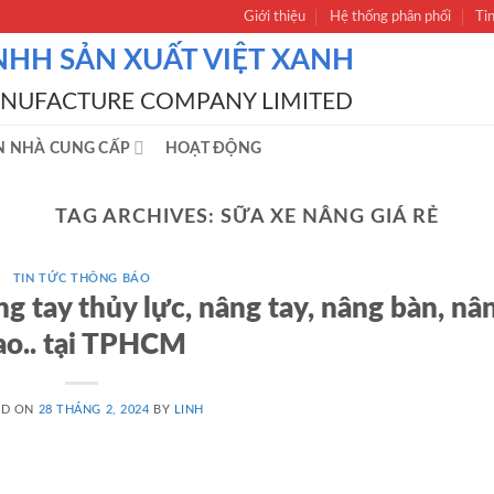
Giới thiệu
Hệ thống phân phối
Ti
NHH SẢN XUẤT VIỆT XANH
ANUFACTURE COMPANY LIMITED
N NHÀ CUNG CẤP
HOẠT ĐỘNG
TAG ARCHIVES:
SỮA XE NÂNG GIÁ RẺ
TIN TỨC THÔNG BÁO
 tay thủy lực, nâng tay, nâng bàn, nâ
ao.. tại TPHCM
ED ON
28 THÁNG 2, 2024
BY
LINH