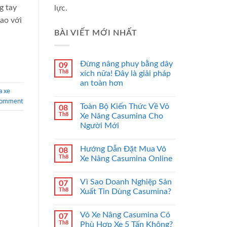
g tay
lực.
cao với
BÀI VIẾT MỚI NHẤT
Đừng nâng phuy bằng dây
09
Th8
xích nữa! Đây là giải pháp
an toàn hơn
a xe
comment
Toàn Bộ Kiến Thức Về Vỏ
08
Th8
Xe Nâng Casumina Cho
Người Mới
Hướng Dẫn Đặt Mua Vỏ
08
Th8
Xe Nâng Casumina Online
Vì Sao Doanh Nghiệp Sản
07
Th8
Xuất Tin Dùng Casumina?
Vỏ Xe Nâng Casumina Có
07
Th8
Phù Hợp Xe 5 Tấn Không?