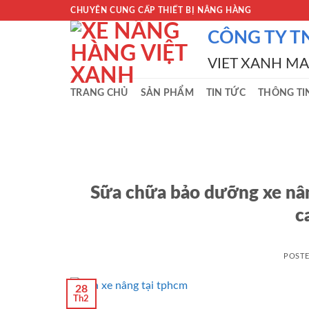
Skip
CHUYÊN CUNG CẤP THIẾT BỊ NÂNG HÀNG
to
CÔNG TY T
content
VIET XANH M
TRANG CHỦ
SẢN PHẨM
TIN TỨC
THÔNG TI
Sữa chữa bảo dưỡng xe nâng
c
POST
28
Th2