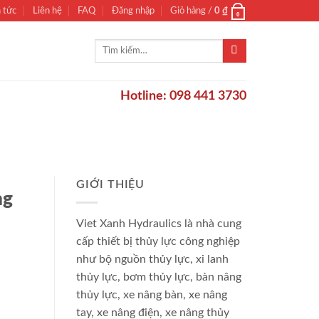
n tức
Liên hệ
FAQ
Đăng nhập
Giỏ hàng /
0
₫
0
Tìm
kiếm:
Hotline: 098 441 3730
GIỚI THIỆU
ng
Viet Xanh Hydraulics là nhà cung
cấp thiết bị thủy lực công nghiệp
như bộ nguồn thủy lực, xi lanh
thủy lực, bơm thủy lực, bàn nâng
thủy lực, xe nâng bàn, xe nâng
tay, xe nâng điện, xe nâng thủy