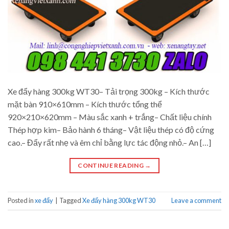
Xe đẩy hàng 300kg WT30– Tải trọng 300kg – Kích thước
mặt bàn 910×610mm – Kích thước tổng thể
920×210×620mm – Màu sắc xanh + trắng– Chất liệu chính
Thép hợp kim– Bảo hành 6 tháng– Vật liệu thép có độ cứng
cao.– Đẩy rất nhẹ và êm chỉ bằng lực tác động nhỏ.– An […]
CONTINUE READING
→
Posted in
xe đẩy
|
Tagged
Xe đẩy hàng 300kg WT30
Leave a comment