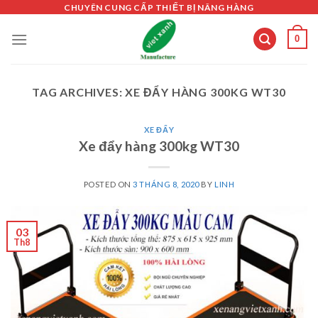
Skip
CHUYÊN CUNG CẤP THIẾT BỊ NÂNG HÀNG
to
0
content
TAG ARCHIVES:
XE ĐẨY HÀNG 300KG WT30
XE ĐẨY
Xe đẩy hàng 300kg WT30
POSTED ON
3 THÁNG 8, 2020
BY
LINH
03
Th8