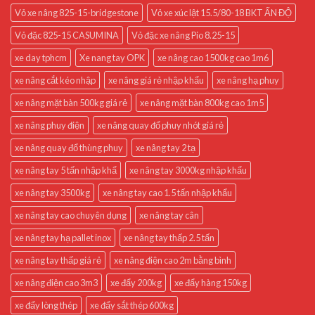
Vỏ xe nâng 825-15-bridgestone
Vỏ xe xúc lật 15.5/80-18 BKT ẤN ĐỘ
Vỏ đặc 825-15 CASUMINA
Vỏ đặc xe nâng Pio 8.25-15
xe day tphcm
Xe nang tay OPK
xe nâng cao 1500kg cao 1m6
xe nâng cắt kéo nhập
xe nâng giá rẻ nhập khẩu
xe nâng hạ phuy
xe nâng mặt bàn 500kg giá rẻ
xe nâng mặt bàn 800kg cao 1m5
xe nâng phuy điện
xe nâng quay đổ phuy nhót giá rẻ
xe nâng quay đổ thùng phuy
xe nâng tay 2 tạ
xe nâng tay 5 tấn nhập khẩ
xe nâng tay 3000kg nhập khẩu
xe nâng tay 3500kg
xe nâng tay cao 1.5 tấn nhập khẩu
xe nâng tay cao chuyên dụng
xe nâng tay cân
xe nâng tay hạ pallet inox
xe nâng tay thấp 2.5 tấn
xe nâng tay thấp giá rẻ
xe nâng điện cao 2m bằng bình
xe nâng điện cao 3m3
xe đẩy 200kg
xe đẩy hàng 150kg
xe đẩy lòng thép
xe đẩy sắt thép 600kg