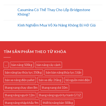
Casumina Có Thể Thay Cho Lốp Bridgestone
Không?
Kinh Nghiệm Mua Vỏ Xe Nâng Không Bị Hớ Giá
TÌM SẢN PHẨM THEO TỪ KHÓA
...
bàn nâng 500kg
bàn nâng cây cảnh
bàn nâng tay thủy lực 350kg
bán bàn nâng thủy lực 1 tấn
bán xe nâng điện pallet
bán xe đẩy 2 tầng
bộ nguồn mini điện
thang nang chay dien 8m
thang nang doi 10m
thang nâng người 12m
thang nâng người tự hành GTJZ
thang nâng nhập khẩu 9m
thiết bị nâng bàn 500kg