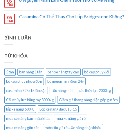
05
Th8
Casumina Có Thể Thay Cho Lốp Bridgestone Không?
05
Th8
BÌNH LUẬN
TỪ KHÓA
5 tan
bàn nâng 1 tấn
bán xe nâng tay cao
bộ kep phuy đôi
bộ kẹp phuy nhựa đơn
bộ nguộn mini điện 24v
casumina 825x15 lốp đặc
cẩu hàng mini
cẩu thủy lực 2000kg
Cẩu thủy lực bằng tay 3000kg
Giảm giá thang nâng điện gấp gút 8m
lốp xe nâng 500-8
Lốp xe nâng đặc 815-15
mua xe nâng bàn nhập khẩu
mua xe nâng giá rẻ
mua xe nâng gắn cân
móc cẩu giá rẻ ...Xe nâng nhập khẩu