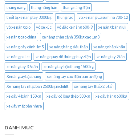
thang nang
thang nâng hàn
thang nâng điện
thiết bị xe nâng tay 3000kg
thùng rác
vỏ xe nâng Casumina 700-12
vỏ xe nâng pio
vỏ xe xúc
vỏ đặc xe nâng 600-9
xe nâng bàn niuli
xe nâng cao china
xe nâng chậu cảnh 350kg cao 1m3
xe nâng cây cảnh 1m5
xe nâng hàng siêu thấp
xe nâng nhập khẩu
xe nâng pallet
xe nâng quay đổ thùng phuy điện
xe nâng tay 2 tấn
xe nâng tay 3.5 tấn
xe nâng tay bậc thang 1500kg
Xenângtaybặcthang
xe nâng tay cao điện bán tự động
Xe nâng tay nhật bản 2500kg nichilift
xe nâng tay thấp 2.5 tấn
xe đẩy 4 bánh 150kg
xe đẩy có lòng thép 300kg
xe đẩy hàng 600kg
xe đẩy mặt bàn nhựa
DANH MỤC