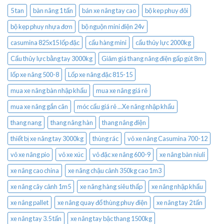
5 tan
bàn nâng 1 tấn
bán xe nâng tay cao
bộ kep phuy đôi
bộ kẹp phuy nhựa đơn
bộ nguộn mini điện 24v
casumina 825x15 lốp đặc
cẩu hàng mini
cẩu thủy lực 2000kg
Cẩu thủy lực bằng tay 3000kg
Giảm giá thang nâng điện gấp gút 8m
lốp xe nâng 500-8
Lốp xe nâng đặc 815-15
mua xe nâng bàn nhập khẩu
mua xe nâng giá rẻ
mua xe nâng gắn cân
móc cẩu giá rẻ ...Xe nâng nhập khẩu
thang nang
thang nâng hàn
thang nâng điện
thiết bị xe nâng tay 3000kg
thùng rác
vỏ xe nâng Casumina 700-12
vỏ xe nâng pio
vỏ xe xúc
vỏ đặc xe nâng 600-9
xe nâng bàn niuli
xe nâng cao china
xe nâng chậu cảnh 350kg cao 1m3
xe nâng cây cảnh 1m5
xe nâng hàng siêu thấp
xe nâng nhập khẩu
xe nâng pallet
xe nâng quay đổ thùng phuy điện
xe nâng tay 2 tấn
xe nâng tay 3.5 tấn
xe nâng tay bậc thang 1500kg