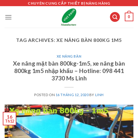
Skip
CHUYÊN CUNG CẤP THIẾT BỊ NÂNG HÀNG
to
0
content
TAG ARCHIVES:
XE NÂNG BÀN 800KG 1M5
XE NÂNG BÀN
Xe nâng mặt bàn 800kg-1m5, xe nâng bàn
800kg 1m5 nhập khẩu – Hotline: 098 441
3730 Ms Linh
POSTED ON
16 THÁNG 12, 2020
BY
LINH
16
Th12