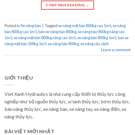
CONTINUE READING
→
Posted in
Xe nâng bàn
|
Tagged
xe nâng mặt bàn 800kg cao 1m5
,
xe nâng
bàn 800kg cao 1m5
,
bán xe nâng bàn 800kg
,
xe nâng bàn 800kg nâng cao
1m5
,
xe nâng mặt bàn 800kg nâng cao 1m5
,
xe nâng bàn 800kg 1m5
,
ban xe
nâng mặt bàn 500kg 1m5. xe nâng bàn 800kg
,
xe nâng cây cảnh
Leave a comment
GIỚI THIỆU
Viet Xanh Hydraulics là nhà cung cấp thiết bị thủy lực công
nghiệp như bộ nguồn thủy lực, xi lanh thủy lực, bơm thủy lực,
bàn nâng thủy lực, xe nâng bàn, xe nâng tay, xe nâng điện, xe
nâng thủy lực.
BÀI VIẾT MỚI NHẤT