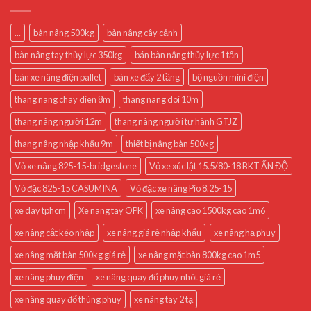
...
bàn nâng 500kg
bàn nâng cây cảnh
bàn nâng tay thủy lực 350kg
bán bàn nâng thủy lực 1 tấn
bán xe nâng điện pallet
bán xe đẩy 2 tầng
bộ nguồn mini điện
thang nang chay dien 8m
thang nang doi 10m
thang nâng người 12m
thang nâng người tự hành GTJZ
thang nâng nhập khẩu 9m
thiết bị nâng bàn 500kg
Vỏ xe nâng 825-15-bridgestone
Vỏ xe xúc lật 15.5/80-18 BKT ẤN ĐỘ
Vỏ đặc 825-15 CASUMINA
Vỏ đặc xe nâng Pio 8.25-15
xe day tphcm
Xe nang tay OPK
xe nâng cao 1500kg cao 1m6
xe nâng cắt kéo nhập
xe nâng giá rẻ nhập khẩu
xe nâng hạ phuy
xe nâng mặt bàn 500kg giá rẻ
xe nâng mặt bàn 800kg cao 1m5
xe nâng phuy điện
xe nâng quay đổ phuy nhót giá rẻ
xe nâng quay đổ thùng phuy
xe nâng tay 2 tạ