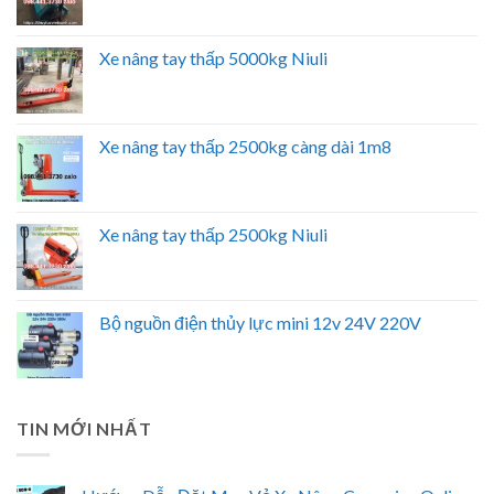
Xe nâng tay thấp 5000kg Niuli
Xe nâng tay thấp 2500kg càng dài 1m8
Xe nâng tay thấp 2500kg Niuli
Bộ nguồn điện thủy lực mini 12v 24V 220V
TIN MỚI NHẤT