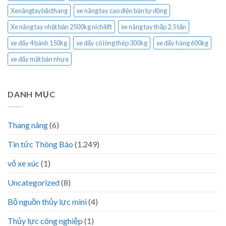
Xenângtaybặcthang
xe nâng tay cao điện bán tự động
Xe nâng tay nhật bản 2500kg nichilift
xe nâng tay thấp 2.5 tấn
xe đẩy 4 bánh 150kg
xe đẩy có lòng thép 300kg
xe đẩy hàng 600kg
xe đẩy mặt bàn nhựa
DANH MỤC
Thang nâng
(6)
Tin tức Thông Báo
(1.249)
vỏ xe xúc
(1)
Uncategorized
(8)
Bộ nguồn thủy lực mini
(4)
Thủy lực công nghiệp
(1)