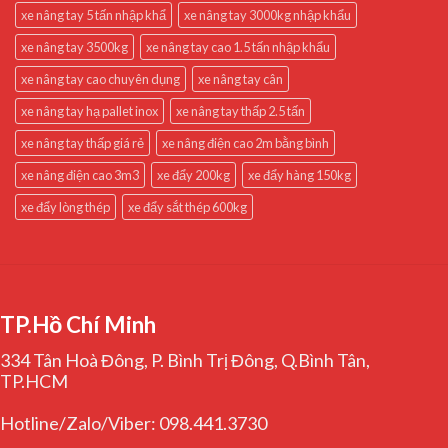
xe nâng tay 5 tấn nhập khẩ
xe nâng tay 3000kg nhập khẩu
xe nâng tay 3500kg
xe nâng tay cao 1.5 tấn nhập khẩu
xe nâng tay cao chuyên dụng
xe nâng tay cân
xe nâng tay hạ pallet inox
xe nâng tay thấp 2.5 tấn
xe nâng tay thấp giá rẻ
xe nâng điện cao 2m bằng bình
xe nâng điện cao 3m3
xe đẩy 200kg
xe đẩy hàng 150kg
xe đẩy lòng thép
xe đẩy sắt thép 600kg
TP.Hồ Chí Minh
334 Tân Hoà Đông, P. Bình Trị Đông, Q.Bình Tân,
TP.HCM
Hotline/Zalo/Viber: 098.441.3730