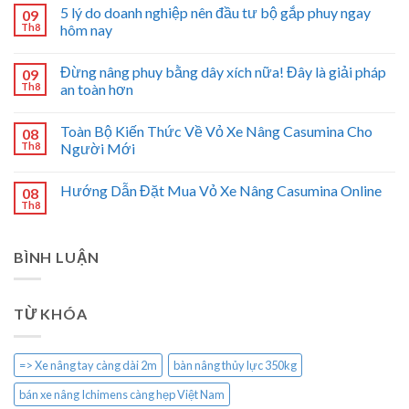
5 lý do doanh nghiệp nên đầu tư bộ gắp phuy ngay
09
Th8
hôm nay
Đừng nâng phuy bằng dây xích nữa! Đây là giải pháp
09
Th8
an toàn hơn
Toàn Bộ Kiến Thức Về Vỏ Xe Nâng Casumina Cho
08
Th8
Người Mới
Hướng Dẫn Đặt Mua Vỏ Xe Nâng Casumina Online
08
Th8
BÌNH LUẬN
TỪ KHÓA
=> Xe nâng tay càng dài 2m
bàn nâng thủy lực 350kg
bán xe nâng Ichimens càng hẹp Việt Nam