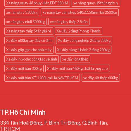
Xe nâng quay đổ phuy điện EDT500-M
xe nâng quay đổ thùng phuy
xe nâng tay 3500kg
xe nâng tay càng hẹp 540x1150mm tải 2500kg
xe nâng tay niuli 3000kg
xe nâng tay thấp 2.5 tấn
Xe nâng tay thấp 5 tấn giá rẻ
Xe đẩy 2 tầng Phong Thạnh
Xe đẩy 600kg tay đẩy cố định
Xe đẩy công nghiệp 2 tầng 350kg
Xe đẩy gấp gọn cho nhà máy
Xe đẩy hàng 4 bánh 2 tầng 200kg
Xe đẩy inox cho công tác vệ sinh
xe đẩy lòng thép
Xe đẩy mặt bàn 300kg
Xe đẩy mặt bàn 450kg chất lượng cao
Xe đẩy mặt bàn XTH200L tại Hà Nội/TP.HCM
xe đẩy sắt thép 600kg
TP.Hồ Chí Minh
334 Tân Hoà Đông, P. Bình Trị Đông, Q.Bình Tân,
TP.HCM