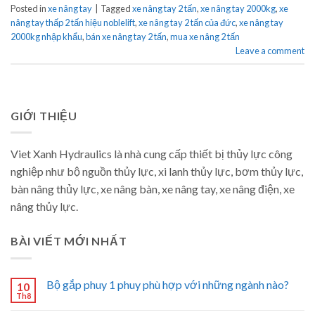
Posted in
xe nâng tay
|
Tagged
xe nâng tay 2 tấn
,
xe nâng tay 2000kg
,
xe
nâng tay thấp 2 tấn hiệu noblelift
,
xe nâng tay 2 tấn của đức
,
xe nâng tay
2000kg nhập khẩu
,
bán xe nâng tay 2 tấn
,
mua xe nâng 2 tấn
Leave a comment
GIỚI THIỆU
Viet Xanh Hydraulics là nhà cung cấp thiết bị thủy lực công
nghiệp như bộ nguồn thủy lực, xi lanh thủy lực, bơm thủy lực,
bàn nâng thủy lực, xe nâng bàn, xe nâng tay, xe nâng điện, xe
nâng thủy lực.
BÀI VIẾT MỚI NHẤT
Bộ gắp phuy 1 phuy phù hợp với những ngành nào?
10
Th8