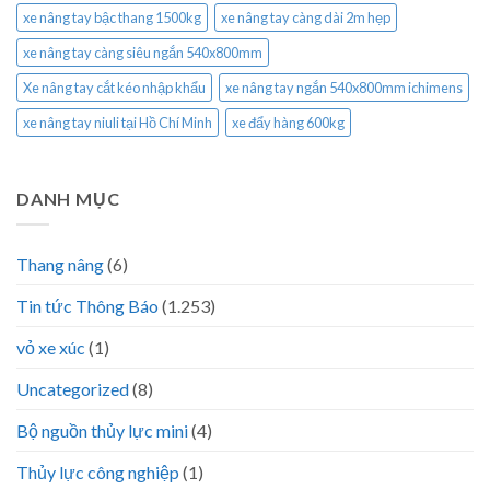
xe nâng tay bậc thang 1500kg
xe nâng tay càng dài 2m hẹp
xe nâng tay càng siêu ngắn 540x800mm
Xe nâng tay cắt kéo nhập khẩu
xe nâng tay ngắn 540x800mm ichimens
xe nâng tay niuli tại Hồ Chí Minh
xe đẩy hàng 600kg
DANH MỤC
Thang nâng
(6)
Tin tức Thông Báo
(1.253)
vỏ xe xúc
(1)
Uncategorized
(8)
Bộ nguồn thủy lực mini
(4)
Thủy lực công nghiệp
(1)