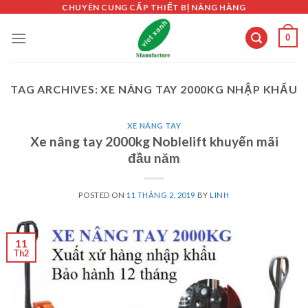
Skip
CHUYÊN CUNG CẤP THIẾT BỊ NÂNG HÀNG
to
0
content
TAG ARCHIVES:
XE NÂNG TAY 2000KG NHẬP KHẨU
XE NÂNG TAY
Xe nâng tay 2000kg Noblelift khuyến mãi
đầu năm
POSTED ON
11 THÁNG 2, 2019
BY
LINH
11
Th2