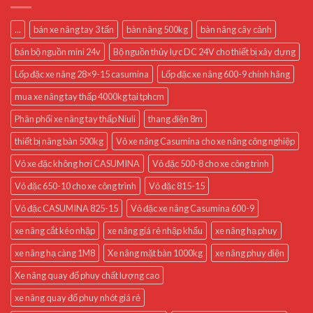
...
bán xe nâng tay 3 tấn
bàn nâng 500kg
bàn nâng cây cảnh
bán bộ nguồn mini 24v
Bộ nguồn thủy lực DC 24V cho thiết bị xây dựng
Lốp đặc xe nâng 28×9-15 casumina
Lốp đặc xe nâng 600-9 chính hãng
mua xe nâng tay thấp 4000kg tại tphcm
Phân phối xe nâng tay thấp Niuli
thang điện 8m
thiết bị nâng bàn 500kg
Vỏ xe nâng Casumina cho xe nâng công nghiệp
Vỏ xe đặc không hơi CASUMINA
Vỏ đặc 500-8 cho xe công trình
Vỏ đặc 650-10 cho xe công trình
Vỏ đặc 815-15
Vỏ đặc CASUMINA 825-15
Vỏ đặc xe nâng Casumina 600-9
xe nâng cắt kéo nhập
xe nâng giá rẻ nhập khẩu
xe nâng hạ phuy
xe nâng hạ càng 1M8
Xe nâng mặt bàn 1000kg
xe nâng phuy điện
Xe nâng quay đổ phuy chất lượng cao
xe nâng quay đổ phuy nhót giá rẻ