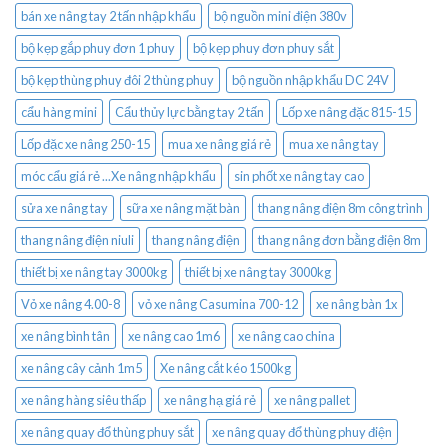
bán xe nâng tay 2 tấn nhập khẩu
bộ nguồn mini điện 380v
bộ kẹp gắp phuy đơn 1 phuy
bộ kẹp phuy đơn phuy sắt
bộ kẹp thùng phuy đôi 2 thùng phuy
bộ nguồn nhập khẩu DC 24V
cẩu hàng mini
Cẩu thủy lực bằng tay 2 tấn
Lốp xe nâng đặc 815-15
Lốp đặc xe nâng 250-15
mua xe nâng giá rẻ
mua xe nâng tay
móc cẩu giá rẻ ...Xe nâng nhập khẩu
sin phốt xe nâng tay cao
sửa xe nâng tay
sữa xe nâng mặt bàn
thang nâng điện 8m công trình
thang nâng điện niuli
thang nâng điện
thang nâng đơn bằng điện 8m
thiết bị xe nâng tay 3000kg
thiết bị xe nâng tay 3000kg
Vỏ xe nâng 4.00-8
vỏ xe nâng Casumina 700-12
xe nâng bàn 1x
xe nâng bình tân
xe nâng cao 1m6
xe nâng cao china
xe nâng cây cảnh 1m5
Xe nâng cắt kéo 1500kg
xe nâng hàng siêu thấp
xe nâng hạ giá rẻ
xe nâng pallet
xe nâng quay đổ thùng phuy sắt
xe nâng quay đổ thùng phuy điện