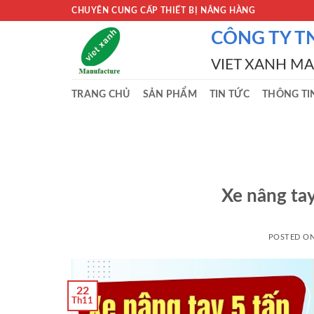
Skip
CHUYÊN CUNG CẤP THIẾT BỊ NÂNG HÀNG
to
CÔNG TY T
content
VIET XANH M
TRANG CHỦ
SẢN PHẨM
TIN TỨC
THÔNG TI
Xe nâng tay
POSTED O
22
Th11