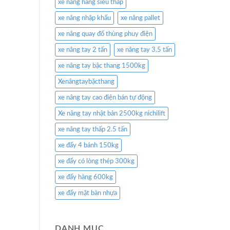
xe nâng hàng siêu thấp
xe nâng nhập khẩu
xe nâng pallet
xe nâng quay đổ thùng phuy điện
xe nâng tay 2 tấn
xe nâng tay 3.5 tấn
xe nâng tay bậc thang 1500kg
Xenângtaybặcthang
xe nâng tay cao điện bán tự động
Xe nâng tay nhật bản 2500kg nichilift
xe nâng tay thấp 2.5 tấn
xe đẩy 4 bánh 150kg
xe đẩy có lòng thép 300kg
xe đẩy hàng 600kg
xe đẩy mặt bàn nhựa
DANH MỤC