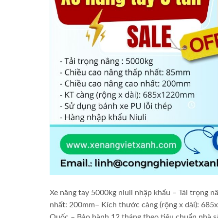
Xe nâng tay 5000kg niuli nhập khẩu – Tải trọn
nhất: 200mm– Kích thước càng (rộng x dài): 685
Quốc.– Bảo hành 12 tháng theo tiêu chuẩn nhà s