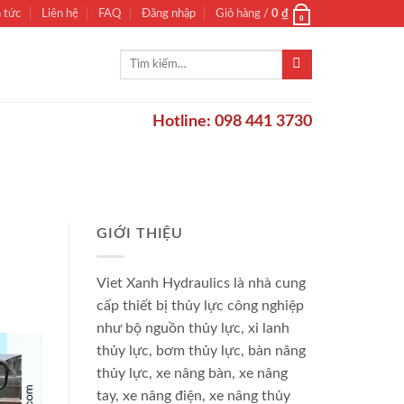
n tức
Liên hệ
FAQ
Đăng nhập
Giỏ hàng /
0
₫
0
Tìm
kiếm:
Hotline: 098 441 3730
GIỚI THIỆU
Viet Xanh Hydraulics là nhà cung
cấp thiết bị thủy lực công nghiệp
như bộ nguồn thủy lực, xi lanh
thủy lực, bơm thủy lực, bàn nâng
thủy lực, xe nâng bàn, xe nâng
tay, xe nâng điện, xe nâng thủy