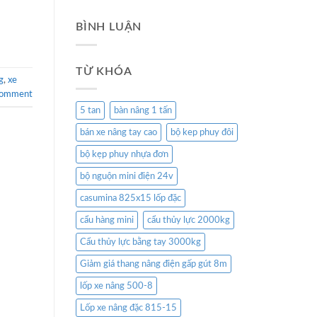
BÌNH LUẬN
TỪ KHÓA
g
,
xe
comment
5 tan
bàn nâng 1 tấn
bán xe nâng tay cao
bộ kep phuy đôi
bộ kẹp phuy nhựa đơn
bộ nguộn mini điện 24v
casumina 825x15 lốp đặc
cẩu hàng mini
cẩu thủy lực 2000kg
Cẩu thủy lực bằng tay 3000kg
Giảm giá thang nâng điện gấp gút 8m
lốp xe nâng 500-8
Lốp xe nâng đặc 815-15