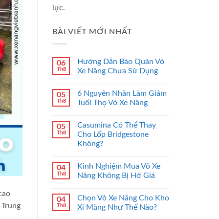
lực.
BÀI VIẾT MỚI NHẤT
Hướng Dẫn Bảo Quản Vỏ
06
Th8
Xe Nâng Chưa Sử Dụng
6 Nguyên Nhân Làm Giảm
05
Th8
Tuổi Thọ Vỏ Xe Nâng
Casumina Có Thể Thay
05
Th8
Cho Lốp Bridgestone
Không?
Kinh Nghiệm Mua Vỏ Xe
04
Th8
Nâng Không Bị Hớ Giá
cao
Chọn Vỏ Xe Nâng Cho Kho
04
 Trung
Th8
Xi Măng Như Thế Nào?