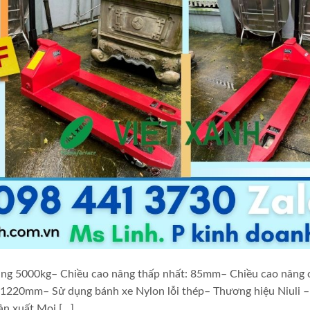
g nâng 5000kg– Chiều cao nâng thấp nhất: 85mm– Chiều cao nâng 
x1220mm– Sử dụng bánh xe Nylon lỗi thép– Thương hiệu Niuli –
ản xuất Mọi […]