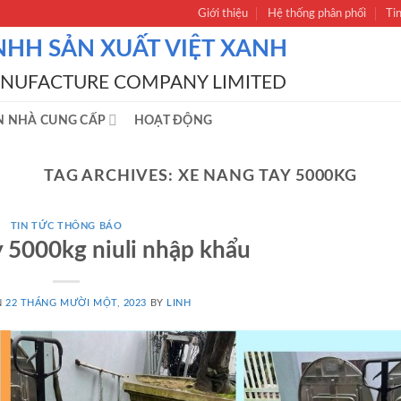
Giới thiệu
Hệ thống phân phối
Ti
NHH SẢN XUẤT VIỆT XANH
ANUFACTURE COMPANY LIMITED
N NHÀ CUNG CẤP
HOẠT ĐỘNG
TAG ARCHIVES:
XE NANG TAY 5000KG
TIN TỨC THÔNG BÁO
 5000kg niuli nhập khẩu
N
22 THÁNG MƯỜI MỘT, 2023
BY
LINH