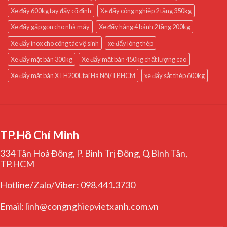
Xe đẩy 600kg tay đẩy cố định
Xe đẩy công nghiệp 2 tầng 350kg
Xe đẩy gấp gọn cho nhà máy
Xe đẩy hàng 4 bánh 2 tầng 200kg
Xe đẩy inox cho công tác vệ sinh
xe đẩy lòng thép
Xe đẩy mặt bàn 300kg
Xe đẩy mặt bàn 450kg chất lượng cao
Xe đẩy mặt bàn XTH200L tại Hà Nội/TP.HCM
xe đẩy sắt thép 600kg
TP.Hồ Chí Minh
334 Tân Hoà Đông, P. Bình Trị Đông, Q.Bình Tân,
TP.HCM
Hotline/Zalo/Viber: 098.441.3730
Email: linh@congnghiepvietxanh.com.vn