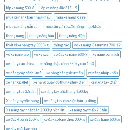
lốp xe nâng 500-8
Lốp xe nâng đặc 815-15
mua xe nâng bàn nhập khẩu
mua xe nâng giá rẻ
mua xe nâng gắn cân
móc cẩu giá rẻ ...Xe nâng nhập khẩu
thang nang
thang nâng hàn
thang nâng điện
thiết bị xe nâng tay 3000kg
thùng rác
vỏ xe nâng Casumina 700-12
vỏ xe nâng pio
vỏ xe xúc
vỏ đặc xe nâng 600-9
xe nâng bàn niuli
xe nâng cao china
xe nâng chậu cảnh 350kg cao 1m3
xe nâng cây cảnh 1m5
xe nâng hàng siêu thấp
xe nâng nhập khẩu
xe nâng pallet
xe nâng quay đổ thùng phuy điện
xe nâng tay 2 tấn
xe nâng tay 3.5 tấn
xe nâng tay bậc thang 1500kg
Xenângtaybặcthang
xe nâng tay cao điện bán tự động
Xe nâng tay nhật bản 2500kg nichilift
xe nâng tay thấp 2.5 tấn
xe đẩy 4 bánh 150kg
xe đẩy có lòng thép 300kg
xe đẩy hàng 600kg
xe đẩy mặt bàn nhựa