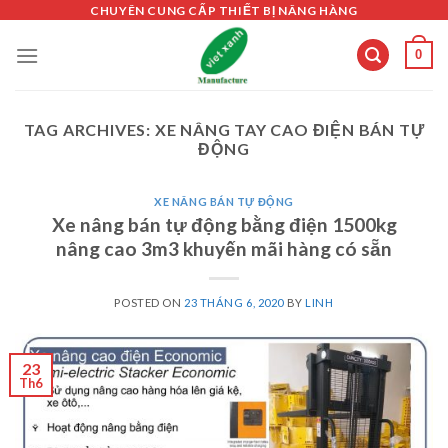
Skip
CHUYÊN CUNG CẤP THIẾT BỊ NÂNG HÀNG
to
0
content
TAG ARCHIVES:
XE NÂNG TAY CAO ĐIỆN BÁN TỰ
ĐỘNG
XE NÂNG BÁN TỰ ĐỘNG
Xe nâng bán tự động bằng điện 1500kg
nâng cao 3m3 khuyến mãi hàng có sẵn
POSTED ON
23 THÁNG 6, 2020
BY
LINH
23
Th6