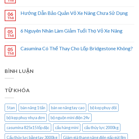
Th8
Hướng Dẫn Bảo Quản Vỏ Xe Nâng Chưa Sử Dụng
06
Th8
6 Nguyên Nhân Làm Giảm Tuổi Thọ Vỏ Xe Nâng
05
Th8
Casumina Có Thể Thay Cho Lốp Bridgestone Không?
05
Th8
BÌNH LUẬN
TỪ KHÓA
5 tan
bàn nâng 1 tấn
bán xe nâng tay cao
bộ kep phuy đôi
bộ kẹp phuy nhựa đơn
bộ nguộn mini điện 24v
casumina 825x15 lốp đặc
cẩu hàng mini
cẩu thủy lực 2000kg
Cẩu thủy lực bằng tay 3000kg
Giảm giá thang nâng điện gấp gút 8m