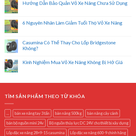
Hướng Dẫn Bảo Quản Vỏ Xe Nâng Chưa Sử Dụng
6 Nguyên Nhân Làm Giảm Tuổi Thọ Vỏ Xe Nâng
Casumina Có Thể Thay Cho Lốp Bridgestone
Không?
Kinh Nghiệm Mua Vỏ Xe Nâng Không Bị Hớ Giá
TÌM SẢN PHẨM THEO TỪ KHÓA
...
bán xe nâng tay 3 tấn
bàn nâng 500kg
bàn nâng cây cảnh
bán bộ nguồn mini 24v
Bộ nguồn thủy lực DC 24V cho thiết bị xây dựng
Lốp đặc xe nâng 28×9-15 casumina
Lốp đặc xe nâng 600-9 chính hãng