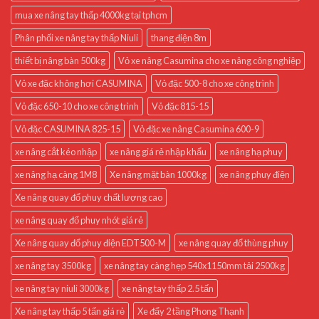
mua xe nâng tay thấp 4000kg tại tphcm
Phân phối xe nâng tay thấp Niuli
thang điện 8m
thiết bị nâng bàn 500kg
Vỏ xe nâng Casumina cho xe nâng công nghiệp
Vỏ xe đặc không hơi CASUMINA
Vỏ đặc 500-8 cho xe công trình
Vỏ đặc 650-10 cho xe công trình
Vỏ đặc 815-15
Vỏ đặc CASUMINA 825-15
Vỏ đặc xe nâng Casumina 600-9
xe nâng cắt kéo nhập
xe nâng giá rẻ nhập khẩu
xe nâng hạ phuy
xe nâng hạ càng 1M8
Xe nâng mặt bàn 1000kg
xe nâng phuy điện
Xe nâng quay đổ phuy chất lượng cao
xe nâng quay đổ phuy nhót giá rẻ
Xe nâng quay đổ phuy điện EDT500-M
xe nâng quay đổ thùng phuy
xe nâng tay 3500kg
xe nâng tay càng hẹp 540x1150mm tải 2500kg
xe nâng tay niuli 3000kg
xe nâng tay thấp 2.5 tấn
Xe nâng tay thấp 5 tấn giá rẻ
Xe đẩy 2 tầng Phong Thạnh