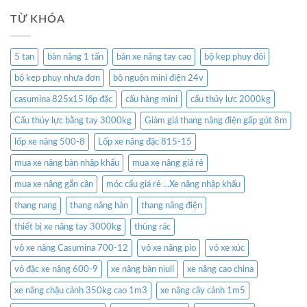
TỪ KHÓA
5 tan
bàn nâng 1 tấn
bán xe nâng tay cao
bộ kep phuy đôi
bộ kẹp phuy nhựa đơn
bộ nguộn mini điện 24v
casumina 825x15 lốp đặc
cẩu hàng mini
cẩu thủy lực 2000kg
Cẩu thủy lực bằng tay 3000kg
Giảm giá thang nâng điện gấp gút 8m
lốp xe nâng 500-8
Lốp xe nâng đặc 815-15
mua xe nâng bàn nhập khẩu
mua xe nâng giá rẻ
mua xe nâng gắn cân
móc cẩu giá rẻ ...Xe nâng nhập khẩu
thang nang
thang nâng hàn
thang nâng điện
thiết bị xe nâng tay 3000kg
thùng rác
vỏ xe nâng Casumina 700-12
vỏ xe nâng pio
vỏ xe xúc
vỏ đặc xe nâng 600-9
xe nâng bàn niuli
xe nâng cao china
xe nâng chậu cảnh 350kg cao 1m3
xe nâng cây cảnh 1m5