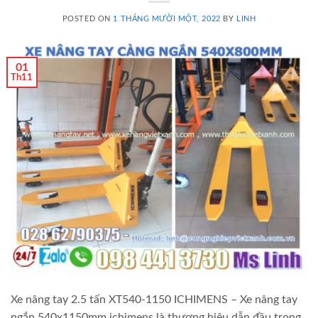
POSTED ON
1 THÁNG MƯỜI MỘT, 2022
BY
LINH
01
Th11
Xe nâng tay 2.5 tấn XT540-1150 ICHIMENS – Xe nâng tay
ngắn 540x1150mm ichimens là thương hiệu dẫn đầu trong