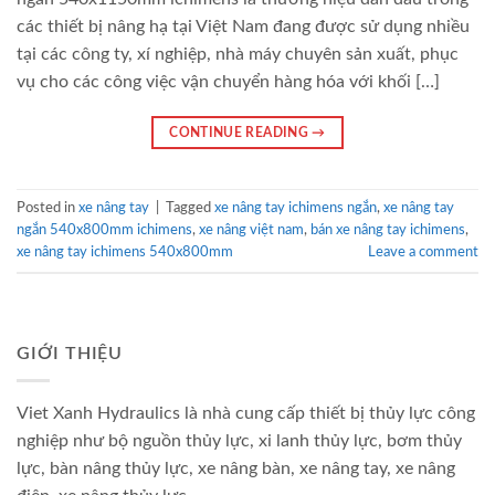
các thiết bị nâng hạ tại Việt Nam đang được sử dụng nhiều
tại các công ty, xí nghiệp, nhà máy chuyên sản xuất, phục
vụ cho các công việc vận chuyển hàng hóa với khối […]
CONTINUE READING
→
Posted in
xe nâng tay
|
Tagged
xe nâng tay ichimens ngắn
,
xe nâng tay
ngắn 540x800mm ichimens
,
xe nâng việt nam
,
bán xe nâng tay ichimens
,
xe nâng tay ichimens 540x800mm
Leave a comment
GIỚI THIỆU
Viet Xanh Hydraulics là nhà cung cấp thiết bị thủy lực công
nghiệp như bộ nguồn thủy lực, xi lanh thủy lực, bơm thủy
lực, bàn nâng thủy lực, xe nâng bàn, xe nâng tay, xe nâng