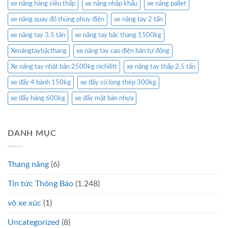
xe nâng hàng siêu thấp
xe nâng nhập khẩu
xe nâng pallet
xe nâng quay đổ thùng phuy điện
xe nâng tay 2 tấn
xe nâng tay 3.5 tấn
xe nâng tay bậc thang 1500kg
Xenângtaybặcthang
xe nâng tay cao điện bán tự động
Xe nâng tay nhật bản 2500kg nichilift
xe nâng tay thấp 2.5 tấn
xe đẩy 4 bánh 150kg
xe đẩy có lòng thép 300kg
xe đẩy hàng 600kg
xe đẩy mặt bàn nhựa
DANH MỤC
Thang nâng
(6)
Tin tức Thông Báo
(1.248)
vỏ xe xúc
(1)
Uncategorized
(8)