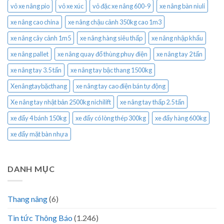
vỏ xe nâng pio
vỏ xe xúc
vỏ đặc xe nâng 600-9
xe nâng bàn niuli
xe nâng cao china
xe nâng chậu cảnh 350kg cao 1m3
xe nâng cây cảnh 1m5
xe nâng hàng siêu thấp
xe nâng nhập khẩu
xe nâng pallet
xe nâng quay đổ thùng phuy điện
xe nâng tay 2 tấn
xe nâng tay 3.5 tấn
xe nâng tay bậc thang 1500kg
Xenângtaybặcthang
xe nâng tay cao điện bán tự động
Xe nâng tay nhật bản 2500kg nichilift
xe nâng tay thấp 2.5 tấn
xe đẩy 4 bánh 150kg
xe đẩy có lòng thép 300kg
xe đẩy hàng 600kg
xe đẩy mặt bàn nhựa
DANH MỤC
Thang nâng
(6)
Tin tức Thông Báo
(1.246)