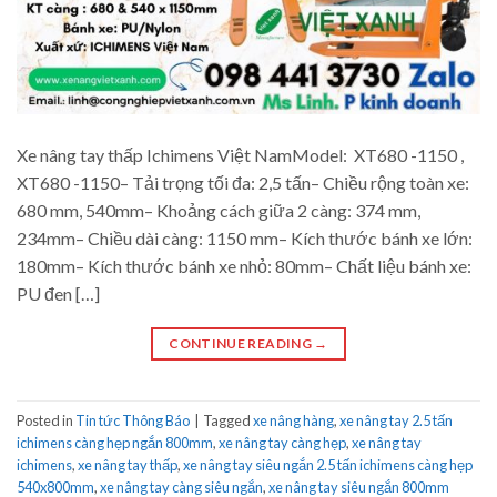
Xe nâng tay thấp Ichimens Việt NamModel: XT680 -1150 ,
XT680 -1150– Tải trọng tối đa: 2,5 tấn– Chiều rộng toàn xe:
680 mm, 540mm– Khoảng cách giữa 2 càng: 374 mm,
234mm– Chiều dài càng: 1150 mm– Kích thước bánh xe lớn:
180mm– Kích thước bánh xe nhỏ: 80mm– Chất liệu bánh xe:
PU đen […]
CONTINUE READING
→
Posted in
Tin tức Thông Báo
|
Tagged
xe nâng hàng
,
xe nâng tay 2.5 tấn
ichimens càng hẹp ngắn 800mm
,
xe nâng tay càng hẹp
,
xe nâng tay
ichimens
,
xe nâng tay thấp
,
xe nâng tay siêu ngắn 2.5 tấn ichimens càng hẹp
540x800mm
,
xe nâng tay càng siêu ngắn
,
xe nâng tay siêu ngắn 800mm