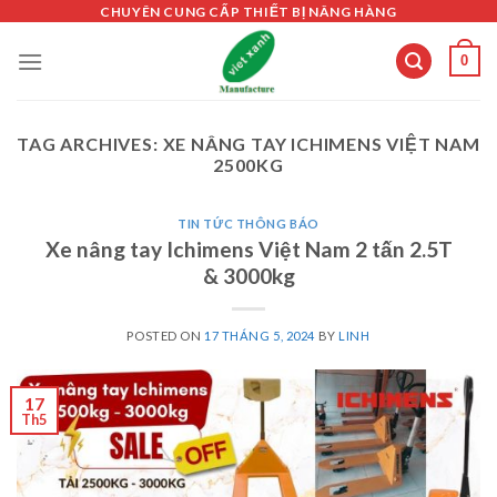
Skip
CHUYÊN CUNG CẤP THIẾT BỊ NÂNG HÀNG
to
0
content
TAG ARCHIVES:
XE NÂNG TAY ICHIMENS VIỆT NAM
2500KG
TIN TỨC THÔNG BÁO
Xe nâng tay Ichimens Việt Nam 2 tấn 2.5T
& 3000kg
POSTED ON
17 THÁNG 5, 2024
BY
LINH
17
Th5