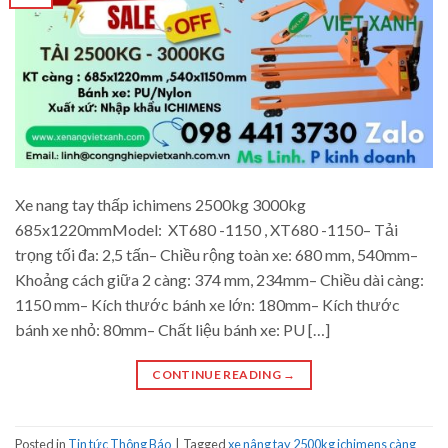
Xe nang tay thấp ichimens 2500kg 3000kg
685x1220mmModel: XT680 -1150 , XT680 -1150– Tải
trọng tối đa: 2,5 tấn– Chiều rộng toàn xe: 680 mm, 540mm–
Khoảng cách giữa 2 càng: 374 mm, 234mm– Chiều dài càng:
1150 mm– Kích thước bánh xe lớn: 180mm– Kích thước
bánh xe nhỏ: 80mm– Chất liệu bánh xe: PU […]
CONTINUE READING
→
Posted in
Tin tức Thông Báo
|
Tagged
xe nâng tay 2500kg ichimens càng