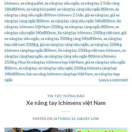
ichimens
,
xe nâng pallet
,
xe nâng tay siêu ngắn
,
xe nâng tay 2.5 tấn càng
540x800mm
,
xe nâng kéo pallet
,
xe nâng tay càng siêu ngắn 800mm
,
xe
nâng tay càng siêu ngắn 800mm ichimens 2.5 tấn
,
giá xe nâng tay
,
giá xe
nâng tay càng ngắn 800mm
,
xe nâng tay càng siêu ngắn 540x800mm
,
Xe
nâng tay Ichimens Việt Nam 2500kg
,
xe nâng tay càng ngắn 800mm
,
xe
nâng tay siêu ngắn 540x800mm
,
Xe nâng tay Ichimens 2500kg việt nam
,
giá
xe nâng tay siêu ngắn
,
xe nâng tay 2500kg càng 540x800mm
,
xe nâng tay
hẹp việt nam 2500kg
,
giá xe nâng tay càng siêu ngắn
,
xe nâng tay 2500kg
ichimens càng hẹp ngắn 800mm
,
Xe nâng tay 2500kg việt nam Ichimens
,
xe
nâng tay càng hẹp ngắn
,
xe nâng tay càng siêu ngắn 800mm ichimens
2500kg
,
Mua Xe nâng tay Ichimens hẹp Việt Nam
,
giá xe nâng tay siêu ngắn
800mm
,
xe nâng tay
,
xe nâng tay siêu ngắn 2500kg ichimens càng hẹp
540x800mm
,
bán xe nâng Ichimens càng hẹp Việt Nam
,
xe nâng tay hẹp
ngắn
Leave a comment
TIN TỨC THÔNG BÁO
Xe nâng tay ichimens việt Nam
POSTED ON
14 THÁNG 12, 2023
BY
LINH