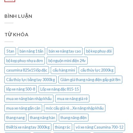
BÌNH LUẬN
TỪ KHÓA
5 tan
bàn nâng 1 tấn
bán xe nâng tay cao
bộ kep phuy đôi
bộ kẹp phuy nhựa đơn
bộ nguộn mini điện 24v
casumina 825x15 lốp đặc
cẩu hàng mini
cẩu thủy lực 2000kg
Cẩu thủy lực bằng tay 3000kg
Giảm giá thang nâng điện gấp gút 8m
lốp xe nâng 500-8
Lốp xe nâng đặc 815-15
mua xe nâng bàn nhập khẩu
mua xe nâng giá rẻ
mua xe nâng gắn cân
móc cẩu giá rẻ ...Xe nâng nhập khẩu
thang nang
thang nâng hàn
thang nâng điện
thiết bị xe nâng tay 3000kg
thùng rác
vỏ xe nâng Casumina 700-12