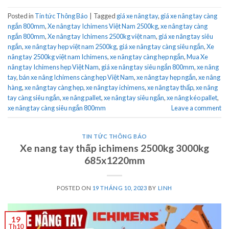
Posted in
Tin tức Thông Báo
|
Tagged
giá xe nâng tay
,
giá xe nâng tay càng
ngắn 800mm
,
Xe nâng tay Ichimens Việt Nam 2500kg
,
xe nâng tay càng
ngắn 800mm
,
Xe nâng tay Ichimens 2500kg việt nam
,
giá xe nâng tay siêu
ngắn
,
xe nâng tay hẹp việt nam 2500kg
,
giá xe nâng tay càng siêu ngắn
,
Xe
nâng tay 2500kg việt nam Ichimens
,
xe nâng tay càng hẹp ngắn
,
Mua Xe
nâng tay Ichimens hẹp Việt Nam
,
giá xe nâng tay siêu ngắn 800mm
,
xe nâng
tay
,
bán xe nâng Ichimens càng hẹp Việt Nam
,
xe nâng tay hẹp ngắn
,
xe nâng
hàng
,
xe nâng tay càng hẹp
,
xe nâng tay ichimens
,
xe nâng tay thấp
,
xe nâng
tay càng siêu ngắn
,
xe nâng pallet
,
xe nâng tay siêu ngắn
,
xe nâng kéo pallet
,
xe nâng tay càng siêu ngắn 800mm
Leave a comment
TIN TỨC THÔNG BÁO
Xe nang tay thấp ichimens 2500kg 3000kg
685x1220mm
POSTED ON
19 THÁNG 10, 2023
BY
LINH
19
Th10