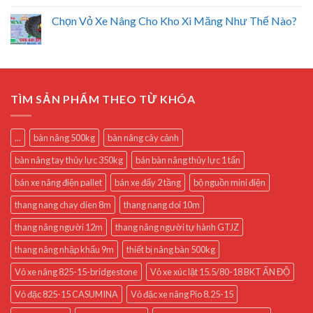
Chọn Vỏ Xe Nâng Cho Kho Xi Măng Như Thế Nào?
TÌM SẢN PHẨM THEO TỪ KHÓA
...
bàn nâng 500kg
bàn nâng cây cảnh
bàn nâng tay thủy lực 350kg
bán bàn nâng thủy lực 1 tấn
bán xe nâng điện pallet
bán xe đẩy 2 tầng
bộ nguồn mini điện
thang nang chay dien 8m
thang nang doi 10m
thang nâng người 12m
thang nâng người tự hành GTJZ
thang nâng nhập khẩu 9m
thiết bị nâng bàn 500kg
Vỏ xe nâng 825-15-bridgestone
Vỏ xe xúc lật 15.5/80-18 BKT ẤN ĐỘ
Vỏ đặc 825-15 CASUMINA
Vỏ đặc xe nâng Pio 8.25-15