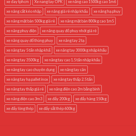
xe day tphcm
Xe nang tay OPK
xe nâng cao 1500kg cao 1m6
xe nâng cắt kéo nhập
xe nâng giá rẻ nhập khẩu
xe nâng hạ phuy
xe nâng mặt bàn 500kg giá rẻ
xe nâng mặt bàn 800kg cao 1m5
xe nâng phuy điện
xe nâng quay đổ phuy nhót giá rẻ
xe nâng quay đổ thùng phuy
xe nâng tay 2 tạ
xe nâng tay 5 tấn nhập khẩ
xe nâng tay 3000kg nhập khẩu
xe nâng tay 3500kg
xe nâng tay cao 1.5 tấn nhập khẩu
xe nâng tay cao chuyên dụng
xe nâng tay cân
xe nâng tay hạ pallet inox
xe nâng tay thấp 2.5 tấn
xe nâng tay thấp giá rẻ
xe nâng điện cao 2m bằng bình
xe nâng điện cao 3m3
xe đẩy 200kg
xe đẩy hàng 150kg
xe đẩy lòng thép
xe đẩy sắt thép 600kg