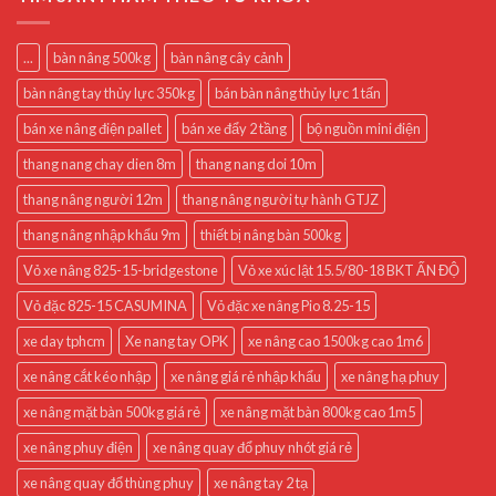
...
bàn nâng 500kg
bàn nâng cây cảnh
bàn nâng tay thủy lực 350kg
bán bàn nâng thủy lực 1 tấn
bán xe nâng điện pallet
bán xe đẩy 2 tầng
bộ nguồn mini điện
thang nang chay dien 8m
thang nang doi 10m
thang nâng người 12m
thang nâng người tự hành GTJZ
thang nâng nhập khẩu 9m
thiết bị nâng bàn 500kg
Vỏ xe nâng 825-15-bridgestone
Vỏ xe xúc lật 15.5/80-18 BKT ẤN ĐỘ
Vỏ đặc 825-15 CASUMINA
Vỏ đặc xe nâng Pio 8.25-15
xe day tphcm
Xe nang tay OPK
xe nâng cao 1500kg cao 1m6
xe nâng cắt kéo nhập
xe nâng giá rẻ nhập khẩu
xe nâng hạ phuy
xe nâng mặt bàn 500kg giá rẻ
xe nâng mặt bàn 800kg cao 1m5
xe nâng phuy điện
xe nâng quay đổ phuy nhót giá rẻ
xe nâng quay đổ thùng phuy
xe nâng tay 2 tạ