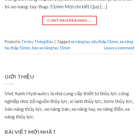
bi-xe-nang-tay-thap-51mm Mọi chi tiết Quý […]
CONTINUE READING
→
Posted in
Tin tức Thông Báo
|
Tagged
xe nâng tay siêu thấp 51mm
,
xe nâng
tay thấp 51mm
,
bán xe nâng tay 51mm
Leave a comment
GIỚI THIỆU
Viet Xanh Hydraulics là nhà cung cấp thiết bị thủy lực công
nghiệp như bộ nguồn thủy lực, xi lanh thủy lực, bơm thủy lực,
bàn nâng thủy lực, xe nâng bàn, xe nâng tay, xe nâng điện, xe
nâng thủy lực.
BÀI VIẾT MỚI NHẤT