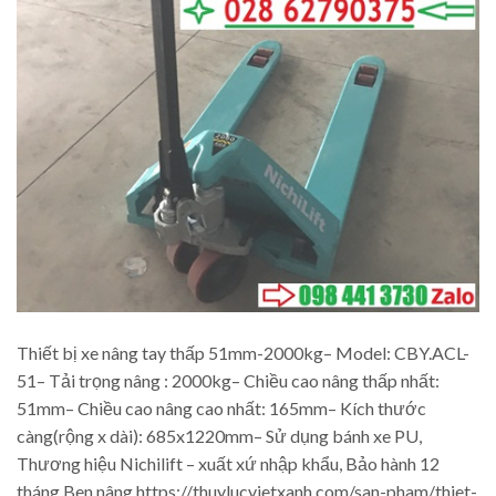
Thiết bị xe nâng tay thấp 51mm-2000kg– Model: CBY.ACL-
51– Tải trọng nâng : 2000kg– Chiều cao nâng thấp nhất:
51mm– Chiều cao nâng cao nhất: 165mm– Kích thước
càng(rộng x dài): 685x1220mm– Sử dụng bánh xe PU,
Thương hiệu Nichilift – xuất xứ nhập khẩu, Bảo hành 12
tháng Ben nâng https://thuylucvietxanh.com/san-pham/thiet-