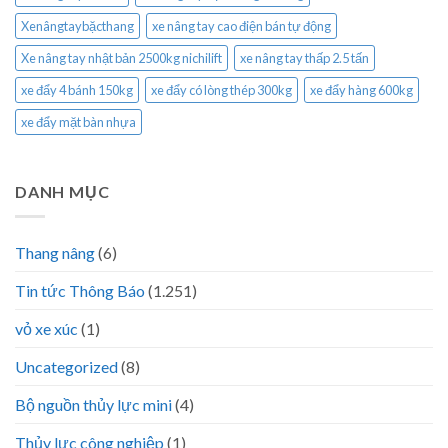
Xenângtaybặcthang
xe nâng tay cao điện bán tự động
Xe nâng tay nhật bản 2500kg nichilift
xe nâng tay thấp 2.5 tấn
xe đẩy 4 bánh 150kg
xe đẩy có lòng thép 300kg
xe đẩy hàng 600kg
xe đẩy mặt bàn nhựa
DANH MỤC
Thang nâng
(6)
Tin tức Thông Báo
(1.251)
vỏ xe xúc
(1)
Uncategorized
(8)
Bộ nguồn thủy lực mini
(4)
Thủy lực công nghiệp
(1)