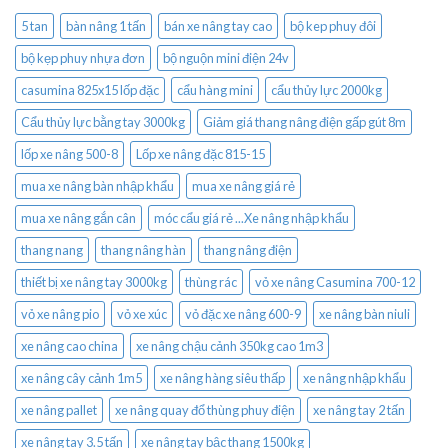
5 tan
bàn nâng 1 tấn
bán xe nâng tay cao
bộ kep phuy đôi
bộ kẹp phuy nhựa đơn
bộ nguộn mini điện 24v
casumina 825x15 lốp đặc
cẩu hàng mini
cẩu thủy lực 2000kg
Cẩu thủy lực bằng tay 3000kg
Giảm giá thang nâng điện gấp gút 8m
lốp xe nâng 500-8
Lốp xe nâng đặc 815-15
mua xe nâng bàn nhập khẩu
mua xe nâng giá rẻ
mua xe nâng gắn cân
móc cẩu giá rẻ ...Xe nâng nhập khẩu
thang nang
thang nâng hàn
thang nâng điện
thiết bị xe nâng tay 3000kg
thùng rác
vỏ xe nâng Casumina 700-12
vỏ xe nâng pio
vỏ xe xúc
vỏ đặc xe nâng 600-9
xe nâng bàn niuli
xe nâng cao china
xe nâng chậu cảnh 350kg cao 1m3
xe nâng cây cảnh 1m5
xe nâng hàng siêu thấp
xe nâng nhập khẩu
xe nâng pallet
xe nâng quay đổ thùng phuy điện
xe nâng tay 2 tấn
xe nâng tay 3.5 tấn
xe nâng tay bậc thang 1500kg