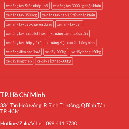
xe nâng tay 5 tấn nhập khẩ
xe nâng tay 3000kg nhập khẩu
xe nâng tay 3500kg
xe nâng tay cao 1.5 tấn nhập khẩu
xe nâng tay cao chuyên dụng
xe nâng tay cân
xe nâng tay hạ pallet inox
xe nâng tay thấp 2.5 tấn
xe nâng tay thấp giá rẻ
xe nâng điện cao 2m bằng bình
xe nâng điện cao 3m3
xe đẩy 200kg
xe đẩy hàng 150kg
xe đẩy lòng thép
xe đẩy sắt thép 600kg
TP.Hồ Chí Minh
334 Tân Hoà Đông, P. Bình Trị Đông, Q.Bình Tân,
TP.HCM
Hotline/Zalo/Viber: 098.441.3730