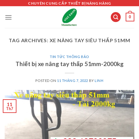
Skip
CHUYÊN CUNG CẤP THIẾT BỊ NÂNG HÀNG
to
0
content
TAG ARCHIVES:
XE NÂNG TAY SIÊU THẤP 51MM
TIN TỨC THÔNG BÁO
Thiết bị xe nâng tay thấp 51mm-2000kg
POSTED ON
11 THÁNG 7, 2022
BY
LINH
11
Th7