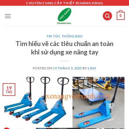
Skip
CHUYÊN CUNG CẤP THIẾT BỊ NÂNG HÀNG
to
0
content
TIN TỨC THÔNG BÁO
Tìm hiểu về các tiêu chuẩn an toàn
khi sử dụng xe nâng tay
POSTED ON
19 THÁNG 5, 2025
BY
LINH
19
Th5