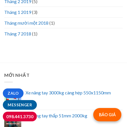
Tháng 2 2019
(5)
Tháng 1 2019
(3)
Tháng mười một 2018
(1)
Tháng 7 2018
(1)
MỚI NHẤT
Xe nâng tay 3000kg càng hẹp 550x1150mm
ZALO
MESSENGER
BÁO GIÁ
Xe nâng tay thấp 51mm 2000kg
098.441.3730