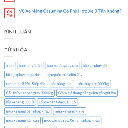
Vỏ Xe Nâng Casumina Có Phù Hợp Xe 3 Tấn Không?
06
Th8
BÌNH LUẬN
TỪ KHÓA
5 tan
bàn nâng 1 tấn
bán xe nâng tay cao
bộ kep phuy đôi
bộ kẹp phuy nhựa đơn
bộ nguộn mini điện 24v
casumina 825x15 lốp đặc
cẩu hàng mini
cẩu thủy lực 2000kg
Cẩu thủy lực bằng tay 3000kg
Giảm giá thang nâng điện gấp gút 8m
lốp xe nâng 500-8
Lốp xe nâng đặc 815-15
mua xe nâng bàn nhập khẩu
mua xe nâng giá rẻ
mua xe nâng gắn cân
móc cẩu giá rẻ ...Xe nâng nhập khẩu