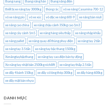
thang nang
thang nâng hàn
thang nâng điện
thiết bị xe nâng tay 3000kg
thùng rác
vỏ xe nâng Casumina 700-12
vỏ xe nâng pio
vỏ xe xúc
vỏ đặc xe nâng 600-9
xe nâng bàn niuli
xe nâng cao china
xe nâng chậu cảnh 350kg cao 1m3
xe nâng cây cảnh 1m5
xe nâng hàng siêu thấp
xe nâng nhập khẩu
xe nâng pallet
xe nâng quay đổ thùng phuy điện
xe nâng tay 2 tấn
xe nâng tay 3.5 tấn
xe nâng tay bậc thang 1500kg
Xenângtaybặcthang
xe nâng tay cao điện bán tự động
Xe nâng tay nhật bản 2500kg nichilift
xe nâng tay thấp 2.5 tấn
xe đẩy 4 bánh 150kg
xe đẩy có lòng thép 300kg
xe đẩy hàng 600kg
xe đẩy mặt bàn nhựa
DANH MỤC