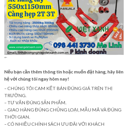
“`
Nếu bạn cần thêm thông tin hoặc muốn đặt hàng, hãy liên
hệ với chúng tôi ngay hôm nay!
– CHÚNG TÔI CAM KẾT BÁN ĐÚNG GIÁ TRÊN THỊ
TRƯỜNG.
– TƯ VẤN ĐÚNG SẢN PHẨM.
– GIAO HÀNG ĐÚNG CHỦNG LOẠI, MẪU MÃ VÀ ĐÚNG
THỜI GIAN.
– CÓ NHIỀU CHÍNH SÁCH ƯU ĐÃI VỚI KHÁCH