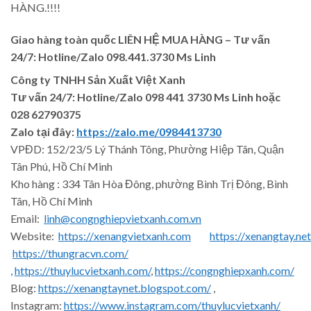
HÀNG.!!!!
Giao hàng toàn quốc LIÊN HỆ MUA HÀNG
– Tư vấn
24/7: Hotline/Zalo 098.441.3730 Ms Linh
Công ty TNHH Sản Xuất Việt Xanh
Tư vấn 24/7: Hotline
/Zalo
098 441 3730
Ms Linh
hoặc
028 62790375
Zalo tại đây:
https://zalo.me/0984413730
VPĐD: 152/23/5 Lý Thánh Tông, Phường Hiệp Tân, Quận
Tân Phú, Hồ Chí Minh
Kho hàng : 334 Tân Hòa Đông, phường Bình Trị Đông, Bình
Tân, Hồ Chí Minh
Email:
linh@congnghiepvietxanh.com.vn
Website:
https://xenangvietxanh.com
https://xenangtay.net
https://thungracvn.com/
,
https://thuylucvietxanh.com/
,
https://congnghiepxanh.com/
Blog:
https://xenangtaynet.blogspot.com/
,
Instagram:
https://www.instagram.com/thuylucvietxanh/