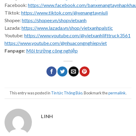
Facebook:
https://www.facebook.com/banxenangtaynhapkha
Tiktok:
https://www.tiktok.com/@xenangtayniuli
Shopee:
https://shopee.vn/shopvietxanh
Lazada:
https://www.lazada.vn/shop/vietxanhpalstic
Youtube:
https://www.youtube.com/@vietxanhlifttruck3561
https://www.youtube.com/@nhuacongnghiepviet
Fanpage:
Môi trường công nghiệp
This entry was posted in
Tin tức Thông Báo
. Bookmark the
permalink
.
LINH