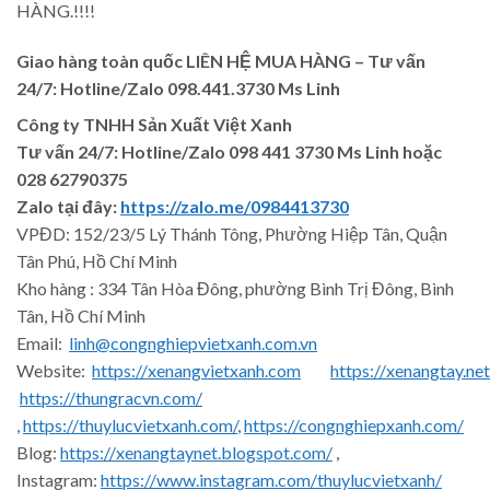
HÀNG.!!!!
Giao hàng toàn quốc LIÊN HỆ MUA HÀNG
– Tư vấn
24/7: Hotline/Zalo 098.441.3730 Ms Linh
Công ty TNHH Sản Xuất Việt Xanh
Tư vấn 24/7: Hotline
/Zalo
098 441 3730
Ms Linh
hoặc
028 62790375
Zalo tại đây:
https://zalo.me/0984413730
VPĐD: 152/23/5 Lý Thánh Tông, Phường Hiệp Tân, Quận
Tân Phú, Hồ Chí Minh
Kho hàng : 334 Tân Hòa Đông, phường Bình Trị Đông, Bình
Tân, Hồ Chí Minh
Email:
linh@congnghiepvietxanh.com.vn
Website:
https://xenangvietxanh.com
https://xenangtay.net
https://thungracvn.com/
,
https://thuylucvietxanh.com/
,
https://congnghiepxanh.com/
Blog:
https://xenangtaynet.blogspot.com/
,
Instagram:
https://www.instagram.com/thuylucvietxanh/