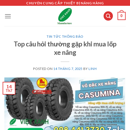
Skip
CHUYÊN CUNG CẤP THIẾT BỊ NÂNG HÀNG
to
0
content
TIN TỨC THÔNG BÁO
Top câu hỏi thường gặp khi mua lốp
xe nâng
POSTED ON
14 THÁNG 7, 2025
BY
LINH
14
Th7