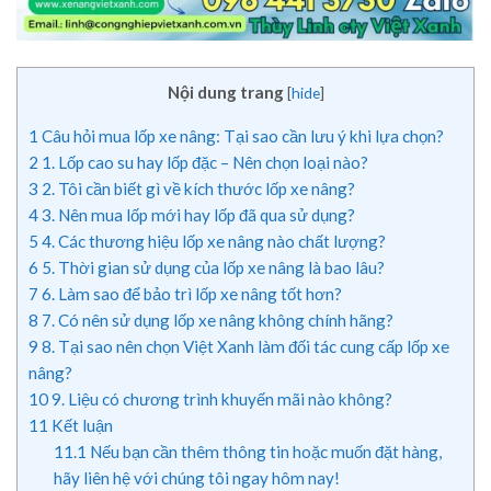
Nội dung trang
[
hide
]
1
Câu hỏi mua lốp xe nâng: Tại sao cần lưu ý khi lựa chọn?
2
1. Lốp cao su hay lốp đặc – Nên chọn loại nào?
3
2. Tôi cần biết gì về kích thước lốp xe nâng?
4
3. Nên mua lốp mới hay lốp đã qua sử dụng?
5
4. Các thương hiệu lốp xe nâng nào chất lượng?
6
5. Thời gian sử dụng của lốp xe nâng là bao lâu?
7
6. Làm sao để bảo trì lốp xe nâng tốt hơn?
8
7. Có nên sử dụng lốp xe nâng không chính hãng?
9
8. Tại sao nên chọn Việt Xanh làm đối tác cung cấp lốp xe
nâng?
10
9. Liệu có chương trình khuyến mãi nào không?
11
Kết luận
11.1
Nếu bạn cần thêm thông tin hoặc muốn đặt hàng,
hãy liên hệ với chúng tôi ngay hôm nay!