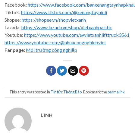
Facebook:
https://www.facebook.com/banxenangtaynhapkha
Tiktok:
https://www.tiktok.com/@xenangtayniuli
Shopee:
https://shopee.vn/shopvietxanh
Lazada:
https://www.lazada.vn/shop/vietxanhpalstic
Youtube:
https://www.youtube.com/@vietxanhlifttruck3561
https://www.youtube.com/@nhuacongnghiepviet
Fanpage:
Môi trường công nghiệp
This entry was posted in
Tin tức Thông Báo
. Bookmark the
permalink
.
LINH