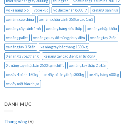
thiết bị xe nâng tay 3000kg
thùng rác
vỏ xe nâng Casumina 700-12
vỏ xe nâng pio
vỏ xe xúc
vỏ đặc xe nâng 600-9
xe nâng bàn niuli
xe nâng cao china
xe nâng chậu cảnh 350kg cao 1m3
xe nâng cây cảnh 1m5
xe nâng hàng siêu thấp
xe nâng nhập khẩu
xe nâng pallet
xe nâng quay đổ thùng phuy điện
xe nâng tay 2 tấn
xe nâng tay 3.5 tấn
xe nâng tay bậc thang 1500kg
Xenângtaybặcthang
xe nâng tay cao điện bán tự động
Xe nâng tay nhật bản 2500kg nichilift
xe nâng tay thấp 2.5 tấn
xe đẩy 4 bánh 150kg
xe đẩy có lòng thép 300kg
xe đẩy hàng 600kg
xe đẩy mặt bàn nhựa
DANH MỤC
Thang nâng
(6)