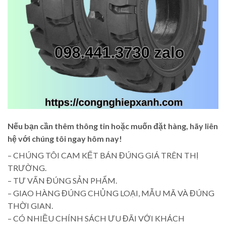
Nếu bạn cần thêm thông tin hoặc muốn đặt hàng, hãy liên
hệ với chúng tôi ngay hôm nay!
– CHÚNG TÔI CAM KẾT BÁN ĐÚNG GIÁ TRÊN THỊ
TRƯỜNG.
– TƯ VẤN ĐÚNG SẢN PHẨM.
– GIAO HÀNG ĐÚNG CHỦNG LOẠI, MẪU MÃ VÀ ĐÚNG
THỜI GIAN.
– CÓ NHIỀU CHÍNH SÁCH ƯU ĐÃI VỚI KHÁCH