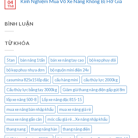
Kinh Nghiệm Mua Vỏ Xe Nâng Không Bị Hớ Giá
04
Th8
BÌNH LUẬN
TỪ KHÓA
5 tan
bàn nâng 1 tấn
bán xe nâng tay cao
bộ kep phuy đôi
bộ kẹp phuy nhựa đơn
bộ nguộn mini điện 24v
casumina 825x15 lốp đặc
cẩu hàng mini
cẩu thủy lực 2000kg
Cẩu thủy lực bằng tay 3000kg
Giảm giá thang nâng điện gấp gút 8m
lốp xe nâng 500-8
Lốp xe nâng đặc 815-15
mua xe nâng bàn nhập khẩu
mua xe nâng giá rẻ
mua xe nâng gắn cân
móc cẩu giá rẻ ...Xe nâng nhập khẩu
thang nang
thang nâng hàn
thang nâng điện