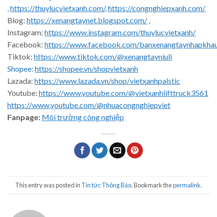
,
https://thuylucvietxanh.com/
,
https://congnghiepxanh.com/
Blog:
https://xenangtaynet.blogspot.com/
,
Instagram:
https://www.instagram.com/thuylucvietxanh/
Facebook:
https://www.facebook.com/banxenangtaynhapkha
Tiktok:
https://www.tiktok.com/@xenangtayniuli
Shopee:
https://shopee.vn/shopvietxanh
Lazada:
https://www.lazada.vn/shop/vietxanhpalstic
Youtube:
https://www.youtube.com/@vietxanhlifttruck3561
https://www.youtube.com/@nhuacongnghiepviet
Fanpage:
Môi trường công nghiệp
This entry was posted in
Tin tức Thông Báo
. Bookmark the
permalink
.