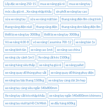
Lốp đặc xe nâng 250-15
mua xe nâng giá rẻ
mua xe nâng tay
móc cẩu giá rẻ ...Xe nâng nhập khẩu
sin phốt xe nâng tay cao
sửa xe nâng tay
sữa xe nâng mặt bàn
thang nâng điện 8m công trình
thang nâng điện niuli
thang nâng điện
thang nâng đơn bằng điện 8m
thiết bị xe nâng tay 3000kg
thiết bị xe nâng tay 3000kg
Vỏ xe nâng 4.00-8
vỏ xe nâng Casumina 700-12
xe nâng bàn 1x
xe nâng bình tân
xe nâng cao 1m6
xe nâng cao china
xe nâng cây cảnh 1m5
Xe nâng cắt kéo 1500kg
xe nâng hàng siêu thấp
xe nâng hạ giá rẻ
xe nâng pallet
xe nâng quay đổ thùng phuy sắt
xe nâng quay đổ thùng phuy điện
xe nâng tay bậc thang 1500kg
xe nâng tay càng dài 2m hẹp
xe nâng tay càng siêu ngắn 540x800mm
Xe nâng tay cắt kéo nhập khẩu
xe nâng tay ngắn 540x800mm ichimens
xe nâng tay niuli tại Hồ Chí Minh
xe đẩy hàng 600kg