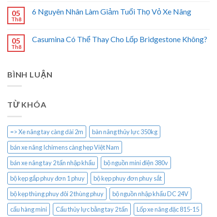
6 Nguyên Nhân Làm Giảm Tuổi Thọ Vỏ Xe Nâng
05
Th8
Casumina Có Thể Thay Cho Lốp Bridgestone Không?
05
Th8
BÌNH LUẬN
TỪ KHÓA
=> Xe nâng tay càng dài 2m
bàn nâng thủy lực 350kg
bán xe nâng Ichimens càng hẹp Việt Nam
bán xe nâng tay 2 tấn nhập khẩu
bộ nguồn mini điện 380v
bộ kẹp gắp phuy đơn 1 phuy
bộ kẹp phuy đơn phuy sắt
bộ kẹp thùng phuy đôi 2 thùng phuy
bộ nguồn nhập khẩu DC 24V
cẩu hàng mini
Cẩu thủy lực bằng tay 2 tấn
Lốp xe nâng đặc 815-15