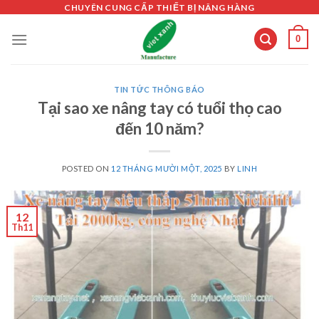
Skip
CHUYÊN CUNG CẤP THIẾT BỊ NÂNG HÀNG
to
0
content
TIN TỨC THÔNG BÁO
Tại sao xe nâng tay có tuổi thọ cao
đến 10 năm?
POSTED ON
12 THÁNG MƯỜI MỘT, 2025
BY
LINH
12
Th11