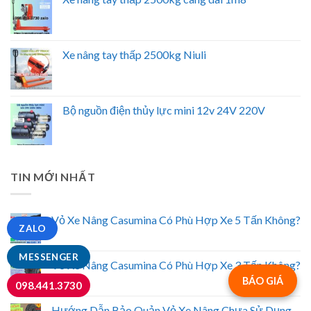
Xe nâng tay thấp 2500kg Niuli
Bộ nguồn điện thủy lực mini 12v 24V 220V
TIN MỚI NHẤT
Vỏ Xe Nâng Casumina Có Phù Hợp Xe 5 Tấn Không?
ZALO
MESSENGER
Vỏ Xe Nâng Casumina Có Phù Hợp Xe 3 Tấn Không?
BÁO GIÁ
098.441.3730
Hướng Dẫn Bảo Quản Vỏ Xe Nâng Chưa Sử Dụng