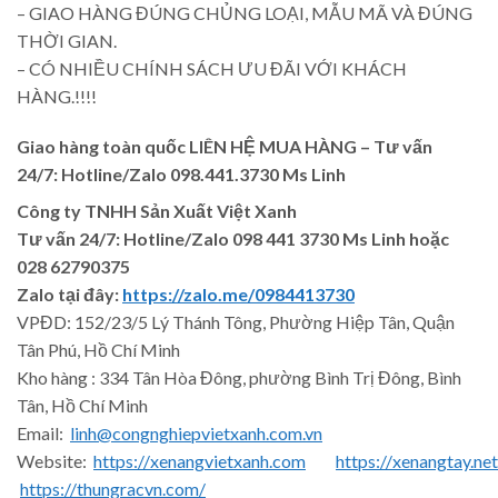
– GIAO HÀNG ĐÚNG CHỦNG LOẠI, MẪU MÃ VÀ ĐÚNG
THỜI GIAN.
– CÓ NHIỀU CHÍNH SÁCH ƯU ĐÃI VỚI KHÁCH
HÀNG.!!!!
Giao hàng toàn quốc LIÊN HỆ MUA HÀNG
– Tư vấn
24/7: Hotline/Zalo 098.441.3730 Ms Linh
Công ty TNHH Sản Xuất Việt Xanh
Tư vấn 24/7: Hotline
/Zalo
098 441 3730
Ms Linh
hoặc
028 62790375
Zalo tại đây:
https://zalo.me/0984413730
VPĐD: 152/23/5 Lý Thánh Tông, Phường Hiệp Tân, Quận
Tân Phú, Hồ Chí Minh
Kho hàng : 334 Tân Hòa Đông, phường Bình Trị Đông, Bình
Tân, Hồ Chí Minh
Email:
linh@congnghiepvietxanh.com.vn
Website:
https://xenangvietxanh.com
https://xenangtay.net
https://thungracvn.com/