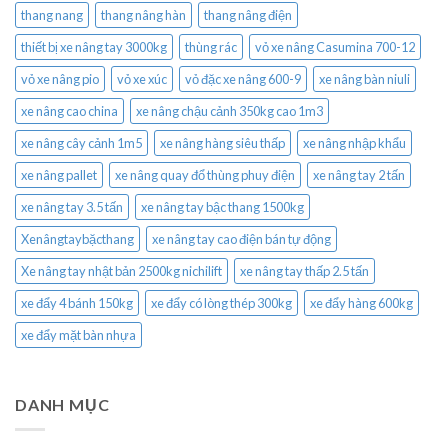
thang nang
thang nâng hàn
thang nâng điện
thiết bị xe nâng tay 3000kg
thùng rác
vỏ xe nâng Casumina 700-12
vỏ xe nâng pio
vỏ xe xúc
vỏ đặc xe nâng 600-9
xe nâng bàn niuli
xe nâng cao china
xe nâng chậu cảnh 350kg cao 1m3
xe nâng cây cảnh 1m5
xe nâng hàng siêu thấp
xe nâng nhập khẩu
xe nâng pallet
xe nâng quay đổ thùng phuy điện
xe nâng tay 2 tấn
xe nâng tay 3.5 tấn
xe nâng tay bậc thang 1500kg
Xenângtaybặcthang
xe nâng tay cao điện bán tự động
Xe nâng tay nhật bản 2500kg nichilift
xe nâng tay thấp 2.5 tấn
xe đẩy 4 bánh 150kg
xe đẩy có lòng thép 300kg
xe đẩy hàng 600kg
xe đẩy mặt bàn nhựa
DANH MỤC