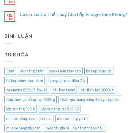
Th8
Casumina Có Thể Thay Cho Lốp Bridgestone Không?
05
Th8
BÌNH LUẬN
TỪ KHÓA
5 tan
bàn nâng 1 tấn
bán xe nâng tay cao
bộ kep phuy đôi
bộ kẹp phuy nhựa đơn
bộ nguộn mini điện 24v
casumina 825x15 lốp đặc
cẩu hàng mini
cẩu thủy lực 2000kg
Cẩu thủy lực bằng tay 3000kg
Giảm giá thang nâng điện gấp gút 8m
lốp xe nâng 500-8
Lốp xe nâng đặc 815-15
mua xe nâng bàn nhập khẩu
mua xe nâng giá rẻ
mua xe nâng gắn cân
móc cẩu giá rẻ ...Xe nâng nhập khẩu