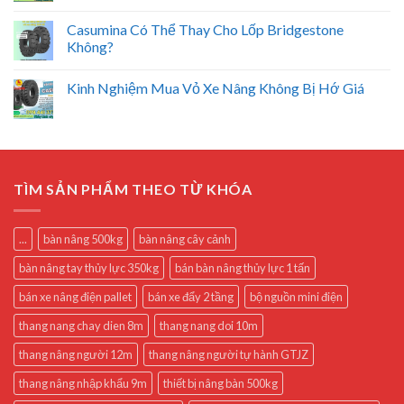
Casumina Có Thể Thay Cho Lốp Bridgestone
Không?
Kinh Nghiệm Mua Vỏ Xe Nâng Không Bị Hớ Giá
TÌM SẢN PHẨM THEO TỪ KHÓA
...
bàn nâng 500kg
bàn nâng cây cảnh
bàn nâng tay thủy lực 350kg
bán bàn nâng thủy lực 1 tấn
bán xe nâng điện pallet
bán xe đẩy 2 tầng
bộ nguồn mini điện
thang nang chay dien 8m
thang nang doi 10m
thang nâng người 12m
thang nâng người tự hành GTJZ
thang nâng nhập khẩu 9m
thiết bị nâng bàn 500kg