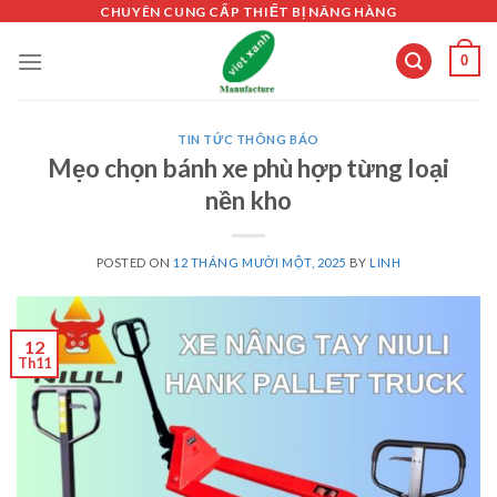
Skip
CHUYÊN CUNG CẤP THIẾT BỊ NÂNG HÀNG
to
0
content
TIN TỨC THÔNG BÁO
Mẹo chọn bánh xe phù hợp từng loại
nền kho
POSTED ON
12 THÁNG MƯỜI MỘT, 2025
BY
LINH
12
Th11