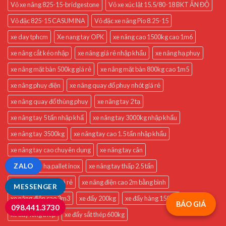
Vỏ xe nâng 825-15-bridgestone
Vỏ xe xúc lật 15.5/80-18 BKT ẤN ĐỘ
Vỏ đặc 825-15 CASUMINA
Vỏ đặc xe nâng Pio 8.25-15
xe day tphcm
Xe nang tay OPK
xe nâng cao 1500kg cao 1m6
xe nâng cắt kéo nhập
xe nâng giá rẻ nhập khẩu
xe nâng hạ phuy
xe nâng mặt bàn 500kg giá rẻ
xe nâng mặt bàn 800kg cao 1m5
xe nâng phuy điện
xe nâng quay đổ phuy nhót giá rẻ
xe nâng quay đổ thùng phuy
xe nâng tay 2 tạ
xe nâng tay 5 tấn nhập khẩ
xe nâng tay 3000kg nhập khẩu
xe nâng tay 3500kg
xe nâng tay cao 1.5 tấn nhập khẩu
xe nâng tay cao chuyên dụng
xe nâng tay cân
ZALO
xe nâng tay hạ pallet inox
xe nâng tay thấp 2.5 tấn
xe nâng tay thấp giá rẻ
xe nâng điện cao 2m bằng bình
MESSENGER
xe nâng điện cao 3m3
xe đẩy 200kg
xe đẩy hàng 150kg
BÁO GIÁ
098.441.3730
xe đẩy lòng thép
xe đẩy sắt thép 600kg