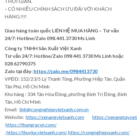
THỜI GIAN.
– CÓ NHIỀU CHÍNH SÁCH ƯU ĐÃI VỚI KHÁCH
HÀNG.!!!!
Giao hàng toàn quốc LIÊN HỆ MUA HÀNG
– Tư vấn
24/7: Hotline/Zalo 098.441.3730 Ms Linh
Công ty TNHH Sản Xuất Việt Xanh
Tư vấn 24/7: Hotline
/Zalo
098 441 3730
Ms Linh
hoặc
028 62790375
Zalo tại đây:
https://zalo.me/0984413730
VPĐD: 152/23/5 Lý Thánh Tông, Phường Hiệp Tân, Quận
Tân Phú, Hồ Chí Minh
Kho hàng : 334 Tân Hòa Đông, phường Bình Trị Đông, Bình
Tân, Hồ Chí Minh
Email:
linh@congnghiepvietxanh.com.vn
Website:
https://xenangvietxanh.com
https://xenangtay.net
https://thungracvn.com/
,
https://thuylucvietxanh.com/
,
https://congnghiepxanh.com/