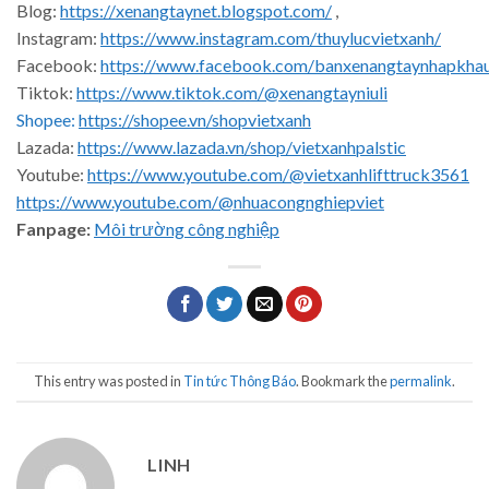
Blog:
https://xenangtaynet.blogspot.com/
,
Instagram:
https://www.instagram.com/thuylucvietxanh/
Facebook:
https://www.facebook.com/banxenangtaynhapkha
Tiktok:
https://www.tiktok.com/@xenangtayniuli
Shopee:
https://shopee.vn/shopvietxanh
Lazada:
https://www.lazada.vn/shop/vietxanhpalstic
Youtube:
https://www.youtube.com/@vietxanhlifttruck3561
https://www.youtube.com/@nhuacongnghiepviet
Fanpage:
Môi trường công nghiệp
This entry was posted in
Tin tức Thông Báo
. Bookmark the
permalink
.
LINH