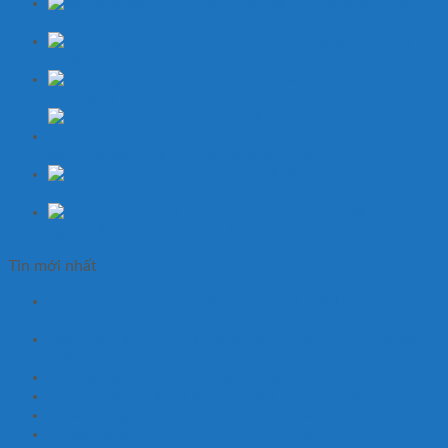
Xe nâng tay 3000kg
càng hẹp 550x1150mm
Xe nâng tay
thấp 51mm 2000kg
Xe nâng tay thấp
5000kg Niuli
Xe nâng tay thấp 2500kg càng dài 1m8
Xe nâng tay thấp
2500kg Niuli
Bộ
nguồn điện thủy lực mini 12v 24V 220V
Tin mới nhất
Đừng nâng phuy bằng dây xích nữa! Đây là giải pháp an
toàn hơn
Toàn Bộ Kiến Thức Về Vỏ Xe Nâng Casumina Cho Người
Mới
Hướng Dẫn Đặt Mua Vỏ Xe Nâng Casumina Online
Vì Sao Doanh Nghiệp Sản Xuất Tin Dùng Casumina?
Vỏ Xe Nâng Casumina Có Phù Hợp Xe 5 Tấn Không?
Vỏ Xe Nâng Casumina Có Phù Hợp Xe 3 Tấn Không?