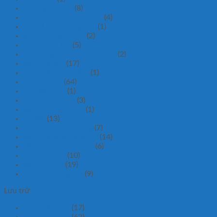
Uncategorized
(8)
Bộ nguồn thủy lực mini
(4)
Thủy lực công nghiệp
(1)
xe di chuyển phuy
(2)
Bơm Thủy lực
(5)
Bàn nâng thủy lực bằng tay
(2)
Xe nâng bàn
(17)
Bộ nguồn mini điện
(1)
xe nâng tay
(64)
Bộ kẹp phuy
(1)
Lịch Thông báo
(3)
Xe nâng điện thấp
(1)
xe đẩy
(13)
xe nâng bán tự động
(7)
Xe nâng quay đổ phuy
(14)
vỏ xe nâng casumina
(6)
Bộ kẹp phuy
(10)
xe nâng cao
(19)
cẩu mini bằng tay
(9)
Lưu trữ
Tháng 8 2026
(17)