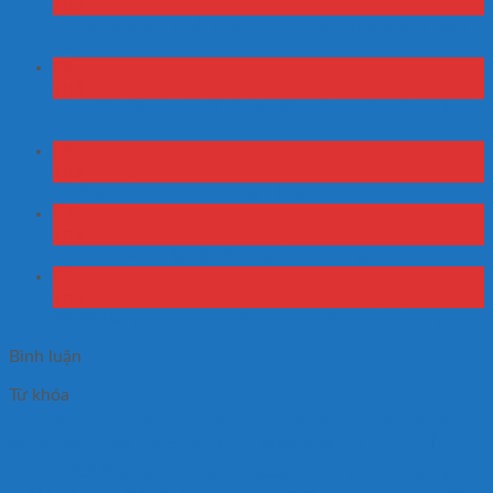
Th8
Đừng nâng phuy bằng dây xích nữa! Đây là giải pháp an
toàn hơn
08
Th8
Toàn Bộ Kiến Thức Về Vỏ Xe Nâng Casumina Cho Người
Mới
08
Th8
Hướng Dẫn Đặt Mua Vỏ Xe Nâng Casumina Online
07
Th8
Vì Sao Doanh Nghiệp Sản Xuất Tin Dùng Casumina?
07
Th8
Vỏ Xe Nâng Casumina Có Phù Hợp Xe 5 Tấn Không?
Bình luận
Từ khóa
5 tan
bán xe nâng tay cao
bàn nâng 1 tấn
bộ kep phuy đôi
bộ kẹp phuy nhựa
cẩu thủy
đơn
bộ nguộn mini điện 24v
casumina 825x15 lốp đặc
cẩu hàng mini
lực 2000kg
Cẩu thủy lực bằng tay 3000kg
Giảm giá thang nâng điện gấp gút