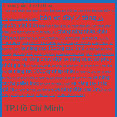
Tìm sản phẩm theo từ khóa
...
bàn nâng 500kg
bàn nâng cây cảnh
bàn nâng tay thủy lực 350kg
bán bàn nâng thủy lực
bán xe đẩy 2 tầng
bộ
1 tấn
bán xe nâng điện pallet
nguồn mini điện
thang nang chay dien 8m
thang nang doi 10m
thang nâng
thang nâng nhập khẩu
người 12m
thang nâng người tự hành GTJZ
9m
thiết bị nâng bàn 500kg
Vỏ xe nâng 825-15-bridgestone
Vỏ xe xúc lật 15.5/80-
18 BKT ẤN ĐỘ
Vỏ đặc 825-15 CASUMINA
Vỏ đặc xe nâng Pio 8.25-15
xe day tphcm
Xe
xe nâng cao 1500kg cao 1m6
nang tay OPK
xe nâng cắt kéo nhập
xe nâng giá rẻ nhập khẩu
xe nâng hạ phuy
xe nâng mặt bàn 500kg giá rẻ
xe nâng mặt bàn
xe nâng phuy điện
xe nâng quay đổ phuy
800kg cao 1m5
nhót giá rẻ
xe nâng quay đổ thùng phuy
xe nâng tay 2 tạ
xe nâng tay 5 tấn nhập
xe nâng tay 3000kg nhập khẩu
khẩ
xe nâng tay 3500kg
xe nâng
xe nâng
tay cao 1.5 tấn nhập khẩu
xe nâng tay cao chuyên dụng
xe nâng tay cân
tay hạ pallet inox
xe nâng tay thấp
xe nâng tay thấp 2.5 tấn
giá rẻ
xe nâng điện cao 3m3
xe nâng điện cao 2m bằng bình
xe đẩy
200kg
xe đẩy hàng 150kg
xe đẩy lòng thép
xe đẩy sắt thép 600kg
TP.Hồ Chí Minh