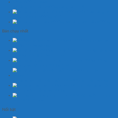
Xe nâng tay thấp 2500kg càng dài 1m8
Xe nâng tay
thấp thủy lực 5000kg Niuli
Xe nâng tay thấp 4000kg
Bán chạy nhất
Xe đẩy 150kg gấp gọn
Xe nâng tay
2500kg (2.5 tấn) TW-LIFTER
Xe
nâng quay đổ phuy 350kg 1m4
Xe nâng tay thấp siêu ngắn 520x800mm hiệu Noblelift
Xe nâng mặt
bàn thủy lực bằng tay 500kg
Bộ nguồn thủy lực
AC 220V - 1.5kw
Nổi bật