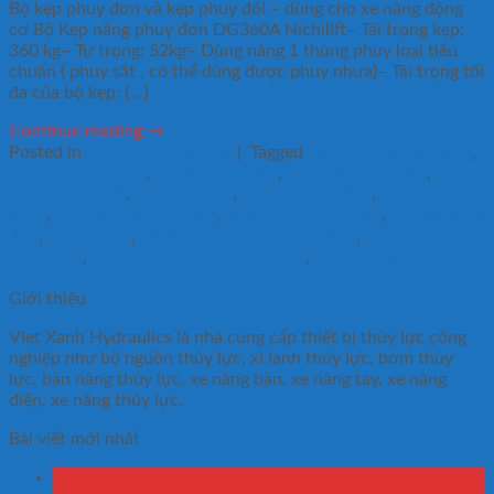
Bộ kẹp phuy đơn và kẹp phuy đôi – dùng cho xe nâng động
cơ Bộ Kẹp nâng phuy đơn DG360A Nichilift– Tải trọng kẹp:
360 kg– Tự trọng: 52kg– Dùng nâng 1 thùng phuy loại tiêu
chuẩn ( phuy sắt , có thể dùng được phuy nhựa)– Tải trọng tối
đa của bộ kẹp: […]
Continue reading
→
Posted in
Tin tức Thông Báo
|
Tagged
kẹp phuy đôi đài loan
,
bộ kẹp phuy nâng
,
bộ kẹp phuy đôi
,
càng kẹp phuy đôi
,
bộ
kẹp phuy giá rẻ
,
kẹp phuy sắt
,
bộ kep phuy đơn
,
bán bộ kẹp
phuy
,
ban bo kep phuy don
,
kẹp phuy nhập khẩu
,
bo kep phuy
don
,
kẹp 2 phuy
,
bộ kẹp nâng phuy nhựa đơn
,
Bộ kẹp nâng
phuy đơn
,
bọ kep phuy don nhập khẩu
,
kep phuy gia re
Leave
a comment
Giới thiệu
Viet Xanh Hydraulics là nhà cung cấp thiết bị thủy lực công
nghiệp như bộ nguồn thủy lực, xi lanh thủy lực, bơm thủy
lực, bàn nâng thủy lực, xe nâng bàn, xe nâng tay, xe nâng
điện, xe nâng thủy lực.
Bài viết mới nhất
09