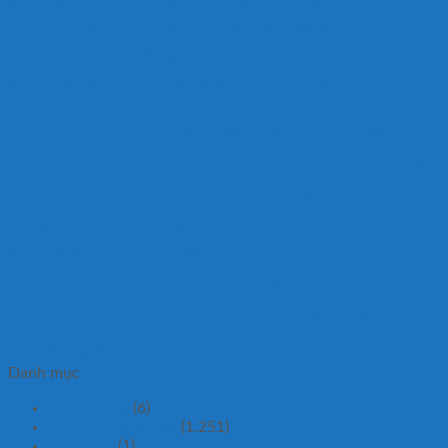
lốp xe nâng 500-8
mua xe nâng bàn nhập
8m
Lốp xe nâng đặc 815-15
móc cẩu giá
mua xe nâng gắn cân
khẩu
mua xe nâng giá rẻ
thang nang
rẻ ...Xe nâng nhập khẩu
thang nâng
thiết bị xe nâng tay 3000kg
hàn
thang nâng điện
thùng rác
vỏ xe
xe nâng bàn
nâng Casumina 700-12
vỏ xe nâng pio
vỏ xe xúc
vỏ đặc xe nâng 600-9
xe nâng cây
niuli
xe nâng cao china
xe nâng chậu cảnh 350kg cao 1m3
cảnh 1m5
xe nâng hàng siêu thấp
xe nâng
xe nâng pallet
xe
nhập khẩu
xe nâng quay đổ thùng phuy điện
nâng tay 2 tấn
xe nâng tay 3.5 tấn
xe nâng tay bậc thang 1500kg
Xe nâng tay
Xenângtaybặcthang
xe nâng tay cao điện bán tự động
xe nâng tay
nhật bản 2500kg nichilift
thấp 2.5 tấn
xe đẩy 4 bánh 150kg
xe đẩy có lòng
xe đẩy hàng 600kg
thép 300kg
xe đẩy mặt bàn nhựa
Danh mục
Thang nâng
(6)
Tin tức Thông Báo
(1.251)
vỏ xe xúc
(1)