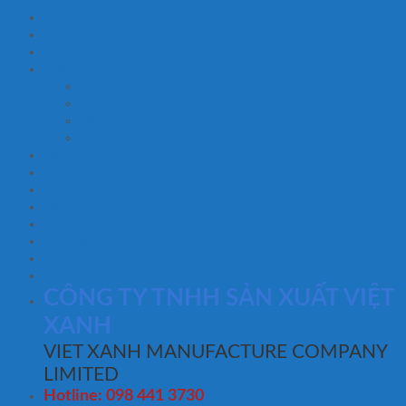
Trang chủ
Sản phẩm
Tin tức
Thông tin nhà cung cấp
Giới thiệu
Liên hệ
Hệ thống phân phối
FAQ
Hoạt động
Giới thiệu
Hệ thống phân phối
Tin tức
Liên hệ
FAQ
Đăng nhập
CÔNG TY TNHH SẢN XUẤT VIỆT
XANH
VIET XANH MANUFACTURE COMPANY
LIMITED
Hotline: 098 441 3730