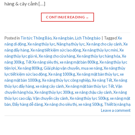
hàng & cây cảnh […]
CONTINUE READING
→
Posted in
Tin tức Thông Báo
,
Xe nâng bàn
,
Lịch Thông báo
|
Tagged
Xe
nâng di động
,
Xe nâng thủy lực
,
Nâng hạ thủy lực
,
Xe nâng cho cây cảnh
,
Xe
nâng đẩy hàng
,
Xe nâng tiết kiệm sức lao động
,
Xe nâng thủy lực mini
,
Xe
nâng thủy lực giá rẻ
,
Xe nâng cho cửa hàng
,
Xe nâng thủy lực hàng hóa
,
Xe
nâng 300kg
,
Tết Xe nâng siêu thị
,
xe nâng mặt bàn 800kg
,
Xe nâng thủy lực
tiện lợi
,
Xe nâng 800kg
,
Giải pháp vận chuyển
,
mua xe nâng
,
Xe nâng thủy
lực tiết kiệm sức lao động
,
Xe nâng 1000kg
,
Xe nâng mặt bàn thủy lực
,
xe
nâng mặt bàn 1000kg
,
Xe nâng thủy lực công nghiệp
,
Xe nâng Tết
,
Xe nâng
thủy lực đẩy hàng
,
xe nâng cây cảnh
,
Xe nâng mặt bàn thủy lực Tết
,
Vận
chuyển hàng hóa
,
Xe nâng thủy lực 300kg
,
xe nâng chậu cây cảnh
,
Xe nâng
thủy lực cao cấp
,
Vận chuyển cây cảnh
,
Xe nâng thủy lực 500kg
,
xe nâng mặt
bàn
,
Đẩy hàng dễ dàng
,
Xe nâng cho siêu thị
,
xe nâng 500kg
,
Thiết bị nâng hạ
Leave a comment