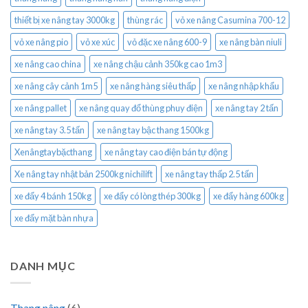
thiết bị xe nâng tay 3000kg
thùng rác
vỏ xe nâng Casumina 700-12
vỏ xe nâng pio
vỏ xe xúc
vỏ đặc xe nâng 600-9
xe nâng bàn niuli
xe nâng cao china
xe nâng chậu cảnh 350kg cao 1m3
xe nâng cây cảnh 1m5
xe nâng hàng siêu thấp
xe nâng nhập khẩu
xe nâng pallet
xe nâng quay đổ thùng phuy điện
xe nâng tay 2 tấn
xe nâng tay 3.5 tấn
xe nâng tay bậc thang 1500kg
Xenângtaybặcthang
xe nâng tay cao điện bán tự động
Xe nâng tay nhật bản 2500kg nichilift
xe nâng tay thấp 2.5 tấn
xe đẩy 4 bánh 150kg
xe đẩy có lòng thép 300kg
xe đẩy hàng 600kg
xe đẩy mặt bàn nhựa
DANH MỤC
Thang nâng
(6)