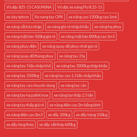
Vỏ đặc 825-15 CASUMINA
Vỏ đặc xe nâng Pio 8.25-15
xe day tphcm
Xe nang tay OPK
xe nâng cao 1500kg cao 1m6
xe nâng cắt kéo nhập
xe nâng giá rẻ nhập khẩu
xe nâng hạ phuy
xe nâng mặt bàn 500kg giá rẻ
xe nâng mặt bàn 800kg cao 1m5
xe nâng phuy điện
xe nâng quay đổ phuy nhót giá rẻ
xe nâng quay đổ thùng phuy
xe nâng tay 2 tạ
xe nâng tay 5 tấn nhập khẩ
xe nâng tay 3000kg nhập khẩu
xe nâng tay 3500kg
xe nâng tay cao 1.5 tấn nhập khẩu
xe nâng tay cao chuyên dụng
xe nâng tay cân
xe nâng tay hạ pallet inox
xe nâng tay thấp 2.5 tấn
xe nâng tay thấp giá rẻ
xe nâng điện cao 2m bằng bình
xe nâng điện cao 3m3
xe đẩy 200kg
xe đẩy hàng 150kg
xe đẩy lòng thép
xe đẩy sắt thép 600kg