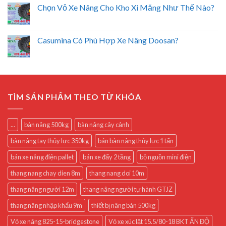
Chọn Vỏ Xe Nâng Cho Kho Xi Măng Như Thế Nào?
Casumina Có Phù Hợp Xe Nâng Doosan?
TÌM SẢN PHẨM THEO TỪ KHÓA
...
bàn nâng 500kg
bàn nâng cây cảnh
bàn nâng tay thủy lực 350kg
bán bàn nâng thủy lực 1 tấn
bán xe nâng điện pallet
bán xe đẩy 2 tầng
bộ nguồn mini điện
thang nang chay dien 8m
thang nang doi 10m
thang nâng người 12m
thang nâng người tự hành GTJZ
thang nâng nhập khẩu 9m
thiết bị nâng bàn 500kg
Vỏ xe nâng 825-15-bridgestone
Vỏ xe xúc lật 15.5/80-18 BKT ẤN ĐỘ