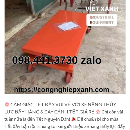
CẢM GIÁC TẾT ĐẦY VUI VẺ VỚI XE NÂNG THỦY
LỰC ĐẨY HÀNG & CÂY CẢNH TẾT GIÁ RẺ
Chỉ còn vài
tuần nữa là đến Tết Nguyên Đán!
Để chuẩn bị cho mùa
Tết đầy bận rộn, chúng tôi xin giới thiệu xe nâng thủy lực đẩy