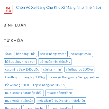
Chọn Vỏ Xe Nâng Cho Kho Xi Măng Như Thế Nào?
04
Th8
BÌNH LUẬN
TỪ KHÓA
5 tan
bàn nâng 1 tấn
bán xe nâng tay cao
bộ kep phuy đôi
bộ kẹp phuy nhựa đơn
bộ nguộn mini điện 24v
casumina 825x15 lốp đặc
cẩu hàng mini
cẩu thủy lực 2000kg
Cẩu thủy lực bằng tay 3000kg
Giảm giá thang nâng điện gấp gút 8m
lốp xe nâng 500-8
Lốp xe nâng đặc 815-15
mua xe nâng bàn nhập khẩu
mua xe nâng giá rẻ
mua xe nâng gắn cân
móc cẩu giá rẻ ...Xe nâng nhập khẩu
thang nang
thang nâng hàn
thang nâng điện