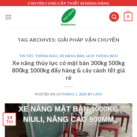
Skip
CHUYÊN CUNG CẤP THIẾT BỊ NÂNG HÀNG
to
0
content
TAG ARCHIVES:
GIẢI PHÁP VẬN CHUYỂN
TIN TỨC THÔNG BÁO
,
XE NÂNG BÀN
,
LỊCH THÔNG BÁO
Xe nâng thủy lực có mặt bàn 300kg 500kg
800kg 1000kg đẩy hàng & cây cảnh tết giá
rẻ
POSTED ON
14 THÁNG 1, 2025
BY
LINH
14
Th1