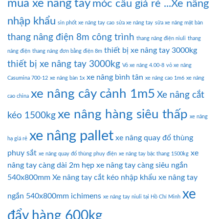
mua xe nâng tay
móc cẩu giá rẻ ...Xe nâng
nhập khẩu
sin phốt xe nâng tay cao
sửa xe nâng tay
sữa xe nâng mặt bàn
thang nâng điện 8m công trình
thang nâng điện niuli
thang
thiết bị xe nâng tay 3000kg
nâng điện
thang nâng đơn bằng điện 8m
thiết bị xe nâng tay 3000kg
Vỏ xe nâng 4.00-8
vỏ xe nâng
xe nâng bình tân
Casumina 700-12
xe nâng bàn 1x
xe nâng cao 1m6
xe nâng
xe nâng cây cảnh 1m5
Xe nâng cắt
cao china
xe nâng hàng siêu thấp
kéo 1500kg
xe nâng
xe nâng pallet
xe nâng quay đổ thùng
hạ giá rẻ
phuy sắt
xe
xe nâng quay đổ thùng phuy điện
xe nâng tay bậc thang 1500kg
nâng tay càng dài 2m hẹp
xe nâng tay càng siêu ngắn
540x800mm
Xe nâng tay cắt kéo nhập khẩu
xe nâng tay
xe
ngắn 540x800mm ichimens
xe nâng tay niuli tại Hồ Chí Minh
đẩy hàng 600kg