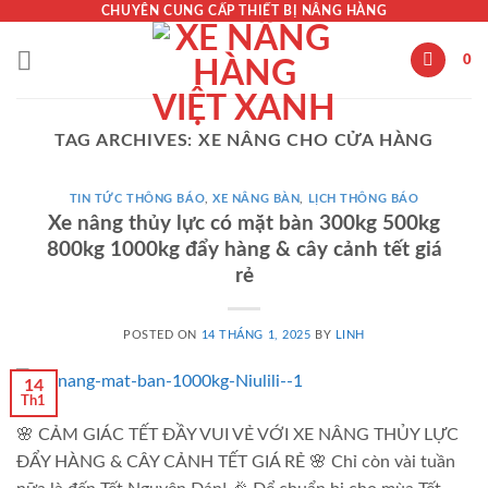
Skip
CHUYÊN CUNG CẤP THIẾT BỊ NÂNG HÀNG
to
0
content
TAG ARCHIVES:
XE NÂNG CHO CỬA HÀNG
TIN TỨC THÔNG BÁO
,
XE NÂNG BÀN
,
LỊCH THÔNG BÁO
Xe nâng thủy lực có mặt bàn 300kg 500kg
800kg 1000kg đẩy hàng & cây cảnh tết giá
rẻ
POSTED ON
14 THÁNG 1, 2025
BY
LINH
14
Th1
🌸 CẢM GIÁC TẾT ĐẦY VUI VẺ VỚI XE NÂNG THỦY LỰC
ĐẨY HÀNG & CÂY CẢNH TẾT GIÁ RẺ 🌸 Chỉ còn vài tuần