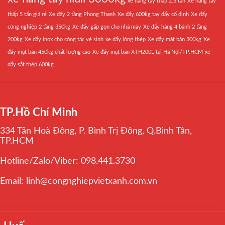
xe nâng tay thấp 2.5 tấn
Xe nâng tay
thấp 5 tấn giá rẻ
Xe đẩy 2 tầng Phong Thạnh
Xe đẩy 600kg tay đẩy cố định
Xe đẩy
công nghiệp 2 tầng 350kg
Xe đẩy gấp gọn cho nhà máy
Xe đẩy hàng 4 bánh 2 tầng
200kg
Xe đẩy inox cho công tác vệ sinh
xe đẩy lòng thép
Xe đẩy mặt bàn 300kg
Xe
đẩy mặt bàn 450kg chất lượng cao
Xe đẩy mặt bàn XTH200L tại Hà Nội/TP.HCM
xe
đẩy sắt thép 600kg
TP.Hồ Chí Minh
334 Tân Hoà Đông, P. Bình Trị Đông, Q.Bình Tân,
TP.HCM
Hotline/Zalo/Viber: 098.441.3730
Email: linh@congnghiepvietxanh.com.vn