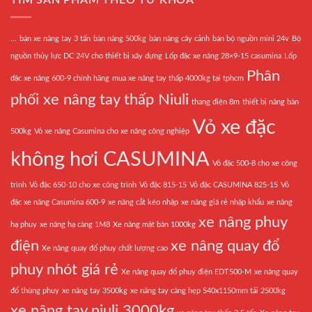
...
bán xe nâng tay 3 tấn
bàn nâng 500kg
bàn nâng cây cảnh
bán bộ nguồn mini 24v
Bộ
nguồn thủy lực DC 24V cho thiết bị xây dựng
Lốp đặc xe nâng 28×9-15 casumina
Lốp
Phân
đặc xe nâng 600-9 chính hãng
mua xe nâng tay thấp 4000kg tại tphcm
phối xe nâng tay thấp Niuli
thang điện 8m
thiết bị nâng bàn
Vỏ xe đặc
500kg
Vỏ xe nâng Casumina cho xe nâng công nghiệp
không hơi CASUMINA
Vỏ đặc 500-8 cho xe công
trình
Vỏ đặc 650-10 cho xe công trình
Vỏ đặc 815-15
Vỏ đặc CASUMINA 825-15
Vỏ
đặc xe nâng Casumina 600-9
xe nâng cắt kéo nhập
xe nâng giá rẻ nhập khẩu
xe nâng
xe nâng phuy
hạ phuy
xe nâng hạ càng 1M8
Xe nâng mặt bàn 1000kg
điện
xe nâng quay đổ
Xe nâng quay đổ phuy chất lượng cao
phuy nhót giá rẻ
Xe nâng quay đổ phuy điện EDT500-M
xe nâng quay
đổ thùng phuy
xe nâng tay 3500kg
xe nâng tay càng hẹp 540x1150mm tải 2500kg
xe nâng tay niuli 3000kg