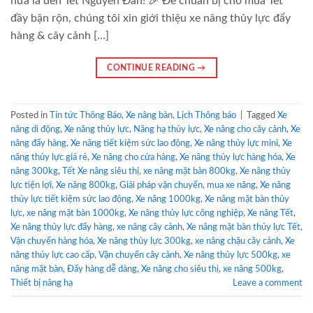
nữa là đến Tết Nguyên Đán! 🎉 Để chuẩn bị cho mùa Tết
đầy bận rộn, chúng tôi xin giới thiệu xe nâng thủy lực đẩy
hàng & cây cảnh […]
CONTINUE READING
→
Posted in
Tin tức Thông Báo
,
Xe nâng bàn
,
Lịch Thông báo
|
Tagged
Xe
nâng di động
,
Xe nâng thủy lực
,
Nâng hạ thủy lực
,
Xe nâng cho cây cảnh
,
Xe
nâng đẩy hàng
,
Xe nâng tiết kiệm sức lao động
,
Xe nâng thủy lực mini
,
Xe
nâng thủy lực giá rẻ
,
Xe nâng cho cửa hàng
,
Xe nâng thủy lực hàng hóa
,
Xe
nâng 300kg
,
Tết Xe nâng siêu thị
,
xe nâng mặt bàn 800kg
,
Xe nâng thủy
lực tiện lợi
,
Xe nâng 800kg
,
Giải pháp vận chuyển
,
mua xe nâng
,
Xe nâng
thủy lực tiết kiệm sức lao động
,
Xe nâng 1000kg
,
Xe nâng mặt bàn thủy
lực
,
xe nâng mặt bàn 1000kg
,
Xe nâng thủy lực công nghiệp
,
Xe nâng Tết
,
Xe nâng thủy lực đẩy hàng
,
xe nâng cây cảnh
,
Xe nâng mặt bàn thủy lực Tết
,
Vận chuyển hàng hóa
,
Xe nâng thủy lực 300kg
,
xe nâng chậu cây cảnh
,
Xe
nâng thủy lực cao cấp
,
Vận chuyển cây cảnh
,
Xe nâng thủy lực 500kg
,
xe
nâng mặt bàn
,
Đẩy hàng dễ dàng
,
Xe nâng cho siêu thị
,
xe nâng 500kg
,
Thiết bị nâng hạ
Leave a comment