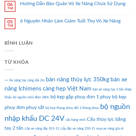
Hướng Dẫn Bảo Quản Vỏ Xe Nâng Chưa Sử Dụng
06
Th8
6 Nguyên Nhân Làm Giảm Tuổi Thọ Vỏ Xe Nâng
05
Th8
BÌNH LUẬN
TỪ KHÓA
bàn nâng thủy lực 350kg
bán xe
=> Xe nâng tay càng dài 2m
nâng Ichimens càng hẹp Việt Nam
bán xe nâng tay 2 tấn nhập
bộ kẹp gắp phuy đơn 1 phuy
bộ kẹp
khẩu
bộ nguồn mini điện 380v
bộ nguồn
phuy đơn phuy sắt
bộ kẹp thùng phuy đôi 2 thùng phuy
nhập khẩu DC 24V
Cẩu thủy lực bằng
cẩu hàng mini
tay 2 tấn
Lốp xe nâng đặc 815-15
Lốp đặc xe nâng 250-15
mua xe nâng giá rẻ