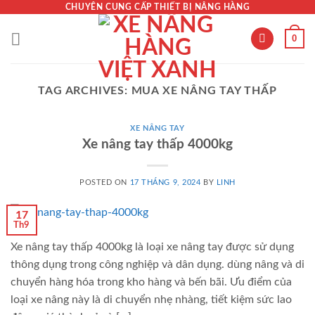
Skip
CHUYÊN CUNG CẤP THIẾT BỊ NÂNG HÀNG
to
0
content
TAG ARCHIVES:
MUA XE NÂNG TAY THẤP
XE NÂNG TAY
Xe nâng tay thấp 4000kg
POSTED ON
17 THÁNG 9, 2024
BY
LINH
17
Th9
Xe nâng tay thấp 4000kg là loại xe nâng tay được sử dụng
thông dụng trong công nghiệp và dân dụng. dùng nâng và di
chuyển hàng hóa trong kho hàng và bến bãi. Ưu điểm của
loại xe nâng này là di chuyển nhẹ nhàng, tiết kiệm sức lao