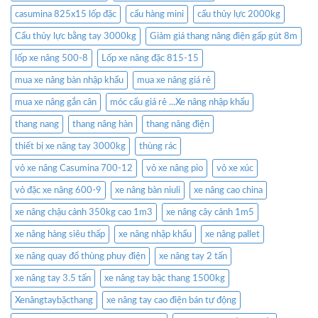
casumina 825x15 lốp đặc
cẩu hàng mini
cẩu thủy lực 2000kg
Cẩu thủy lực bằng tay 3000kg
Giảm giá thang nâng điện gấp gút 8m
lốp xe nâng 500-8
Lốp xe nâng đặc 815-15
mua xe nâng bàn nhập khẩu
mua xe nâng giá rẻ
mua xe nâng gắn cân
móc cẩu giá rẻ ...Xe nâng nhập khẩu
thang nang
thang nâng hàn
thang nâng điện
thiết bị xe nâng tay 3000kg
thùng rác
vỏ xe nâng Casumina 700-12
vỏ xe nâng pio
vỏ xe xúc
vỏ đặc xe nâng 600-9
xe nâng bàn niuli
xe nâng cao china
xe nâng chậu cảnh 350kg cao 1m3
xe nâng cây cảnh 1m5
xe nâng hàng siêu thấp
xe nâng nhập khẩu
xe nâng pallet
xe nâng quay đổ thùng phuy điện
xe nâng tay 2 tấn
xe nâng tay 3.5 tấn
xe nâng tay bậc thang 1500kg
Xenângtaybặcthang
xe nâng tay cao điện bán tự động