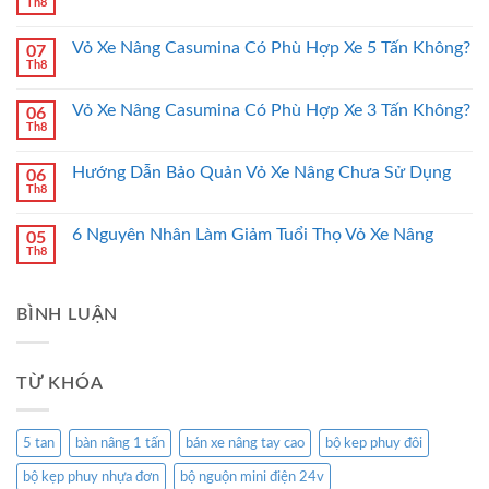
Th8
Vỏ Xe Nâng Casumina Có Phù Hợp Xe 5 Tấn Không?
07
Th8
Vỏ Xe Nâng Casumina Có Phù Hợp Xe 3 Tấn Không?
06
Th8
Hướng Dẫn Bảo Quản Vỏ Xe Nâng Chưa Sử Dụng
06
Th8
6 Nguyên Nhân Làm Giảm Tuổi Thọ Vỏ Xe Nâng
05
Th8
BÌNH LUẬN
TỪ KHÓA
5 tan
bàn nâng 1 tấn
bán xe nâng tay cao
bộ kep phuy đôi
bộ kẹp phuy nhựa đơn
bộ nguộn mini điện 24v