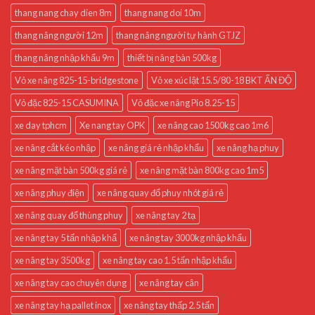
thang nang chay dien 8m
thang nang doi 10m
thang nâng người 12m
thang nâng người tự hành GTJZ
thang nâng nhập khẩu 9m
thiết bị nâng bàn 500kg
Vỏ xe nâng 825-15-bridgestone
Vỏ xe xúc lật 15.5/80-18 BKT ẤN ĐỘ
Vỏ đặc 825-15 CASUMINA
Vỏ đặc xe nâng Pio 8.25-15
xe day tphcm
Xe nang tay OPK
xe nâng cao 1500kg cao 1m6
xe nâng cắt kéo nhập
xe nâng giá rẻ nhập khẩu
xe nâng hạ phuy
xe nâng mặt bàn 500kg giá rẻ
xe nâng mặt bàn 800kg cao 1m5
xe nâng phuy điện
xe nâng quay đổ phuy nhót giá rẻ
xe nâng quay đổ thùng phuy
xe nâng tay 2 tạ
xe nâng tay 5 tấn nhập khẩ
xe nâng tay 3000kg nhập khẩu
xe nâng tay 3500kg
xe nâng tay cao 1.5 tấn nhập khẩu
xe nâng tay cao chuyên dụng
xe nâng tay cân
xe nâng tay hạ pallet inox
xe nâng tay thấp 2.5 tấn