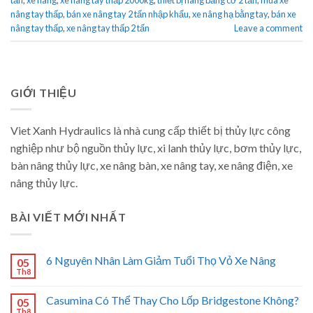
tấn
,
xe nâng
,
xe nâng tay thấp 2000kg
,
thiết bị nâng bằng cơ 2 tấn
,
mua xe
nâng tay thấp
,
bán xe nâng tay 2 tấn nhập khẩu
,
xe nâng hạ bằng tay
,
bán xe
nâng tay thấp
,
xe nâng tay thấp 2 tấn
Leave a comment
GIỚI THIỆU
Viet Xanh Hydraulics là nhà cung cấp thiết bị thủy lực công
nghiệp như bộ nguồn thủy lực, xi lanh thủy lực, bơm thủy lực,
bàn nâng thủy lực, xe nâng bàn, xe nâng tay, xe nâng điện, xe
nâng thủy lực.
BÀI VIẾT MỚI NHẤT
6 Nguyên Nhân Làm Giảm Tuổi Thọ Vỏ Xe Nâng
05
Th8
Casumina Có Thể Thay Cho Lốp Bridgestone Không?
05
Th8