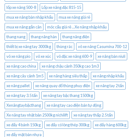
lốp xe nâng 500-8
Lốp xe nâng đặc 815-15
mua xe nâng bàn nhập khẩu
mua xe nâng giá rẻ
mua xe nâng gắn cân
móc cẩu giá rẻ ...Xe nâng nhập khẩu
thang nang
thang nâng hàn
thang nâng điện
thiết bị xe nâng tay 3000kg
thùng rác
vỏ xe nâng Casumina 700-12
vỏ xe nâng pio
vỏ xe xúc
vỏ đặc xe nâng 600-9
xe nâng bàn niuli
xe nâng cao china
xe nâng chậu cảnh 350kg cao 1m3
xe nâng cây cảnh 1m5
xe nâng hàng siêu thấp
xe nâng nhập khẩu
xe nâng pallet
xe nâng quay đổ thùng phuy điện
xe nâng tay 2 tấn
xe nâng tay 3.5 tấn
xe nâng tay bậc thang 1500kg
Xenângtaybặcthang
xe nâng tay cao điện bán tự động
Xe nâng tay nhật bản 2500kg nichilift
xe nâng tay thấp 2.5 tấn
xe đẩy 4 bánh 150kg
xe đẩy có lòng thép 300kg
xe đẩy hàng 600kg
xe đẩy mặt bàn nhựa