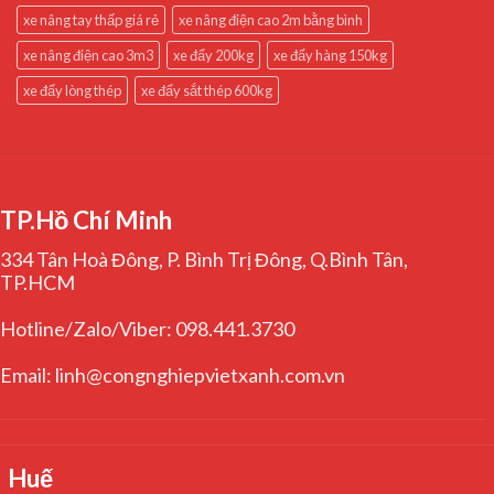
xe nâng tay thấp giá rẻ
xe nâng điện cao 2m bằng bình
xe nâng điện cao 3m3
xe đẩy 200kg
xe đẩy hàng 150kg
xe đẩy lòng thép
xe đẩy sắt thép 600kg
TP.Hồ Chí Minh
334 Tân Hoà Đông, P. Bình Trị Đông, Q.Bình Tân,
TP.HCM
Hotline/Zalo/Viber: 098.441.3730
Email: linh@congnghiepvietxanh.com.vn
Huế