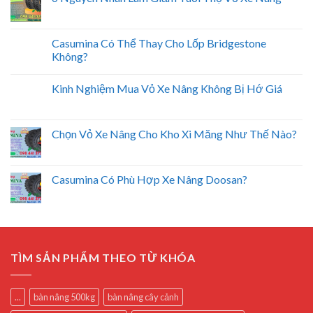
Casumina Có Thể Thay Cho Lốp Bridgestone
Không?
Kinh Nghiệm Mua Vỏ Xe Nâng Không Bị Hớ Giá
Chọn Vỏ Xe Nâng Cho Kho Xi Măng Như Thế Nào?
Casumina Có Phù Hợp Xe Nâng Doosan?
TÌM SẢN PHẨM THEO TỪ KHÓA
...
bàn nâng 500kg
bàn nâng cây cảnh