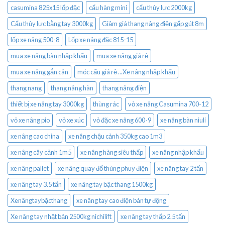
casumina 825x15 lốp đặc
cẩu hàng mini
cẩu thủy lực 2000kg
Cẩu thủy lực bằng tay 3000kg
Giảm giá thang nâng điện gấp gút 8m
lốp xe nâng 500-8
Lốp xe nâng đặc 815-15
mua xe nâng bàn nhập khẩu
mua xe nâng giá rẻ
mua xe nâng gắn cân
móc cẩu giá rẻ ...Xe nâng nhập khẩu
thang nang
thang nâng hàn
thang nâng điện
thiết bị xe nâng tay 3000kg
thùng rác
vỏ xe nâng Casumina 700-12
vỏ xe nâng pio
vỏ xe xúc
vỏ đặc xe nâng 600-9
xe nâng bàn niuli
xe nâng cao china
xe nâng chậu cảnh 350kg cao 1m3
xe nâng cây cảnh 1m5
xe nâng hàng siêu thấp
xe nâng nhập khẩu
xe nâng pallet
xe nâng quay đổ thùng phuy điện
xe nâng tay 2 tấn
xe nâng tay 3.5 tấn
xe nâng tay bậc thang 1500kg
Xenângtaybặcthang
xe nâng tay cao điện bán tự động
Xe nâng tay nhật bản 2500kg nichilift
xe nâng tay thấp 2.5 tấn