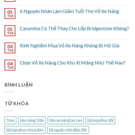
6 Nguyên Nhân Làm Giảm Tuổi Thọ Vỏ Xe Nâng
05
Th8
Casumina Có Thể Thay Cho Lốp Bridgestone Không?
05
Th8
Kinh Nghiệm Mua Vỏ Xe Nâng Không Bị Hớ Giá
04
Th8
Chọn Vỏ Xe Nâng Cho Kho Xi Măng Như Thế Nào?
04
Th8
BÌNH LUẬN
TỪ KHÓA
5 tan
bàn nâng 1 tấn
bán xe nâng tay cao
bộ kep phuy đôi
bộ kẹp phuy nhựa đơn
bộ nguộn mini điện 24v