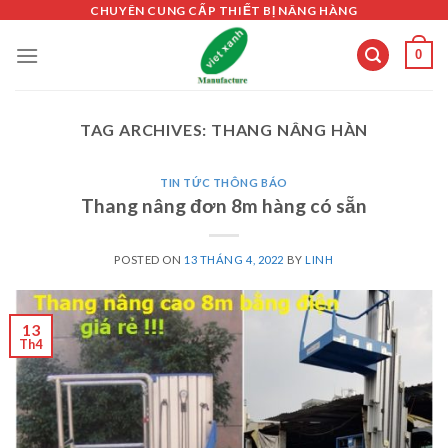
Skip
CHUYÊN CUNG CẤP THIẾT BỊ NÂNG HÀNG
to
0
content
TAG ARCHIVES:
THANG NÂNG HÀN
TIN TỨC THÔNG BÁO
Thang nâng đơn 8m hàng có sẵn
POSTED ON
13 THÁNG 4, 2022
BY
LINH
13
Th4