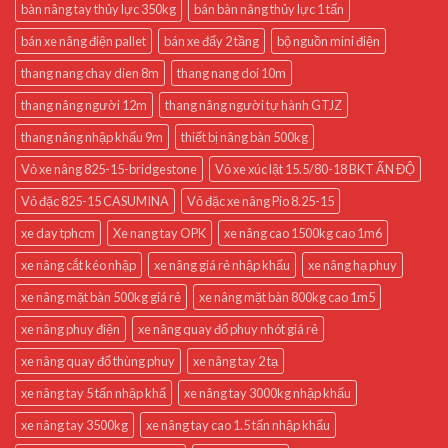
bàn nâng tay thủy lực 350kg
bán bàn nâng thủy lực 1 tấn
bán xe nâng điện pallet
bán xe đẩy 2 tầng
bộ nguồn mini điện
thang nang chay dien 8m
thang nang doi 10m
thang nâng người 12m
thang nâng người tự hành GTJZ
thang nâng nhập khẩu 9m
thiết bị nâng bàn 500kg
Vỏ xe nâng 825-15-bridgestone
Vỏ xe xúc lật 15.5/80-18 BKT ẤN ĐỘ
Vỏ đặc 825-15 CASUMINA
Vỏ đặc xe nâng Pio 8.25-15
xe day tphcm
Xe nang tay OPK
xe nâng cao 1500kg cao 1m6
xe nâng cắt kéo nhập
xe nâng giá rẻ nhập khẩu
xe nâng hạ phuy
xe nâng mặt bàn 500kg giá rẻ
xe nâng mặt bàn 800kg cao 1m5
xe nâng phuy điện
xe nâng quay đổ phuy nhót giá rẻ
xe nâng quay đổ thùng phuy
xe nâng tay 2 tạ
xe nâng tay 5 tấn nhập khẩ
xe nâng tay 3000kg nhập khẩu
xe nâng tay 3500kg
xe nâng tay cao 1.5 tấn nhập khẩu