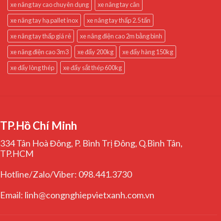
xe nâng tay cao chuyên dụng
xe nâng tay cân
xe nâng tay hạ pallet inox
xe nâng tay thấp 2.5 tấn
xe nâng tay thấp giá rẻ
xe nâng điện cao 2m bằng bình
xe nâng điện cao 3m3
xe đẩy 200kg
xe đẩy hàng 150kg
xe đẩy lòng thép
xe đẩy sắt thép 600kg
TP.Hồ Chí Minh
334 Tân Hoà Đông, P. Bình Trị Đông, Q.Bình Tân,
TP.HCM
Hotline/Zalo/Viber: 098.441.3730
Email: linh@congnghiepvietxanh.com.vn