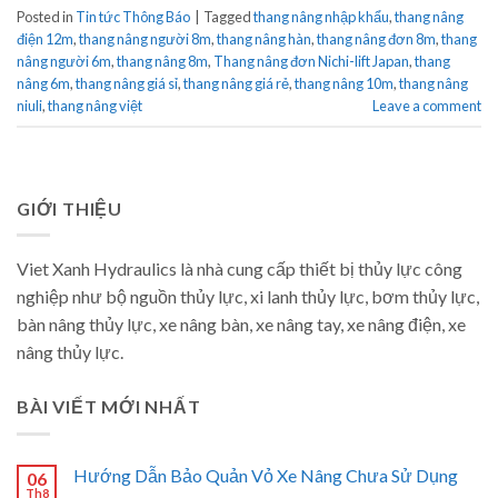
Posted in
Tin tức Thông Báo
|
Tagged
thang nâng nhập khẩu
,
thang nâng
điện 12m
,
thang nâng người 8m
,
thang nâng hàn
,
thang nâng đơn 8m
,
thang
nâng người 6m
,
thang nâng 8m
,
Thang nâng đơn Nichi-lift Japan
,
thang
nâng 6m
,
thang nâng giá sỉ
,
thang nâng giá rẻ
,
thang nâng 10m
,
thang nâng
niuli
,
thang nâng việt
Leave a comment
GIỚI THIỆU
Viet Xanh Hydraulics là nhà cung cấp thiết bị thủy lực công
nghiệp như bộ nguồn thủy lực, xi lanh thủy lực, bơm thủy lực,
bàn nâng thủy lực, xe nâng bàn, xe nâng tay, xe nâng điện, xe
nâng thủy lực.
BÀI VIẾT MỚI NHẤT
Hướng Dẫn Bảo Quản Vỏ Xe Nâng Chưa Sử Dụng
06
Th8