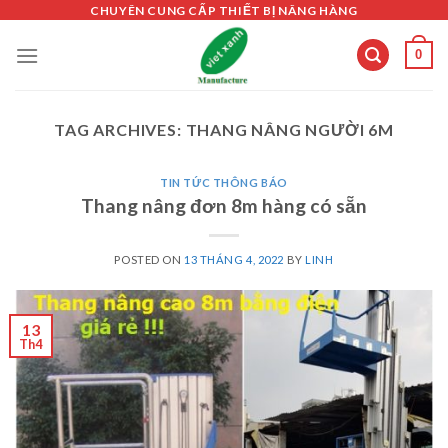
Skip
CHUYÊN CUNG CẤP THIẾT BỊ NÂNG HÀNG
to
0
content
TAG ARCHIVES:
THANG NÂNG NGƯỜI 6M
TIN TỨC THÔNG BÁO
Thang nâng đơn 8m hàng có sẵn
POSTED ON
13 THÁNG 4, 2022
BY
LINH
13
Th4