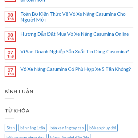
Toàn Bộ Kiến Thức Về Vỏ Xe Nâng Casumina Cho
08
Th8
Người Mới
Hướng Dẫn Đặt Mua Vỏ Xe Nâng Casumina Online
08
Th8
Vì Sao Doanh Nghiệp Sản Xuất Tin Dùng Casumina?
07
Th8
Vỏ Xe Nâng Casumina Có Phù Hợp Xe 5 Tấn Không?
07
Th8
BÌNH LUẬN
TỪ KHÓA
5 tan
bàn nâng 1 tấn
bán xe nâng tay cao
bộ kep phuy đôi
bộ kẹp phuy nhựa đơn
bộ nguộn mini điện 24v