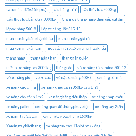
casumina 825x15 lốp đặc
cẩu hàng mini
cẩu thủy lực 2000kg
Cẩu thủy lực bằng tay 3000kg
Giảm giá thang nâng điện gấp gút 8m
lốp xe nâng 500-8
Lốp xe nâng đặc 815-15
mua xe nâng bàn nhập khẩu
mua xe nâng giá rẻ
mua xe nâng gắn cân
móc cẩu giá rẻ ...Xe nâng nhập khẩu
thang nang
thang nâng hàn
thang nâng điện
thiết bị xe nâng tay 3000kg
thùng rác
vỏ xe nâng Casumina 700-12
vỏ xe nâng pio
vỏ xe xúc
vỏ đặc xe nâng 600-9
xe nâng bàn niuli
xe nâng cao china
xe nâng chậu cảnh 350kg cao 1m3
xe nâng cây cảnh 1m5
xe nâng hàng siêu thấp
xe nâng nhập khẩu
xe nâng pallet
xe nâng quay đổ thùng phuy điện
xe nâng tay 2 tấn
xe nâng tay 3.5 tấn
xe nâng tay bậc thang 1500kg
Xenângtaybặcthang
xe nâng tay cao điện bán tự động
Xe nâng tay nhật bản 2500kg nichilift
xe nâng tay thấp 2.5 tấn