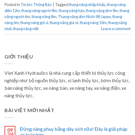
Posted in
Tin tức Thông Báo
|
Tagged
thang nâng nhập khẩu
,
thang nâng
điện 12m
,
thang nâng người 8m
,
thang nâng hàn
,
thang nâng đơn 8m
,
thang
nâng người 6m
,
thang nâng 8m
,
Thang nâng đơn Nichi-lift Japan
,
thang
nâng 6m
,
thang nâng giá sỉ
,
thang nâng giá rẻ
,
thang nâng 10m
,
thang nâng
niuli
,
thang nâng việt
Leave a comment
GIỚI THIỆU
Viet Xanh Hydraulics là nhà cung cấp thiết bị thủy lực công
nghiệp như bộ nguồn thủy lực, xi lanh thủy lực, bơm thủy lực,
bàn nâng thủy lực, xe nâng bàn, xe nâng tay, xe nâng điện, xe
nâng thủy lực.
BÀI VIẾT MỚI NHẤT
Đừng nâng phuy bằng dây xích nữa! Đây là giải pháp
09
Th8
an toàn hơn