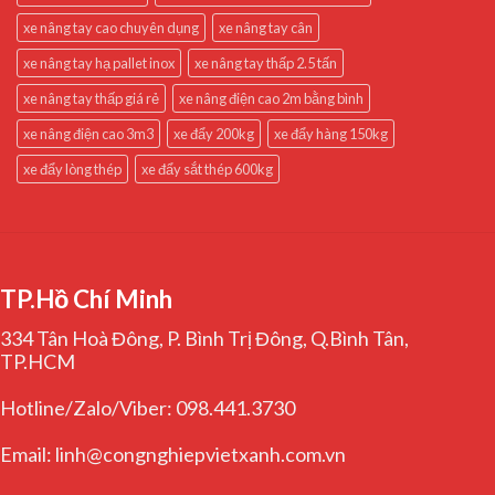
xe nâng tay cao chuyên dụng
xe nâng tay cân
xe nâng tay hạ pallet inox
xe nâng tay thấp 2.5 tấn
xe nâng tay thấp giá rẻ
xe nâng điện cao 2m bằng bình
xe nâng điện cao 3m3
xe đẩy 200kg
xe đẩy hàng 150kg
xe đẩy lòng thép
xe đẩy sắt thép 600kg
TP.Hồ Chí Minh
334 Tân Hoà Đông, P. Bình Trị Đông, Q.Bình Tân,
TP.HCM
Hotline/Zalo/Viber: 098.441.3730
Email: linh@congnghiepvietxanh.com.vn