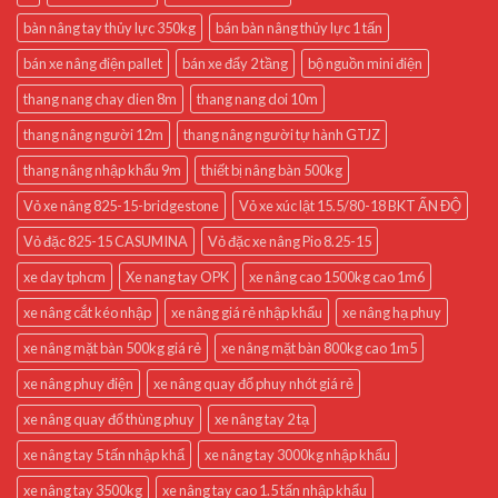
bàn nâng tay thủy lực 350kg
bán bàn nâng thủy lực 1 tấn
bán xe nâng điện pallet
bán xe đẩy 2 tầng
bộ nguồn mini điện
thang nang chay dien 8m
thang nang doi 10m
thang nâng người 12m
thang nâng người tự hành GTJZ
thang nâng nhập khẩu 9m
thiết bị nâng bàn 500kg
Vỏ xe nâng 825-15-bridgestone
Vỏ xe xúc lật 15.5/80-18 BKT ẤN ĐỘ
Vỏ đặc 825-15 CASUMINA
Vỏ đặc xe nâng Pio 8.25-15
xe day tphcm
Xe nang tay OPK
xe nâng cao 1500kg cao 1m6
xe nâng cắt kéo nhập
xe nâng giá rẻ nhập khẩu
xe nâng hạ phuy
xe nâng mặt bàn 500kg giá rẻ
xe nâng mặt bàn 800kg cao 1m5
xe nâng phuy điện
xe nâng quay đổ phuy nhót giá rẻ
xe nâng quay đổ thùng phuy
xe nâng tay 2 tạ
xe nâng tay 5 tấn nhập khẩ
xe nâng tay 3000kg nhập khẩu
xe nâng tay 3500kg
xe nâng tay cao 1.5 tấn nhập khẩu