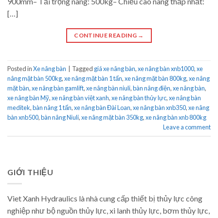
900mm– Tải trọng nâng: 500kg– Chiều cao nâng thấp nhất:
[…]
CONTINUE READING
→
Posted in
Xe nâng bàn
|
Tagged
giá xe nâng bàn
,
xe nâng bàn xnb1000
,
xe
nâng mặt bàn 500kg
,
xe nâng mặt bàn 1 tấn
,
xe nâng mặt bàn 800kg
,
xe nâng
mặt bàn
,
xe nâng bàn gamlift
,
xe nâng bàn niuli
,
bàn nâng điện
,
xe nâng bàn
,
xe nâng bàn Mỹ
,
xe nâng bàn việt xanh
,
xe nâng bàn thủy lực
,
xe nâng bàn
meditek
,
bàn nâng 1 tấn
,
xe nâng bàn Đài Loan
,
xe nâng bàn xnb350
,
xe nâng
bàn xnb500
,
bàn nâng Niuli
,
xe nâng mặt bàn 350kg
,
xe nâng bàn xnb 800kg
Leave a comment
GIỚI THIỆU
Viet Xanh Hydraulics là nhà cung cấp thiết bị thủy lực công
nghiệp như bộ nguồn thủy lực, xi lanh thủy lực, bơm thủy lực,