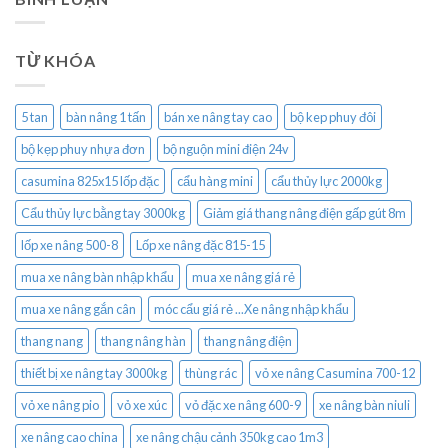
TỪ KHÓA
5 tan
bàn nâng 1 tấn
bán xe nâng tay cao
bộ kep phuy đôi
bộ kẹp phuy nhựa đơn
bộ nguộn mini điện 24v
casumina 825x15 lốp đặc
cẩu hàng mini
cẩu thủy lực 2000kg
Cẩu thủy lực bằng tay 3000kg
Giảm giá thang nâng điện gấp gút 8m
lốp xe nâng 500-8
Lốp xe nâng đặc 815-15
mua xe nâng bàn nhập khẩu
mua xe nâng giá rẻ
mua xe nâng gắn cân
móc cẩu giá rẻ ...Xe nâng nhập khẩu
thang nang
thang nâng hàn
thang nâng điện
thiết bị xe nâng tay 3000kg
thùng rác
vỏ xe nâng Casumina 700-12
vỏ xe nâng pio
vỏ xe xúc
vỏ đặc xe nâng 600-9
xe nâng bàn niuli
xe nâng cao china
xe nâng chậu cảnh 350kg cao 1m3