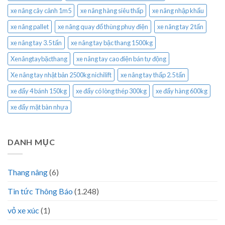
xe nâng cây cảnh 1m5
xe nâng hàng siêu thấp
xe nâng nhập khẩu
xe nâng pallet
xe nâng quay đổ thùng phuy điện
xe nâng tay 2 tấn
xe nâng tay 3.5 tấn
xe nâng tay bậc thang 1500kg
Xenângtaybặcthang
xe nâng tay cao điện bán tự động
Xe nâng tay nhật bản 2500kg nichilift
xe nâng tay thấp 2.5 tấn
xe đẩy 4 bánh 150kg
xe đẩy có lòng thép 300kg
xe đẩy hàng 600kg
xe đẩy mặt bàn nhựa
DANH MỤC
Thang nâng
(6)
Tin tức Thông Báo
(1.248)
vỏ xe xúc
(1)