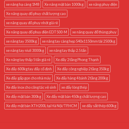
xe nâng hạ càng 1M8
Xe nâng mặt bàn 1000kg
xe nâng phuy điện
Xe nâng quay đổ phuy chất lượng cao
xe nâng quay đổ phuy nhót giá rẻ
Xe nâng quay đổ phuy điện EDT500-M
xe nâng quay đổ thùng phuy
xe nâng tay 3500kg
xe nâng tay càng hẹp 540x1150mm tải 2500kg
xe nâng tay niuli 3000kg
xe nâng tay thấp 2.5 tấn
Xe nâng tay thấp 5 tấn giá rẻ
Xe đẩy 2 tầng Phong Thạnh
Xe đẩy 600kg tay đẩy cố định
Xe đẩy công nghiệp 2 tầng 350kg
Xe đẩy gấp gọn cho nhà máy
Xe đẩy hàng 4 bánh 2 tầng 200kg
Xe đẩy inox cho công tác vệ sinh
xe đẩy lòng thép
Xe đẩy mặt bàn 300kg
Xe đẩy mặt bàn 450kg chất lượng cao
Xe đẩy mặt bàn XTH200L tại Hà Nội/TP.HCM
xe đẩy sắt thép 600kg