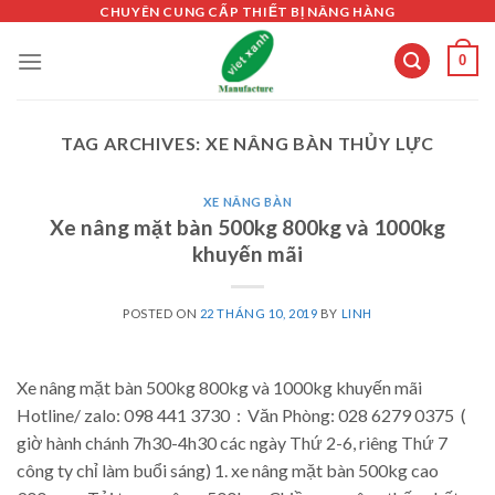
Skip
CHUYÊN CUNG CẤP THIẾT BỊ NÂNG HÀNG
to
0
content
TAG ARCHIVES:
XE NÂNG BÀN THỦY LỰC
XE NÂNG BÀN
Xe nâng mặt bàn 500kg 800kg và 1000kg
khuyến mãi
POSTED ON
22 THÁNG 10, 2019
BY
LINH
Xe nâng mặt bàn 500kg 800kg và 1000kg khuyến mãi
Hotline/ zalo: 098 441 3730 : Văn Phòng: 028 6279 0375 (
giờ hành chánh 7h30-4h30 các ngày Thứ 2-6, riêng Thứ 7
công ty chỉ làm buổi sáng) 1. xe nâng mặt bàn 500kg cao