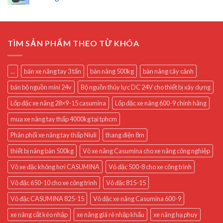
TÌM SẢN PHẨM THEO TỪ KHÓA
...
bán xe nâng tay 3 tấn
bàn nâng 500kg
bàn nâng cây cảnh
bán bộ nguồn mini 24v
Bộ nguồn thủy lực DC 24V cho thiết bị xây dựng
Lốp đặc xe nâng 28×9-15 casumina
Lốp đặc xe nâng 600-9 chính hãng
mua xe nâng tay thấp 4000kg tại tphcm
Phân phối xe nâng tay thấp Niuli
thang điện 8m
thiết bị nâng bàn 500kg
Vỏ xe nâng Casumina cho xe nâng công nghiệp
Vỏ xe đặc không hơi CASUMINA
Vỏ đặc 500-8 cho xe công trình
Vỏ đặc 650-10 cho xe công trình
Vỏ đặc 815-15
Vỏ đặc CASUMINA 825-15
Vỏ đặc xe nâng Casumina 600-9
xe nâng cắt kéo nhập
xe nâng giá rẻ nhập khẩu
xe nâng hạ phuy